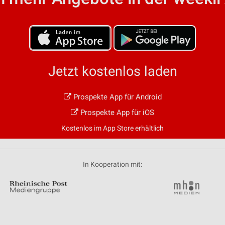
von Daten aus verschiedenen
Jetzt kostenlos laden
Prospekte App für Android
ren
Prospekte App für iOS
Kostenlos im App Store erhältlich
In Kooperation mit: