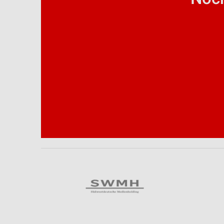
Analyse von Zielgruppen durch Statistiken oder Kombinationen 
Quellen
Entwicklung und Verbesserung der Angebote
Verwendung reduzierter Daten zur Auswahl von Inhalten
IAB-Besonderheiten:
Verwendung genauer Standortdaten
Geräte anhand von aktiv angeforderten Informationen identifizie
Nicht-IAB-Verarbeitungszwecke:
Notwendig
Performance
Funktional
Werbung