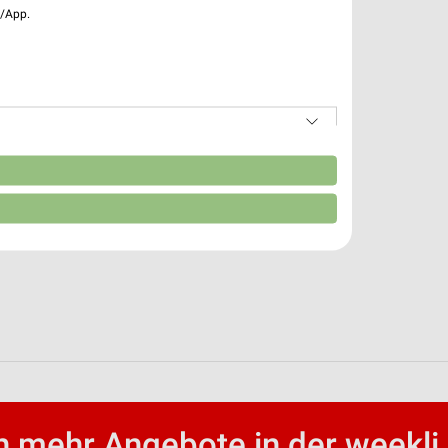
e/App.
n
 mehr Angebote in der weekli