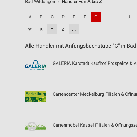
Bad Wildungen
Händler von A bis Z
A
B
C
D
E
F
G
H
I
J
W
X
Y
Z
...
Alle Händler mit Anfangsbuchstabe "G" in B
GALERIA Karstadt Kaufhof Prospekte & Ak
Gartencenter Meckelburg Filialen & Öffnun
Gartenmöbel Kassel Filialen & Öffnungsze