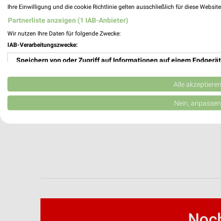
Ihre Einwilligung und die cookie Richtlinie gelten ausschließlich für diese Websit
Partnerliste anzeigen (1 IAB-Anbieter)
Wir nutzen Ihre Daten für folgende Zwecke:
IAB-Verarbeitungszwecke:
Speichern von oder Zugriff auf Informationen auf einem Endgerät
Verwendung reduzierter Daten zur Auswahl von Werbeanzeigen
Alle akzeptiere
Erstellung von Profilen für personalisierte Werbung
Nein, anpassen
Verwendung von Profilen zur Auswahl personalisierter Werbung
Erstellung von Profilen zur Personalisierung von Inhalten
Verwendung von Profilen zur Auswahl personalisierter Inhalte
Messung der Werbeleistung
Messung der Performance von Inhalten
Noch