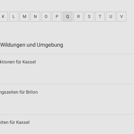
K
L
M
N
O
P
Q
R
S
T
U
V
ad Wildungen und Umgebung
tionen für Kassel
gszeiten für Brilon
iten für Kassel