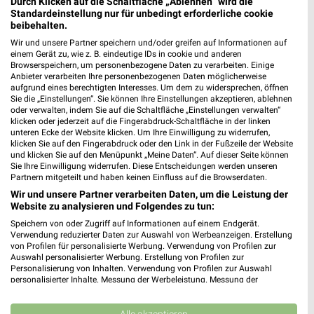
Durch Klicken auf die Schaltfläche „Ablehnen“ wird die
toom Baumarkt
Lidl
Standardeinstellung nur für unbedingt erforderliche cookie
beibehalten.
Wir und unsere Partner speichern und/oder greifen auf Informationen auf
einem Gerät zu, wie z. B. eindeutige IDs in cookie und anderen
Browserspeichern, um personenbezogene Daten zu verarbeiten. Einige
Anbieter verarbeiten Ihre personenbezogenen Daten möglicherweise
aufgrund eines berechtigten Interesses. Um dem zu widersprechen, öffnen
Sie die „Einstellungen“. Sie können Ihre Einstellungen akzeptieren, ablehnen
oder verwalten, indem Sie auf die Schaltfläche „Einstellungen verwalten“
klicken oder jederzeit auf die Fingerabdruck-Schaltfläche in der linken
unteren Ecke der Website klicken. Um Ihre Einwilligung zu widerrufen,
klicken Sie auf den Fingerabdruck oder den Link in der Fußzeile der Website
und klicken Sie auf den Menüpunkt „Meine Daten“. Auf dieser Seite können
Sie Ihre Einwilligung widerrufen. Diese Entscheidungen werden unseren
Partnern mitgeteilt und haben keinen Einfluss auf die Browserdaten.
Wir und unsere Partner verarbeiten Daten, um die Leistung der
Website zu analysieren und Folgendes zu tun:
16,5 km
5,6 km
Speichern von oder Zugriff auf Informationen auf einem Endgerät.
Angebote ab 08.08.
Angebote ab 17.08.
Verwendung reduzierter Daten zur Auswahl von Werbeanzeigen. Erstellung
Gültig bis Fr. 14.08.
Gültig ab Mo. 17.08.
von Profilen für personalisierte Werbung. Verwendung von Profilen zur
Auswahl personalisierter Werbung. Erstellung von Profilen zur
Personalisierung von Inhalten. Verwendung von Profilen zur Auswahl
PENNY
XXXLutz
personalisierter Inhalte. Messung der Werbeleistung. Messung der
Performance von Inhalten. Analyse von Zielgruppen durch Statistiken oder
Kombinationen von Daten aus verschiedenen Quellen. Entwicklung und
Verbesserung der Angebote. Verwendung reduzierter Daten zur Auswahl