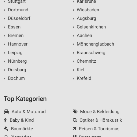
›
Stuttgart
›
Karlsruhe
›
Dortmund
›
Wiesbaden
›
Düsseldorf
›
Augsburg
›
Essen
›
Gelsenkirchen
›
Bremen
›
Aachen
›
Hannover
›
Mönchengladbach
›
Leipzig
›
Braunschweig
›
Nürnberg
›
Chemnitz
›
Duisburg
›
Kiel
›
Bochum
›
Krefeld
Top Kategorien
Auto & Motorrad
Mode & Bekleidung
Baby & Kind
Optiker & Hörakustik
Baumärkte
Reisen & Tourismus