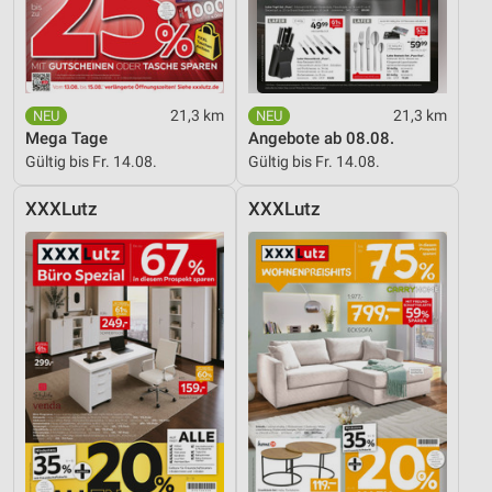
Nicht-IAB-Verarbeitungszwecke:
Notwendig
Performance
21,3 km
21,3 km
Mega Tage
Angebote ab 08.08.
Funktional
Gültig bis Fr. 14.08.
Gültig bis Fr. 14.08.
Werbung
XXXLutz
XXXLutz