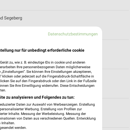
ad Segeberg
Datenschutzbestimmungen
Angebote für Ahrensbök
tellung nur für unbedingt erforderliche cookie
erät zu, wie z. B. eindeutige IDs in cookie und anderen
verarbeiten Ihre personenbezogenen Daten möglicherweise
„Einstellungen“. Sie können Ihre Einstellungen akzeptieren,
 klicken oder jederzeit auf die Fingerabdruck-Schaltfläche in
eiten für Jork
klicken Sie auf den Fingerabdruck oder den Link in der Fußzeile
önnen Sie Ihre Einwilligung widerrufen. Diese Entscheidungen
ten.
ite zu analysieren und Folgendes zu tun:
reduzierter Daten zur Auswahl von Werbeanzeigen. Erstellung
ungszeiten für Kastorf
ersonalisierter Werbung. Erstellung von Profilen zur
ierter Inhalte. Messung der Werbeleistung. Messung der
binationen von Daten aus verschiedenen Quellen. Entwicklung
 Inhalten.
gesendet werden.