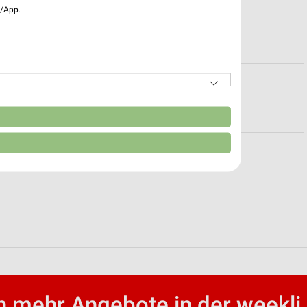
e/App.
 Henstedt-Ulzburg
eck
n
 Ratekau
 mehr Angebote in der weekli