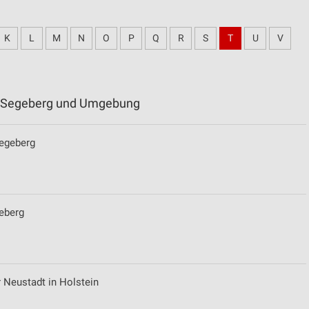
K
L
M
N
O
P
Q
R
S
T
U
V
ad Segeberg und Umgebung
Segeberg
eberg
 Neustadt in Holstein