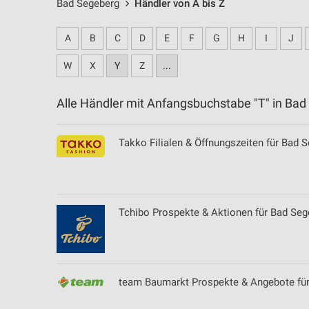
Bad Segeberg
Händler von A bis Z
A
B
C
D
E
F
G
H
I
J
W
X
Y
Z
...
Alle Händler mit Anfangsbuchstabe "T" in B
Takko Filialen & Öffnungszeiten für Bad 
Tchibo Prospekte & Aktionen für Bad Seg
team Baumarkt Prospekte & Angebote für