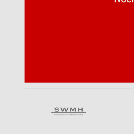
Analyse von Zielgruppen durch Statistiken oder Kombinationen 
Quellen
Entwicklung und Verbesserung der Angebote
Verwendung reduzierter Daten zur Auswahl von Inhalten
IAB-Besonderheiten:
Verwendung genauer Standortdaten
Geräte anhand von aktiv angeforderten Informationen identifizie
Nicht-IAB-Verarbeitungszwecke:
Notwendig
Performance
Funktional
Werbung