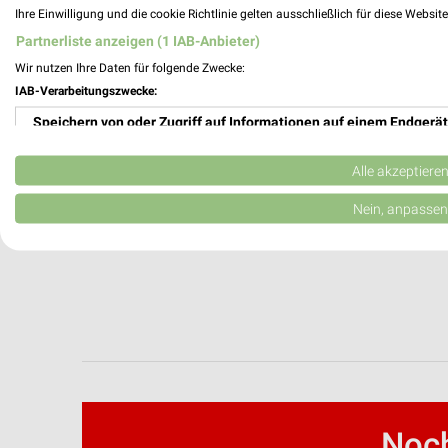
Ihre Einwilligung und die cookie Richtlinie gelten ausschließlich für diese Websit
toom Baumarkt Prospekte & Angebote für
Partnerliste anzeigen (1 IAB-Anbieter)
Wir nutzen Ihre Daten für folgende Zwecke:
IAB-Verarbeitungszwecke:
Torkuhl Filialen & Öffnungszeiten für Lüb
Speichern von oder Zugriff auf Informationen auf einem Endgerät
Verwendung reduzierter Daten zur Auswahl von Werbeanzeigen
Alle akzeptiere
Erstellung von Profilen für personalisierte Werbung
Nein, anpassen
Trava Solar Filialen & Öffnungszeiten für
Verwendung von Profilen zur Auswahl personalisierter Werbung
Erstellung von Profilen zur Personalisierung von Inhalten
Verwendung von Profilen zur Auswahl personalisierter Inhalte
Messung der Werbeleistung
Messung der Performance von Inhalten
Noch