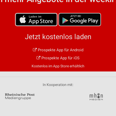
von Daten aus verschiedenen
Jetzt kostenlos laden
Prospekte App für Android
ren
Prospekte App für iOS
Kostenlos im App Store erhältlich
In Kooperation mit: