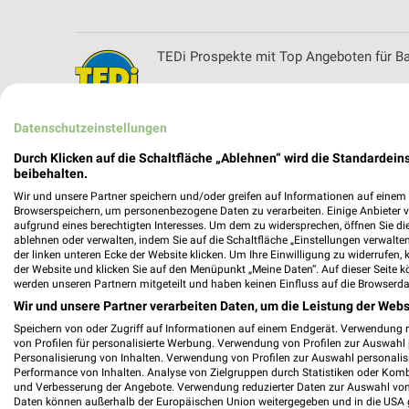
TEDi Prospekte mit Top Angeboten für B
Datenschutzeinstellungen
Thomas Philipps Prospekt und aktuelle 
Durch Klicken auf die Schaltfläche „Ablehnen“ wird die Standardeins
beibehalten.
Wir und unsere Partner speichern und/oder greifen auf Informationen auf einem G
Browserspeichern, um personenbezogene Daten zu verarbeiten. Einige Anbieter 
aufgrund eines berechtigten Interesses. Um dem zu widersprechen, öffnen Sie die 
ablehnen oder verwalten, indem Sie auf die Schaltfläche „Einstellungen verwalten“
Tischlerei Hauschildt Filialen & Öffnungsz
der linken unteren Ecke der Website klicken. Um Ihre Einwilligung zu widerrufen, 
der Website und klicken Sie auf den Menüpunkt „Meine Daten“. Auf dieser Seite k
werden unseren Partnern mitgeteilt und haben keinen Einfluss auf die Browserda
Wir und unsere Partner verarbeiten Daten, um die Leistung der Webs
Speichern von oder Zugriff auf Informationen auf einem Endgerät. Verwendung 
Tischlerei Stefan Schacht Filialen & Öffn
von Profilen für personalisierte Werbung. Verwendung von Profilen zur Auswahl p
Personalisierung von Inhalten. Verwendung von Profilen zur Auswahl personalis
Performance von Inhalten. Analyse von Zielgruppen durch Statistiken oder Kom
und Verbesserung der Angebote. Verwendung reduzierter Daten zur Auswahl von
Daten können außerhalb der Europäischen Union weitergegeben und in die USA 