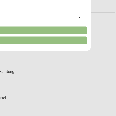
übeck
n
 Bad Segeberg
r Hamburg
ttel
von Daten aus verschiedenen