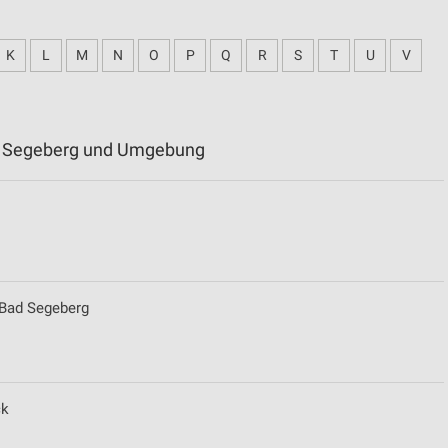
K
L
M
N
O
P
Q
R
S
T
U
V
ad Segeberg und Umgebung
 Bad Segeberg
ck