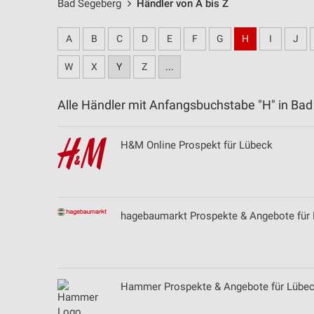
Bad Segeberg
Händler von A bis Z
A
B
C
D
E
F
G
H
I
J
W
X
Y
Z
...
Alle Händler mit Anfangsbuchstabe "H" in B
H&M Online Prospekt für Lübeck
hagebaumarkt Prospekte & Angebote für
Hammer Prospekte & Angebote für Lübe