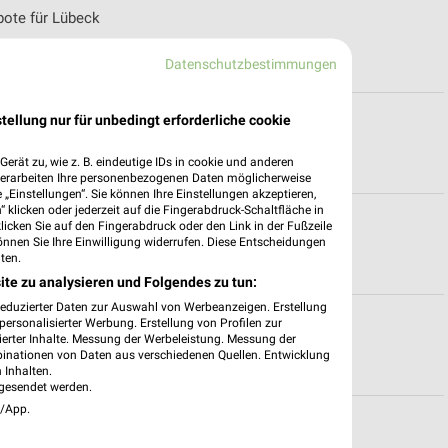
te für Lübeck
Datenschutzbestimmungen
szeiten für Scharbeutz
tellung nur für unbedingt erforderliche cookie
erät zu, wie z. B. eindeutige IDs in cookie und anderen
verarbeiten Ihre personenbezogenen Daten möglicherweise
„Einstellungen“. Sie können Ihre Einstellungen akzeptieren,
 klicken oder jederzeit auf die Fingerabdruck-Schaltfläche in
klicken Sie auf den Fingerabdruck oder den Link in der Fußzeile
önnen Sie Ihre Einwilligung widerrufen. Diese Entscheidungen
ten.
ite zu analysieren und Folgendes zu tun:
reduzierter Daten zur Auswahl von Werbeanzeigen. Erstellung
mshorn
ersonalisierter Werbung. Erstellung von Profilen zur
ierter Inhalte. Messung der Werbeleistung. Messung der
binationen von Daten aus verschiedenen Quellen. Entwicklung
 Inhalten.
gesendet werden.
e/App.
münster