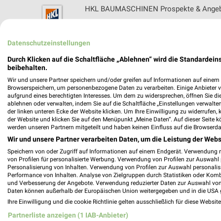
HKL BAUMASCHINEN Prospekte & Angebo
Datenschutzeinstellungen
Holm Ferienwohnungen Filialen & Öffnung
Durch Klicken auf die Schaltfläche „Ablehnen“ wird die Standardeins
beibehalten.
Wir und unsere Partner speichern und/oder greifen auf Informationen auf einem G
Browserspeichern, um personenbezogene Daten zu verarbeiten. Einige Anbieter 
aufgrund eines berechtigten Interesses. Um dem zu widersprechen, öffnen Sie die 
ablehnen oder verwalten, indem Sie auf die Schaltfläche „Einstellungen verwalten“
HOLTEX Online Prospekt für Lübeck
der linken unteren Ecke der Website klicken. Um Ihre Einwilligung zu widerrufen, 
der Website und klicken Sie auf den Menüpunkt „Meine Daten“. Auf dieser Seite k
werden unseren Partnern mitgeteilt und haben keinen Einfluss auf die Browserda
Wir und unsere Partner verarbeiten Daten, um die Leistung der Webs
Speichern von oder Zugriff auf Informationen auf einem Endgerät. Verwendung 
Holz Junge Prospekte & Angebote für El
von Profilen für personalisierte Werbung. Verwendung von Profilen zur Auswahl p
Personalisierung von Inhalten. Verwendung von Profilen zur Auswahl personalis
Performance von Inhalten. Analyse von Zielgruppen durch Statistiken oder Kom
und Verbesserung der Angebote. Verwendung reduzierter Daten zur Auswahl von
Daten können außerhalb der Europäischen Union weitergegeben und in die USA 
Ihre Einwilligung und die cookie Richtlinie gelten ausschließlich für diese Websit
HolzLand Prospekte & Angebote für Neu
Partnerliste anzeigen (1 IAB-Anbieter)