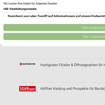
Wir nutzen Ihre Daten für folgende Zwecke:
IAB-Verarbeitungszwecke:
Speichern von oder Zugriff auf Informationen auf einem Endgerät
HORNBACH Prospekte & Angebote für L
Verwendung reduzierter Daten zur Auswahl von Werbeanzeigen
Alle akzeptiere
Erstellung von Profilen für personalisierte Werbung
Nein, anpassen
Hugo Pfohe Filialen & Öffnungszeiten für
Verwendung von Profilen zur Auswahl personalisierter Werbung
Erstellung von Profilen zur Personalisierung von Inhalten
Verwendung von Profilen zur Auswahl personalisierter Inhalte
Hurtigruten Filialen & Öffnungszeiten fü
Messung der Werbeleistung
Messung der Performance von Inhalten
Höffner Katalog und Prospekte für Barsbü
Analyse von Zielgruppen durch Statistiken oder Kombinationen 
Quellen