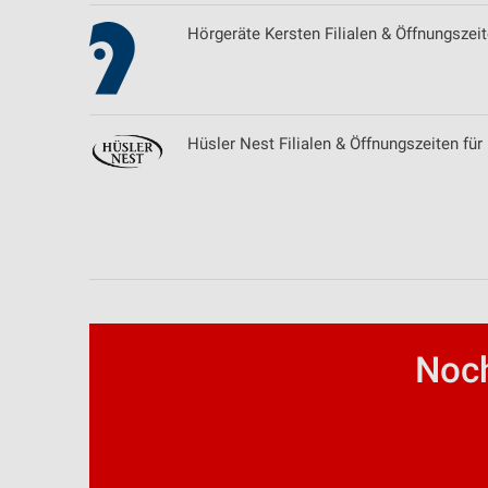
Entwicklung und Verbesserung der Angebote
Hörgeräte Kersten Filialen & Öffnungszei
Verwendung reduzierter Daten zur Auswahl von Inhalten
IAB-Besonderheiten:
Verwendung genauer Standortdaten
Hüsler Nest Filialen & Öffnungszeiten fü
Geräte anhand von aktiv angeforderten Informationen identifizie
Nicht-IAB-Verarbeitungszwecke:
Notwendig
Performance
Funktional
Noch
Werbung