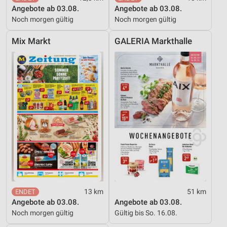
personalisierter Werbung
Angebote ab 03.08.
Angebote ab 03.08.
Noch morgen gültig
Noch morgen gültig
Erstellung von Profilen zur Personalisierung
von Inhalten
Mix Markt
GALERIA Markthalle
Verwendung von Profilen zur Auswahl
personalisierter Inhalte
Messung der Werbeleistung
Messung der Performance von Inhalten
Analyse von Zielgruppen durch Statistiken oder
Kombinationen von Daten aus verschiedenen
Quellen
Entwicklung und Verbesserung der Angebote
Verwendung reduzierter Daten zur Auswahl von
13 km
51 km
Inhalten
Angebote ab 03.08.
Angebote ab 03.08.
IAB-Besonderheiten:
Noch morgen gültig
Gültig bis So. 16.08.
Verwendung genauer Standortdaten