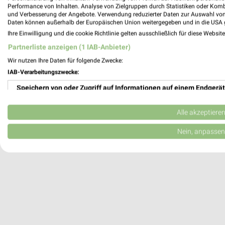
Autohaus Grossmann Oberndorf
Performance von Inhalten. Analyse von Zielgruppen durch Statistiken oder Kom
und Verbesserung der Angebote. Verwendung reduzierter Daten zur Auswahl von
Austrasse 51-53
Daten können außerhalb der Europäischen Union weitergegeben und in die USA 
78727 Oberndorf
Ihre Einwilligung und die cookie Richtlinie gelten ausschließlich für diese Websit
581,62 km
Partnerliste anzeigen (1 IAB-Anbieter)
Wir nutzen Ihre Daten für folgende Zwecke:
Autohaus Meng Oberndorf
IAB-Verarbeitungszwecke:
Gewerbegebiet Vogelloch 4-6
Speichern von oder Zugriff auf Informationen auf einem Endgerät
78727 Oberndorf
Verwendung reduzierter Daten zur Auswahl von Werbeanzeigen
Heute 08:00 - 18:00 Uhr |
Geöffnet
Alle akzeptiere
578,39 km
Erstellung von Profilen für personalisierte Werbung
Nein, anpassen
Verwendung von Profilen zur Auswahl personalisierter Werbung
Erstellung von Profilen zur Personalisierung von Inhalten
Verwendung von Profilen zur Auswahl personalisierter Inhalte
Messung der Werbeleistung