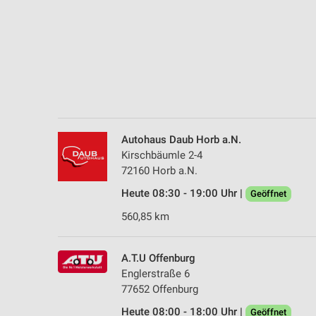
Messung der Performance von Inhalten
Analyse von Zielgruppen durch Statistiken oder Kombinationen 
Quellen
Entwicklung und Verbesserung der Angebote
Verwendung reduzierter Daten zur Auswahl von Inhalten
IAB-Besonderheiten:
Autohaus Daub Horb a.N.
Verwendung genauer Standortdaten
Kirschbäumle 2-4
72160 Horb a.N.
Geräte anhand von aktiv angeforderten Informationen identifizie
Heute 08:30 - 19:00 Uhr |
Geöffnet
Nicht-IAB-Verarbeitungszwecke:
560,85 km
Notwendig
Performance
A.T.U Offenburg
Englerstraße 6
Funktional
77652 Offenburg
Heute 08:00 - 18:00 Uhr |
Geöffnet
Werbung