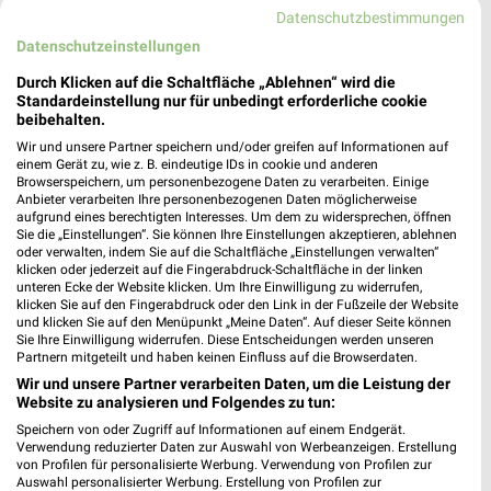
Datenschutzbestimmungen
Datenschutzeinstellungen
Ernsting's family Jettingen
Heilbergstraße 3
Durch Klicken auf die Schaltfläche „Ablehnen“ wird die
Standardeinstellung nur für unbedingt erforderliche cookie
71131 Jettingen
❯
beibehalten.
Heute 09:00 - 20:00 Uhr |
Öffnet in 9 Min.
Wir und unsere Partner speichern und/oder greifen auf Informationen auf
einem Gerät zu, wie z. B. eindeutige IDs in cookie und anderen
547,48 km
Browserspeichern, um personenbezogene Daten zu verarbeiten. Einige
Anbieter verarbeiten Ihre personenbezogenen Daten möglicherweise
aufgrund eines berechtigten Interesses. Um dem zu widersprechen, öffnen
Sie die „Einstellungen“. Sie können Ihre Einstellungen akzeptieren, ablehnen
Rofu Kinderland Sinzheim
oder verwalten, indem Sie auf die Schaltfläche „Einstellungen verwalten“
Industriestraße 14A
klicken oder jederzeit auf die Fingerabdruck-Schaltfläche in der linken
unteren Ecke der Website klicken. Um Ihre Einwilligung zu widerrufen,
76547 Sinzheim
❯
klicken Sie auf den Fingerabdruck oder den Link in der Fußzeile der Website
und klicken Sie auf den Menüpunkt „Meine Daten“. Auf dieser Seite können
Heute 09:30 - 19:30 Uhr |
Öffnet in 39 Min.
Sie Ihre Einwilligung widerrufen. Diese Entscheidungen werden unseren
Partnern mitgeteilt und haben keinen Einfluss auf die Browserdaten.
556,39 km • Angebote: 2 Prospekte
Wir und unsere Partner verarbeiten Daten, um die Leistung der
Website zu analysieren und Folgendes zu tun:
BabyOne Kehl am Rhein
Speichern von oder Zugriff auf Informationen auf einem Endgerät.
Verwendung reduzierter Daten zur Auswahl von Werbeanzeigen. Erstellung
Straßburger Str.34
von Profilen für personalisierte Werbung. Verwendung von Profilen zur
77694 Kehl am Rhein
❯
Auswahl personalisierter Werbung. Erstellung von Profilen zur