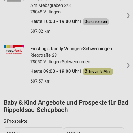
personalisierter Werbung
Am Krebsgraben 2/3
78048 Villingen
❯
Erstellung von Profilen zur Personalisierung
von Inhalten
Heute 10:00 - 19:00 Uhr |
Geschlossen
607,02 km
Verwendung von Profilen zur Auswahl
personalisierter Inhalte
Ernsting's family Villingen-Schwenningen
Messung der Werbeleistung
Rietstraße 28
Messung der Performance von Inhalten
78050 Villingen-Schwenningen
❯
Heute 09:00 - 19:00 Uhr |
Öffnet in 9 Min.
Analyse von Zielgruppen durch Statistiken oder
Kombinationen von Daten aus verschiedenen
607,57 km
Quellen
Entwicklung und Verbesserung der Angebote
Baby & Kind Angebote und Prospekte für Bad
Verwendung reduzierter Daten zur Auswahl von
Rippoldsau-Schapbach
Inhalten
5 Prospekte
IAB-Besonderheiten:
Verwendung genauer Standortdaten