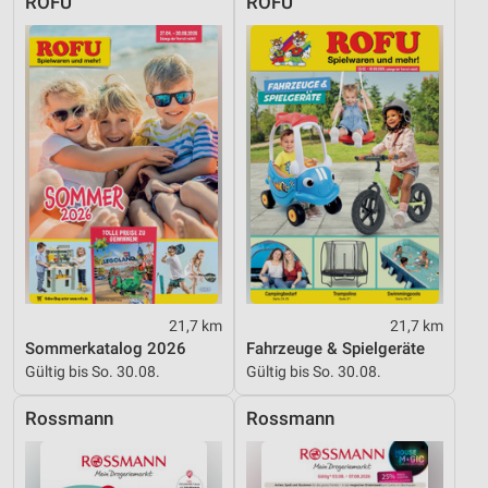
ROFU
ROFU
Geräte anhand von aktiv angeforderten
Informationen identifizieren
Nicht-IAB-Verarbeitungszwecke:
Notwendig
Performance
Funktional
Werbung
21,7 km
21,7 km
Sommerkatalog 2026
Fahrzeuge & Spielgeräte
Gültig bis So. 30.08.
Gültig bis So. 30.08.
Rossmann
Rossmann