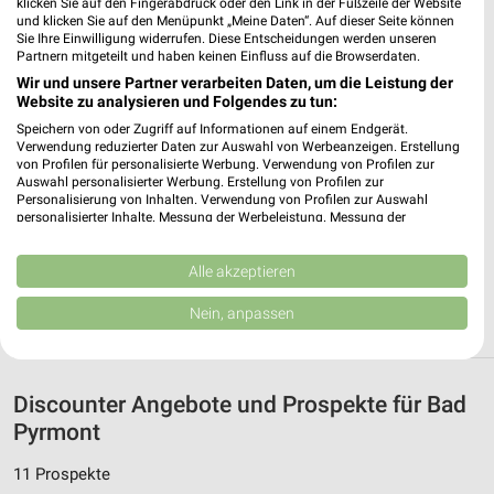
klicken Sie auf den Fingerabdruck oder den Link in der Fußzeile der Website
PENNY Extertal-Boesingfeld
und klicken Sie auf den Menüpunkt „Meine Daten“. Auf dieser Seite können
Sie Ihre Einwilligung widerrufen. Diese Entscheidungen werden unseren
Bahnhofstr. 54
Partnern mitgeteilt und haben keinen Einfluss auf die Browserdaten.
32699 Extertal-Boesingfeld
❯
Wir und unsere Partner verarbeiten Daten, um die Leistung der
Website zu analysieren und Folgendes zu tun:
Heute 07:00 - 20:00 Uhr |
Geschlossen
Speichern von oder Zugriff auf Informationen auf einem Endgerät.
296,34 km • Angebote: 1 Prospekt
Verwendung reduzierter Daten zur Auswahl von Werbeanzeigen. Erstellung
von Profilen für personalisierte Werbung. Verwendung von Profilen zur
Auswahl personalisierter Werbung. Erstellung von Profilen zur
Personalisierung von Inhalten. Verwendung von Profilen zur Auswahl
Lidl Bösingfeld
personalisierter Inhalte. Messung der Werbeleistung. Messung der
Breslauer Straße 8
Performance von Inhalten. Analyse von Zielgruppen durch Statistiken oder
32699 Bösingfeld
Kombinationen von Daten aus verschiedenen Quellen. Entwicklung und
❯
Verbesserung der Angebote. Verwendung reduzierter Daten zur Auswahl
Alle akzeptieren
Heute 07:00 - 20:00 Uhr |
von Inhalten.
Geschlossen
Daten können außerhalb der Europäischen Union weitergegeben und in die
Nein, anpassen
USA gesendet werden.
296,47 km • Angebote: 2 Prospekte
Ihre Einwilligung und die cookie Richtlinie gelten ausschließlich für diese
Website/App.
Partnerliste anzeigen (1 IAB-Anbieter)
Discounter Angebote und Prospekte für Bad
Wir nutzen Ihre Daten für folgende Zwecke:
Pyrmont
IAB-Verarbeitungszwecke:
11 Prospekte
Speichern von oder Zugriff auf Informationen