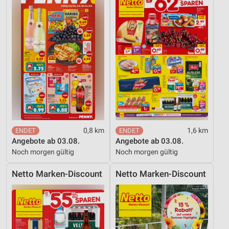
Quellen
Entwicklung und Verbesserung der Angebote
Verwendung reduzierter Daten zur Auswahl von
Inhalten
IAB-Besonderheiten:
Verwendung genauer Standortdaten
Geräte anhand von aktiv angeforderten
Informationen identifizieren
0,8 km
1,6 km
Nicht-IAB-Verarbeitungszwecke:
Angebote ab 03.08.
Angebote ab 03.08.
Notwendig
Noch morgen gültig
Noch morgen gültig
Performance
Netto Marken-Discount
Netto Marken-Discount
Funktional
Werbung