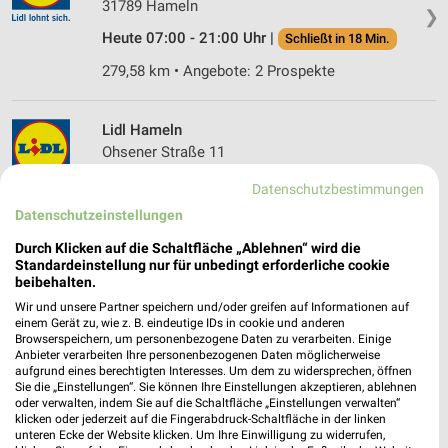
31789 Hameln
❯
Heute 07:00 - 21:00 Uhr |
Schließt in 18 Min.
279,58 km • Angebote: 2 Prospekte
Lidl Hameln
Ohsener Straße 11
31789 Hameln
❯
Datenschutzbestimmungen
Heute 07:00 - 21:00 Uhr |
Schließt in 18 Min.
Datenschutzeinstellungen
279,65 km • Angebote: 2 Prospekte
Durch Klicken auf die Schaltfläche „Ablehnen“ wird die
Standardeinstellung nur für unbedingt erforderliche cookie
beibehalten.
ALDI Nord Extertal
Wir und unsere Partner speichern und/oder greifen auf Informationen auf
Bruchweg 3b
einem Gerät zu, wie z. B. eindeutige IDs in cookie und anderen
Browserspeichern, um personenbezogene Daten zu verarbeiten. Einige
32699 Extertal
❯
Anbieter verarbeiten Ihre personenbezogenen Daten möglicherweise
aufgrund eines berechtigten Interesses. Um dem zu widersprechen, öffnen
Heute 07:00 - 20:00 Uhr |
Geschlossen
Sie die „Einstellungen“. Sie können Ihre Einstellungen akzeptieren, ablehnen
oder verwalten, indem Sie auf die Schaltfläche „Einstellungen verwalten“
295,81 km • Angebote: 4 Prospekte
klicken oder jederzeit auf die Fingerabdruck-Schaltfläche in der linken
unteren Ecke der Website klicken. Um Ihre Einwilligung zu widerrufen,