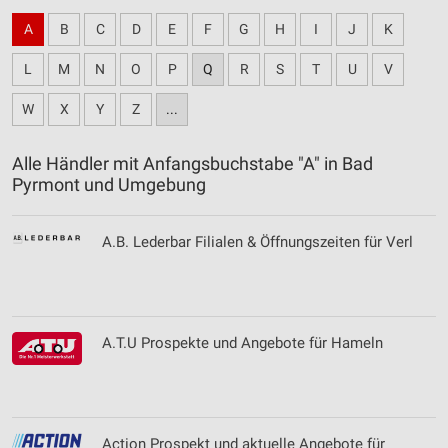
A
B
C
D
E
F
G
H
I
J
K
L
M
N
O
P
Q
R
S
T
U
V
W
X
Y
Z
...
Alle Händler mit Anfangsbuchstabe "A" in Bad
Pyrmont und Umgebung
A.B. Lederbar Filialen & Öffnungszeiten für Verl
A.T.U Prospekte und Angebote für Hameln
Action Prospekt und aktuelle Angebote für