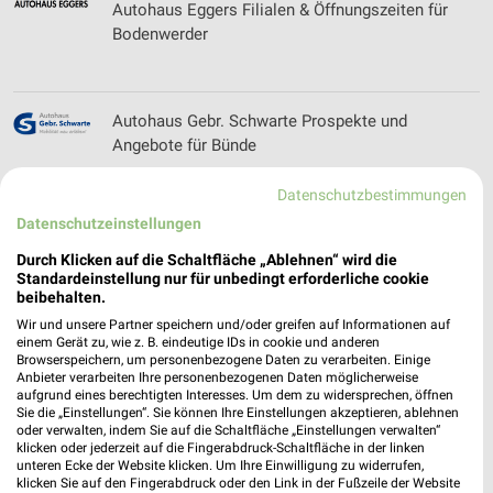
Autohaus Eggers Filialen & Öffnungszeiten für
Bodenwerder
Autohaus Gebr. Schwarte Prospekte und
Angebote für Bünde
Datenschutzbestimmungen
Datenschutzeinstellungen
Autohaus Hermann Filialen & Öffnungszeiten für
Northeim
Durch Klicken auf die Schaltfläche „Ablehnen“ wird die
Standardeinstellung nur für unbedingt erforderliche cookie
beibehalten.
Wir und unsere Partner speichern und/oder greifen auf Informationen auf
Autohaus Nippon Filialen & Öffnungszeiten für
einem Gerät zu, wie z. B. eindeutige IDs in cookie und anderen
Browserspeichern, um personenbezogene Daten zu verarbeiten. Einige
Göttingen
Anbieter verarbeiten Ihre personenbezogenen Daten möglicherweise
aufgrund eines berechtigten Interesses. Um dem zu widersprechen, öffnen
Sie die „Einstellungen“. Sie können Ihre Einstellungen akzeptieren, ablehnen
oder verwalten, indem Sie auf die Schaltfläche „Einstellungen verwalten“
klicken oder jederzeit auf die Fingerabdruck-Schaltfläche in der linken
Autohaus Pietsch Prospekte und Angebote für
unteren Ecke der Website klicken. Um Ihre Einwilligung zu widerrufen,
Melle
klicken Sie auf den Fingerabdruck oder den Link in der Fußzeile der Website