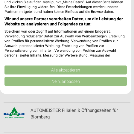
und klicken Sie auf den Menüpunkt „Meine Daten“. Auf dieser Seite können
Sie Ihre Einwilligung widerrufen. Diese Entscheidungen werden unseren
Partnern mitgeteilt und haben keinen Einfluss auf die Browserdaten.
Wir und unsere Partner verarbeiten Daten, um die Leistung der
Autohaus Raupers Filialen & Öffnungszeiten für
Website zu analysieren und Folgendes zu tun:
Hannover
Speichern von oder Zugriff auf Informationen auf einem Endgerät.
Verwendung reduzierter Daten zur Auswahl von Werbeanzeigen. Erstellung
von Profilen für personalisierte Werbung. Verwendung von Profilen zur
Auswahl personalisierter Werbung. Erstellung von Profilen zur
Autohaus Südhannover Filialen & Öffnungszeiten
Personalisierung von Inhalten. Verwendung von Profilen zur Auswahl
personalisierter Inhalte. Messung der Werbeleistung. Messung der
für Göttingen
Performance von Inhalten. Analyse von Zielgruppen durch Statistiken oder
Kombinationen von Daten aus verschiedenen Quellen. Entwicklung und
Verbesserung der Angebote. Verwendung reduzierter Daten zur Auswahl
Alle akzeptieren
von Inhalten.
Daten können außerhalb der Europäischen Union weitergegeben und in die
Auto Mattern Filialen & Öffnungszeiten für
Nein, anpassen
USA gesendet werden.
Bielefeld
Ihre Einwilligung und die cookie Richtlinie gelten ausschließlich für diese
Website/App.
Partnerliste anzeigen (1 IAB-Anbieter)
AUTOMEISTER Filialen & Öffnungszeiten für
Wir nutzen Ihre Daten für folgende Zwecke:
Blomberg
IAB-Verarbeitungszwecke:
Speichern von oder Zugriff auf Informationen
auf einem Endgerät