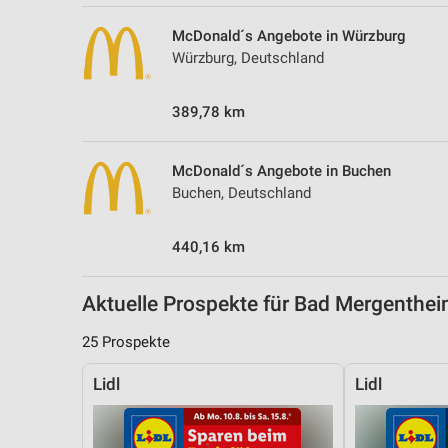
Messung der Performance von Inhalten
McDonald´s Angebote in Würzburg
Analyse von Zielgruppen durch Statistiken oder Kombinationen 
Würzburg, Deutschland
Quellen
389,78 km
Entwicklung und Verbesserung der Angebote
Verwendung reduzierter Daten zur Auswahl von Inhalten
McDonald´s Angebote in Buchen
IAB-Besonderheiten:
Buchen, Deutschland
Verwendung genauer Standortdaten
440,16 km
Geräte anhand von aktiv angeforderten Informationen identifizie
Nicht-IAB-Verarbeitungszwecke:
Aktuelle Prospekte für Bad Mergenth
Notwendig
25 Prospekte
Performance
Lidl
Lidl
Funktional
Werbung