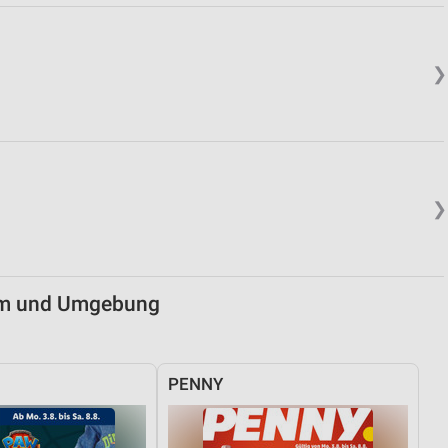
von Daten aus verschiedenen
❯
❯
ren
eim und Umgebung
PENNY