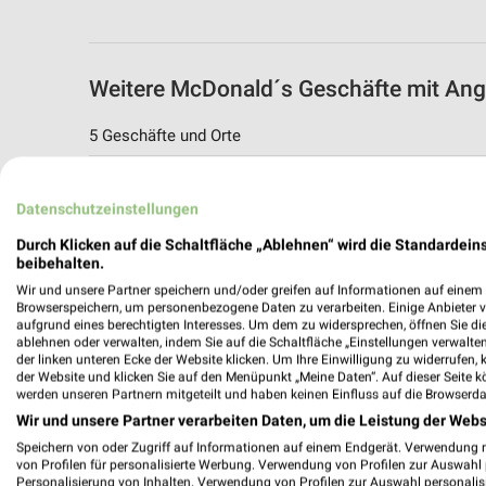
Weitere McDonald´s Geschäfte mit An
5 Geschäfte und Orte
McDonald´s Angebote in Tauberbischof
Datenschutzeinstellungen
Tauberbischofsheim, Deutschland
Durch Klicken auf die Schaltfläche „Ablehnen“ wird die Standardeins
beibehalten.
414,59 km
Wir und unsere Partner speichern und/oder greifen auf Informationen auf einem G
Browserspeichern, um personenbezogene Daten zu verarbeiten. Einige Anbieter 
aufgrund eines berechtigten Interesses. Um dem zu widersprechen, öffnen Sie die 
McDonald´s Angebote in Künzelsau
ablehnen oder verwalten, indem Sie auf die Schaltfläche „Einstellungen verwalten“
Künzelsau, Deutschland
der linken unteren Ecke der Website klicken. Um Ihre Einwilligung zu widerrufen, 
der Website und klicken Sie auf den Menüpunkt „Meine Daten“. Auf dieser Seite k
werden unseren Partnern mitgeteilt und haben keinen Einfluss auf die Browserda
444,11 km
Wir und unsere Partner verarbeiten Daten, um die Leistung der Webs
Speichern von oder Zugriff auf Informationen auf einem Endgerät. Verwendung 
von Profilen für personalisierte Werbung. Verwendung von Profilen zur Auswahl p
McDonald´s Angebote in Ochsenfurt
Personalisierung von Inhalten. Verwendung von Profilen zur Auswahl personalis