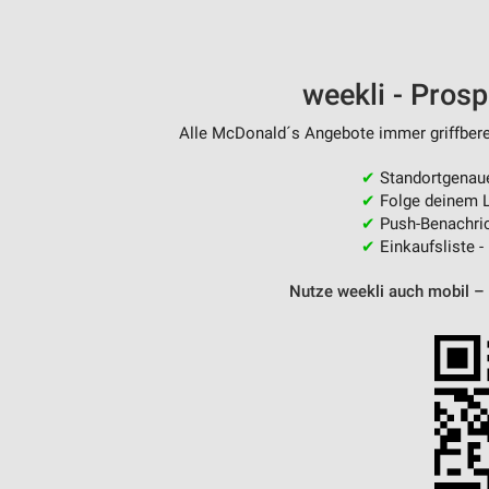
weekli - Pros
Alle McDonald´s Angebote immer griffberei
✔
Standortgenau
✔
Folge deinem L
✔
Push-Benachric
✔
Einkaufsliste -
Nutze weekli auch mobil –