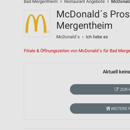
Bad Mergentheim
Restaurant Angebote
McDonald
McDonald´s Pros
Mergentheim
McDonald´s
› Ich liebe es
Filiale & Öffnungszeiten von McDonald´s für Bad Merg
Aktuell kein
ZUR 
WEITERE 