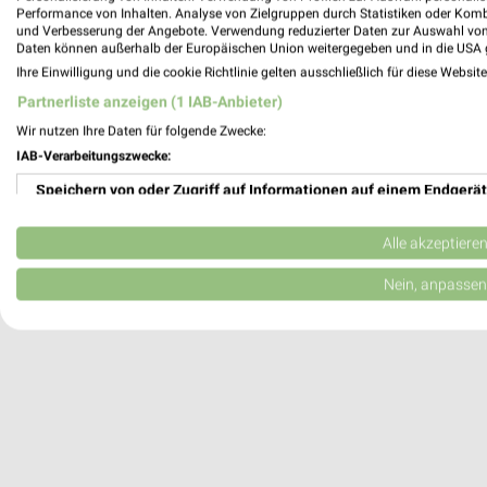
Performance von Inhalten. Analyse von Zielgruppen durch Statistiken oder Kom
Ochsenfurt, Deutschland
und Verbesserung der Angebote. Verwendung reduzierter Daten zur Auswahl von
Daten können außerhalb der Europäischen Union weitergegeben und in die USA 
Ihre Einwilligung und die cookie Richtlinie gelten ausschließlich für diese Websit
393,42 km
Partnerliste anzeigen (1 IAB-Anbieter)
Wir nutzen Ihre Daten für folgende Zwecke:
IAB-Verarbeitungszwecke:
Speichern von oder Zugriff auf Informationen auf einem Endgerät
Verwendung reduzierter Daten zur Auswahl von Werbeanzeigen
Alle akzeptiere
Erstellung von Profilen für personalisierte Werbung
Nein, anpassen
Verwendung von Profilen zur Auswahl personalisierter Werbung
Erstellung von Profilen zur Personalisierung von Inhalten
Verwendung von Profilen zur Auswahl personalisierter Inhalte
Messung der Werbeleistung