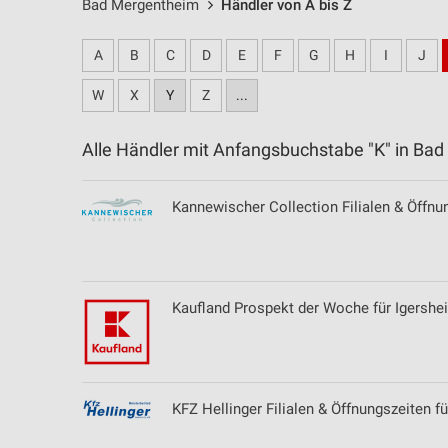
Bad Mergentheim
Händler von A bis Z
A
B
C
D
E
F
G
H
I
J
W
X
Y
Z
...
Alle Händler mit Anfangsbuchstabe "K" in B
Kannewischer Collection Filialen & Öffnu
Kaufland Prospekt der Woche für Igershe
KFZ Hellinger Filialen & Öffnungszeiten 