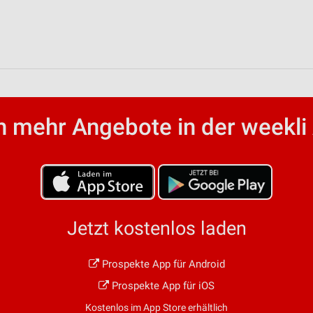
von Daten aus verschiedenen
 mehr Angebote in der weekli
ren
Jetzt kostenlos laden
Prospekte App für Android
Prospekte App für iOS
Kostenlos im App Store erhältlich