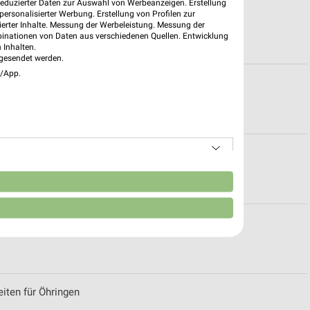
reduzierter Daten zur Auswahl von Werbeanzeigen. Erstellung
Heppenheim
ersonalisierter Werbung. Erstellung von Profilen zur
ierter Inhalte. Messung der Werbeleistung. Messung der
binationen von Daten aus verschiedenen Quellen. Entwicklung
 Inhalten.
gesendet werden.
e/App.
oten für Würzburg
Heilbronn
n
für Asperg
eiten für Öhringen