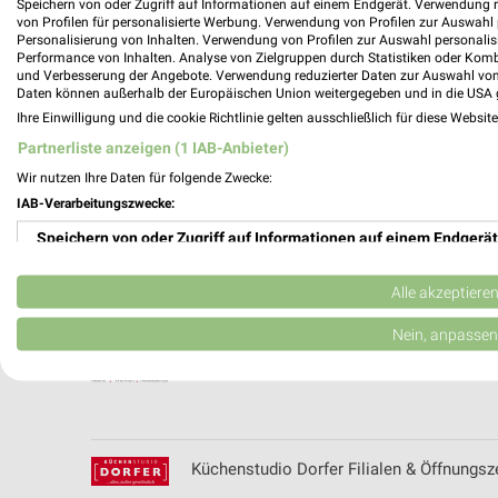
Speichern von oder Zugriff auf Informationen auf einem Endgerät. Verwendung 
Krumbein Filialen & Öffnungszeiten für 
von Profilen für personalisierte Werbung. Verwendung von Profilen zur Auswahl p
Personalisierung von Inhalten. Verwendung von Profilen zur Auswahl personalis
Performance von Inhalten. Analyse von Zielgruppen durch Statistiken oder Kom
und Verbesserung der Angebote. Verwendung reduzierter Daten zur Auswahl von
Daten können außerhalb der Europäischen Union weitergegeben und in die USA 
Ihre Einwilligung und die cookie Richtlinie gelten ausschließlich für diese Websit
Kölle Zoo - aktueller Prospekt mit Angeb
Partnerliste anzeigen (1 IAB-Anbieter)
Wir nutzen Ihre Daten für folgende Zwecke:
IAB-Verarbeitungszwecke:
Speichern von oder Zugriff auf Informationen auf einem Endgerät
Küchen Arena Katalog und Prospekte für 
Verwendung reduzierter Daten zur Auswahl von Werbeanzeigen
Alle akzeptiere
Erstellung von Profilen für personalisierte Werbung
Nein, anpassen
Küchen Negele Filialen & Öffnungszeiten 
Verwendung von Profilen zur Auswahl personalisierter Werbung
Erstellung von Profilen zur Personalisierung von Inhalten
Verwendung von Profilen zur Auswahl personalisierter Inhalte
Küchenstudio Dorfer Filialen & Öffnungsz