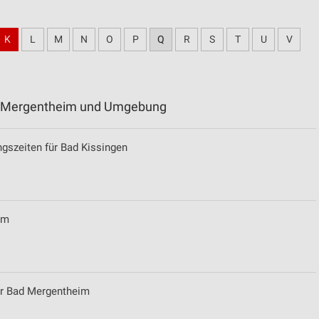
K
L
M
N
O
P
Q
R
S
T
U
V
ad Mergentheim und Umgebung
ngszeiten für Bad Kissingen
im
für Bad Mergentheim