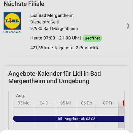
Nächste Filiale
Lidl Bad Mergentheim
Dieselstraße 6
❯
97980 Bad Mergentheim
Heute 07:00 - 21:00 Uhr |
Geöffnet
421,65 km • Angebote: 2 Prospekte
Angebote-Kalender für Lidl in Bad
Mergentheim und Umgebung
Aug.
03
Mo
04
Di
05
Mi
06
Do
07
Fr
08
S
Lidl - Angebote ab 03.08.