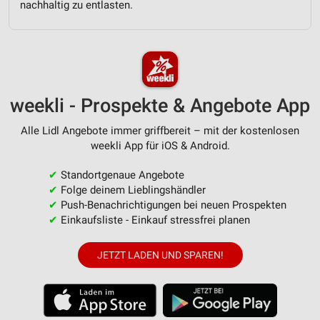
personalisierter Werbung
nachhaltig zu entlasten.
Erstellung von Profilen zur Personalisierung
von Inhalten
Verwendung von Profilen zur Auswahl
personalisierter Inhalte
weekli - Prospekte & Angebote App
Messung der Werbeleistung
Alle Lidl Angebote immer griffbereit – mit der kostenlosen
weekli App für iOS & Android.
Messung der Performance von Inhalten
✔
Standortgenaue Angebote
Analyse von Zielgruppen durch Statistiken oder
Kombinationen von Daten aus verschiedenen
✔
Folge deinem Lieblingshändler
Quellen
✔
Push-Benachrichtigungen bei neuen Prospekten
✔
Einkaufsliste - Einkauf stressfrei planen
Entwicklung und Verbesserung der Angebote
JETZT LADEN UND SPAREN!
Verwendung reduzierter Daten zur Auswahl von
Inhalten
IAB-Besonderheiten:
Verwendung genauer Standortdaten