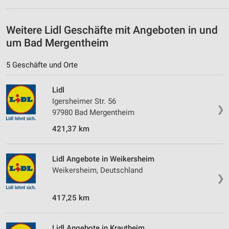
Geräte anhand von aktiv angeforderten
Informationen identifizieren
Weitere Lidl Geschäfte mit Angeboten in und
um Bad Mergentheim
Nicht-IAB-Verarbeitungszwecke:
Notwendig
5 Geschäfte und Orte
Performance
Lidl
Igersheimer Str. 56
Funktional
❯
97980 Bad Mergentheim
Werbung
421,37 km
Lidl Angebote in Weikersheim
Weikersheim, Deutschland
❯
417,25 km
Lidl Angebote in Krautheim