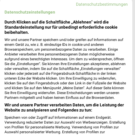
Datenschutzbestimmungen
Datenschutzeinstellungen
MEHR PROSPEKTE
Durch Klicken auf die Schaltfläche „Ablehnen“ wird die
Standardeinstellung nur für unbedingt erforderliche cookie
beibehalten.
weekli Magazin
Wir und unsere Partner speichern und/oder greifen auf Informationen auf
einem Gerät zu, wie z. B. eindeutige IDs in cookie und anderen
Browserspeichern, um personenbezogene Daten zu verarbeiten. Einige
Anbieter verarbeiten Ihre personenbezogenen Daten möglicherweise
aufgrund eines berechtigten Interesses. Um dem zu widersprechen, öffnen
Sie die „Einstellungen“. Sie können Ihre Einstellungen akzeptieren, ablehnen
oder verwalten, indem Sie auf die Schaltfläche „Einstellungen verwalten“
klicken oder jederzeit auf die Fingerabdruck-Schaltfläche in der linken
unteren Ecke der Website klicken. Um Ihre Einwilligung zu widerrufen,
klicken Sie auf den Fingerabdruck oder den Link in der Fußzeile der Website
und klicken Sie auf den Menüpunkt „Meine Daten“. Auf dieser Seite können
Sie Ihre Einwilligung widerrufen. Diese Entscheidungen werden unseren
Partnern mitgeteilt und haben keinen Einfluss auf die Browserdaten.
Erlebe mit Lidl und Andre Agassi die neuesten Silvercrest Küchengeräte
Mit Lidl Plus 3 für 2 - im laut DtGv besten Backshop
Wir und unsere Partner verarbeiten Daten, um die Leistung der
17.04.2026
10.04.2026
Website zu analysieren und Folgendes zu tun:
Speichern von oder Zugriff auf Informationen auf einem Endgerät.
Verwendung reduzierter Daten zur Auswahl von Werbeanzeigen. Erstellung
von Profilen für personalisierte Werbung. Verwendung von Profilen zur
Auswahl personalisierter Werbung. Erstellung von Profilen zur