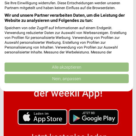
Sie Ihre Einwilligung widerrufen. Diese Entscheidungen werden unseren
Partnern mitgeteilt und haben keinen Einfluss auf die Browserdaten.
Wir und unsere Partner verarbeiten Daten, um die Leistung der
Woolworth Prospekte & Aktionen für Bad
Website zu analysieren und Folgendes zu tun:
Mergentheim
Speichern von oder Zugriff auf Informationen auf einem Endgerät.
Verwendung reduzierter Daten zur Auswahl von Werbeanzeigen. Erstellung
von Profilen für personalisierte Werbung. Verwendung von Profilen zur
Auswahl personalisierter Werbung. Erstellung von Profilen zur
Personalisierung von Inhalten. Verwendung von Profilen zur Auswahl
personalisierter Inhalte. Messung der Werbeleistung. Messung der
Performance von Inhalten. Analyse von Zielgruppen durch Statistiken oder
Kombinationen von Daten aus verschiedenen Quellen. Entwicklung und
Verbesserung der Angebote. Verwendung reduzierter Daten zur Auswahl
Alle akzeptieren
von Inhalten.
Noch mehr Angebote in
Daten können außerhalb der Europäischen Union weitergegeben und in die
Nein, anpassen
USA gesendet werden.
Ihre Einwilligung und die cookie Richtlinie gelten ausschließlich für diese
der weekli App!
Website/App.
Partnerliste anzeigen (1 IAB-Anbieter)
Wir nutzen Ihre Daten für folgende Zwecke:
IAB-Verarbeitungszwecke:
Speichern von oder Zugriff auf Informationen
auf einem Endgerät