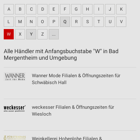
A
B
C
D
E
F
G
H
I
J
K
L
M
N
O
P
Q
R
S
T
U
V
W
X
Y
Z
...
Alle Händler mit Anfangsbuchstabe "W" in Bad
Mergentheim und Umgebung
Wanner Mode Filialen & Öffnungszeiten für
Schwäbisch Hall
weckesser Filialen & Öffnungszeiten für
Wiesloch
Weinkellerei Hohenlohe Filialen &