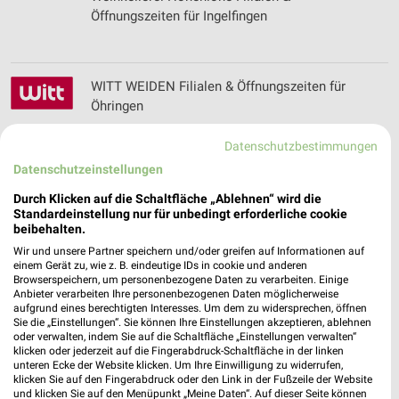
Öffnungszeiten für Ingelfingen
WITT WEIDEN Filialen & Öffnungszeiten für
Öhringen
Datenschutzbestimmungen
Datenschutzeinstellungen
Wohn-Center Spilger Filialen & Öffnungszeiten
für Obernburg
Durch Klicken auf die Schaltfläche „Ablehnen“ wird die
Standardeinstellung nur für unbedingt erforderliche cookie
beibehalten.
Wir und unsere Partner speichern und/oder greifen auf Informationen auf
Wohnforum Wurster Filialen & Öffnungszeiten
einem Gerät zu, wie z. B. eindeutige IDs in cookie und anderen
Browserspeichern, um personenbezogene Daten zu verarbeiten. Einige
für Kornwestheim
Anbieter verarbeiten Ihre personenbezogenen Daten möglicherweise
aufgrund eines berechtigten Interesses. Um dem zu widersprechen, öffnen
Sie die „Einstellungen“. Sie können Ihre Einstellungen akzeptieren, ablehnen
oder verwalten, indem Sie auf die Schaltfläche „Einstellungen verwalten“
klicken oder jederzeit auf die Fingerabdruck-Schaltfläche in der linken
Wolf Baumaschinen Filialen & Öffnungszeiten für
unteren Ecke der Website klicken. Um Ihre Einwilligung zu widerrufen,
Bad Mergentheim
klicken Sie auf den Fingerabdruck oder den Link in der Fußzeile der Website
und klicken Sie auf den Menüpunkt „Meine Daten“. Auf dieser Seite können