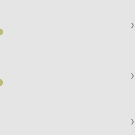
❯
.
❯
.
❯