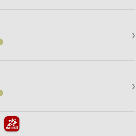
❯
.
❯
.