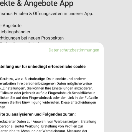
pekte & Angebote App
ismus Filialen & Öffnungszeiten in unserer App.
e Angebote
ieblingshändler
htigungen bei neuen Prospekten
 Einkauf stressfrei planen
Datenschutzbestimmungen
 App jetzt laden oder QR-Code scannen.
tellung nur für unbedingt erforderliche cookie
erät zu, wie z. B. eindeutige IDs in cookie und anderen
verarbeiten Ihre personenbezogenen Daten möglicherweise
„Einstellungen“. Sie können Ihre Einstellungen akzeptieren,
 klicken oder jederzeit auf die Fingerabdruck-Schaltfläche in
klicken Sie auf den Fingerabdruck oder den Link in der Fußzeile
önnen Sie Ihre Einwilligung widerrufen. Diese Entscheidungen
ten.
ite zu analysieren und Folgendes zu tun:
reduzierter Daten zur Auswahl von Werbeanzeigen. Erstellung
ersonalisierter Werbung. Erstellung von Profilen zur
ierter Inhalte. Messung der Werbeleistung. Messung der