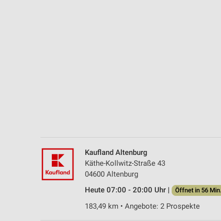
Messung der Performance von Inhalten
Analyse von Zielgruppen durch Statistiken oder Kombinationen 
Quellen
Entwicklung und Verbesserung der Angebote
Verwendung reduzierter Daten zur Auswahl von Inhalten
IAB-Besonderheiten:
Verwendung genauer Standortdaten
Geräte anhand von aktiv angeforderten Informationen identifizie
Nicht-IAB-Verarbeitungszwecke:
Kaufland Altenburg
Notwendig
Käthe-Kollwitz-Straße 43
04600 Altenburg
Performance
Heute 07:00 - 20:00 Uhr |
Öffnet in 56 Min
Funktional
183,49 km • Angebote: 2 Prospekte
Werbung