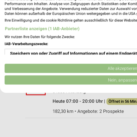
Performance von Inhalten. Analyse von Zielgruppen durch Statistiken oder Kom
und Verbesserung der Angebote. Verwendung reduzierter Daten zur Auswahl von
Daten können außerhalb der Europäischen Union weitergegeben und in die USA 
Ihre Einwilligung und die cookie Richtlinie gelten ausschließlich für diese Websit
Kaufland Großpösna
Partnerliste anzeigen (1 IAB-Anbieter)
Sepp-Verscht-Straße 1
Wir nutzen Ihre Daten für folgende Zwecke:
04463 Großpösna
IAB-Verarbeitungszwecke:
Heute 07:00 - 21:00 Uhr |
Öffnet in 56 Min
Speichern von oder Zugriff auf Informationen auf einem Endgerät
152,58 km • Angebote: 2 Prospekte
Verwendung reduzierter Daten zur Auswahl von Werbeanzeigen
Alle akzeptiere
Kaufland Altenburg
Erstellung von Profilen für personalisierte Werbung
Nein, anpassen
Kauerndorfer Allee 20
Verwendung von Profilen zur Auswahl personalisierter Werbung
04600 Altenburg
Heute 07:00 - 20:00 Uhr |
Öffnet in 56 Min
Erstellung von Profilen zur Personalisierung von Inhalten
182,30 km • Angebote: 2 Prospekte
Verwendung von Profilen zur Auswahl personalisierter Inhalte
Messung der Werbeleistung