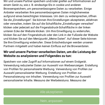
Wir und unsere Partner speichern und/oder greifen auf Informationen auf
einem Gerät zu, wie z. B. eindeutige IDs in cookie und anderen
Browserspeichern, um personenbezogene Daten zu verarbeiten. Einige
Anbieter verarbeiten Ihre personenbezogenen Daten möglicherweise
aufgrund eines berechtigten Interesses. Um dem zu widersprechen, öffnen
Sie die „Einstellungen“. Sie können Ihre Einstellungen akzeptieren, ablehnen
oder verwalten, indem Sie auf die Schaltfläche „Einstellungen verwalten“
klicken oder jederzeit auf die Fingerabdruck-Schaltfläche in der linken
unteren Ecke der Website klicken. Um Ihre Einwilligung zu widerrufen,
klicken Sie auf den Fingerabdruck oder den Link in der Fußzeile der Website
und klicken Sie auf den Menüpunkt „Meine Daten“. Auf dieser Seite können
Sie Ihre Einwilligung widerrufen. Diese Entscheidungen werden unseren
Partnern mitgeteilt und haben keinen Einfluss auf die Browserdaten.
28,7 km
6,8 km
Wir und unsere Partner verarbeiten Daten, um die Leistung der
Angebote ab 25.07.
Angebote ab 10.08.
Website zu analysieren und Folgendes zu tun:
Noch morgen gültig
Gültig ab Mo. 10.08.
Speichern von oder Zugriff auf Informationen auf einem Endgerät.
Verwendung reduzierter Daten zur Auswahl von Werbeanzeigen. Erstellung
von Profilen für personalisierte Werbung. Verwendung von Profilen zur
Lidl
PENNY
Auswahl personalisierter Werbung. Erstellung von Profilen zur
Personalisierung von Inhalten. Verwendung von Profilen zur Auswahl
personalisierter Inhalte. Messung der Werbeleistung. Messung der
Performance von Inhalten. Analyse von Zielgruppen durch Statistiken oder
Kombinationen von Daten aus verschiedenen Quellen. Entwicklung und
Verbesserung der Angebote. Verwendung reduzierter Daten zur Auswahl
Alle akzeptieren
von Inhalten.
Daten können außerhalb der Europäischen Union weitergegeben und in die
Nein, anpassen
USA gesendet werden.