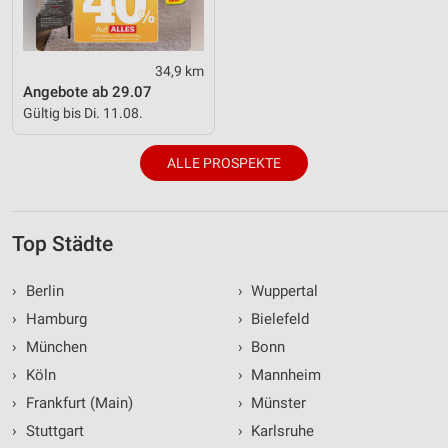
34,9 km
Angebote ab 29.07
Gültig bis Di. 11.08.
ALLE PROSPEKTE
Top Städte
›
Berlin
›
Wuppertal
›
Hamburg
›
Bielefeld
›
München
›
Bonn
›
Köln
›
Mannheim
›
Frankfurt (Main)
›
Münster
›
Stuttgart
›
Karlsruhe