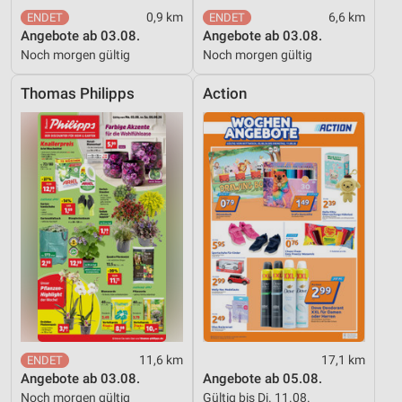
0,9 km
6,6 km
Performance
Angebote ab 03.08.
Angebote ab 03.08.
Noch morgen gültig
Noch morgen gültig
Funktional
Thomas Philipps
Action
Werbung
11,6 km
17,1 km
Angebote ab 03.08.
Angebote ab 05.08.
Noch morgen gültig
Gültig bis Di. 11.08.