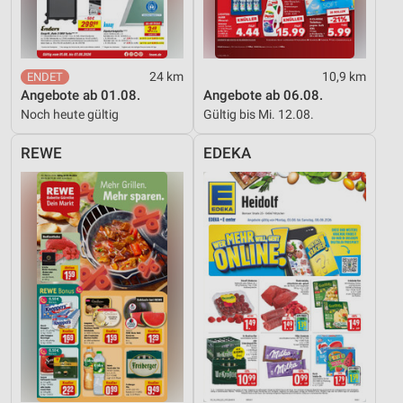
Messung der Werbeleistung
Messung der Performance von Inhalten
24 km
10,9 km
Angebote ab 01.08.
Angebote ab 06.08.
Analyse von Zielgruppen durch Statistiken oder
Noch heute gültig
Gültig bis Mi. 12.08.
Kombinationen von Daten aus verschiedenen
Quellen
REWE
EDEKA
Entwicklung und Verbesserung der Angebote
Verwendung reduzierter Daten zur Auswahl von
Inhalten
IAB-Besonderheiten:
Verwendung genauer Standortdaten
Geräte anhand von aktiv angeforderten
Informationen identifizieren
Nicht-IAB-Verarbeitungszwecke:
Notwendig