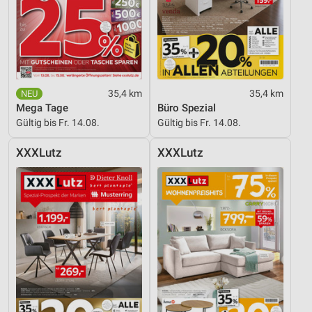
IAB-Besonderheiten:
Verwendung genauer Standortdaten
Geräte anhand von aktiv angeforderten
Informationen identifizieren
35,4 km
35,4 km
Nicht-IAB-Verarbeitungszwecke:
Mega Tage
Büro Spezial
Notwendig
Gültig bis Fr. 14.08.
Gültig bis Fr. 14.08.
Performance
XXXLutz
XXXLutz
Funktional
Werbung