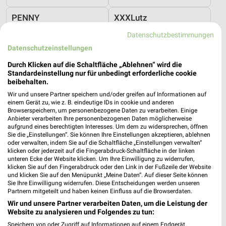
PENNY
XXXLutz
Datenschutzbestimmungen
Datenschutzeinstellungen
Durch Klicken auf die Schaltfläche „Ablehnen“ wird die
Standardeinstellung nur für unbedingt erforderliche cookie
beibehalten.
Wir und unsere Partner speichern und/oder greifen auf Informationen auf
einem Gerät zu, wie z. B. eindeutige IDs in cookie und anderen
Browserspeichern, um personenbezogene Daten zu verarbeiten. Einige
Anbieter verarbeiten Ihre personenbezogenen Daten möglicherweise
aufgrund eines berechtigten Interesses. Um dem zu widersprechen, öffnen
Sie die „Einstellungen“. Sie können Ihre Einstellungen akzeptieren, ablehnen
oder verwalten, indem Sie auf die Schaltfläche „Einstellungen verwalten“
klicken oder jederzeit auf die Fingerabdruck-Schaltfläche in der linken
unteren Ecke der Website klicken. Um Ihre Einwilligung zu widerrufen,
18 km
35,4 km
klicken Sie auf den Fingerabdruck oder den Link in der Fußzeile der Website
und klicken Sie auf den Menüpunkt „Meine Daten“. Auf dieser Seite können
Angebote ab 10.08.
Wohnen Spezial
Sie Ihre Einwilligung widerrufen. Diese Entscheidungen werden unseren
Gültig ab Mo. 10.08.
Gültig bis Fr. 14.08.
Partnern mitgeteilt und haben keinen Einfluss auf die Browserdaten.
Wir und unsere Partner verarbeiten Daten, um die Leistung der
XXXLutz
Thomas Philipps
Website zu analysieren und Folgendes zu tun:
Speichern von oder Zugriff auf Informationen auf einem Endgerät.