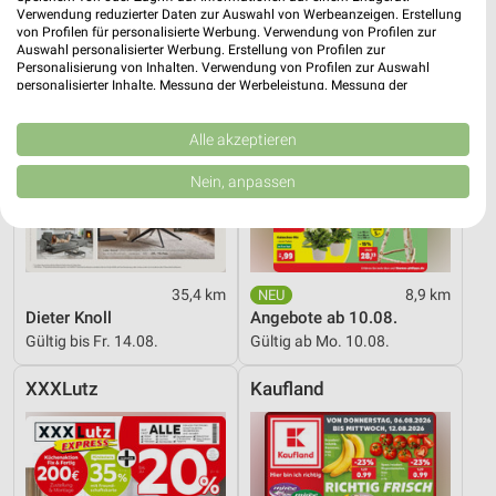
Verwendung reduzierter Daten zur Auswahl von Werbeanzeigen. Erstellung
von Profilen für personalisierte Werbung. Verwendung von Profilen zur
Auswahl personalisierter Werbung. Erstellung von Profilen zur
Personalisierung von Inhalten. Verwendung von Profilen zur Auswahl
personalisierter Inhalte. Messung der Werbeleistung. Messung der
Performance von Inhalten. Analyse von Zielgruppen durch Statistiken oder
Kombinationen von Daten aus verschiedenen Quellen. Entwicklung und
Verbesserung der Angebote. Verwendung reduzierter Daten zur Auswahl
Alle akzeptieren
von Inhalten.
Daten können außerhalb der Europäischen Union weitergegeben und in die
Nein, anpassen
USA gesendet werden.
Ihre Einwilligung und die cookie Richtlinie gelten ausschließlich für diese
Website/App.
Partnerliste anzeigen (1 IAB-Anbieter)
Wir nutzen Ihre Daten für folgende Zwecke:
35,4 km
8,9 km
Dieter Knoll
Angebote ab 10.08.
IAB-Verarbeitungszwecke:
Gültig bis Fr. 14.08.
Gültig ab Mo. 10.08.
Speichern von oder Zugriff auf Informationen
auf einem Endgerät
XXXLutz
Kaufland
Verwendung reduzierter Daten zur Auswahl von
Werbeanzeigen
Erstellung von Profilen für personalisierte