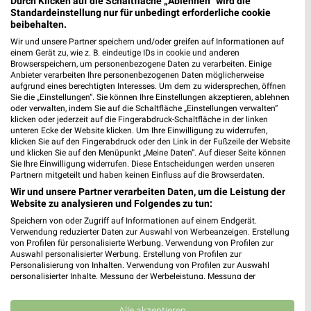
Durch Klicken auf die Schaltfläche „Ablehnen“ wird die
Standardeinstellung nur für unbedingt erforderliche cookie
beibehalten.
Wir und unsere Partner speichern und/oder greifen auf Informationen auf
einem Gerät zu, wie z. B. eindeutige IDs in cookie und anderen
Browserspeichern, um personenbezogene Daten zu verarbeiten. Einige
Anbieter verarbeiten Ihre personenbezogenen Daten möglicherweise
aufgrund eines berechtigten Interesses. Um dem zu widersprechen, öffnen
Sie die „Einstellungen“. Sie können Ihre Einstellungen akzeptieren, ablehnen
oder verwalten, indem Sie auf die Schaltfläche „Einstellungen verwalten“
klicken oder jederzeit auf die Fingerabdruck-Schaltfläche in der linken
unteren Ecke der Website klicken. Um Ihre Einwilligung zu widerrufen,
klicken Sie auf den Fingerabdruck oder den Link in der Fußzeile der Website
MEHR PROSPEKTE
und klicken Sie auf den Menüpunkt „Meine Daten“. Auf dieser Seite können
Sie Ihre Einwilligung widerrufen. Diese Entscheidungen werden unseren
Partnern mitgeteilt und haben keinen Einfluss auf die Browserdaten.
Wir und unsere Partner verarbeiten Daten, um die Leistung der
Website zu analysieren und Folgendes zu tun:
Speichern von oder Zugriff auf Informationen auf einem Endgerät.
Verwendung reduzierter Daten zur Auswahl von Werbeanzeigen. Erstellung
weekli - Prospekte & Angebote App
von Profilen für personalisierte Werbung. Verwendung von Profilen zur
Auswahl personalisierter Werbung. Erstellung von Profilen zur
Personalisierung von Inhalten. Verwendung von Profilen zur Auswahl
Alle Kik Angebote immer griffbereit – mit der kostenlosen
personalisierter Inhalte. Messung der Werbeleistung. Messung der
weekli App für iOS & Android.
Performance von Inhalten. Analyse von Zielgruppen durch Statistiken oder
Kombinationen von Daten aus verschiedenen Quellen. Entwicklung und
Verbesserung der Angebote. Verwendung reduzierter Daten zur Auswahl
Alle akzeptieren