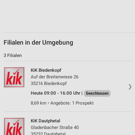
Verwendung von Profilen zur Auswahl
personalisierter Inhalte
Messung der Werbeleistung
Messung der Performance von Inhalten
Filialen in der Umgebung
Analyse von Zielgruppen durch Statistiken oder
3 Filialen
Kombinationen von Daten aus verschiedenen
Quellen
KiK Biedenkopf
Entwicklung und Verbesserung der Angebote
Auf der Breitenwiese 26
35216 Biedenkopf
❯
Verwendung reduzierter Daten zur Auswahl von
Inhalten
Heute 09:00 - 16:00 Uhr |
Geschlossen
IAB-Besonderheiten:
8,69 km • Angebote: 1 Prospekt
Verwendung genauer Standortdaten
KiK Dautphetal
Geräte anhand von aktiv angeforderten
Gladenbacher Straße 40
Informationen identifizieren
35232 Dautphetal