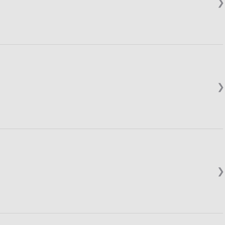
❯
❯
❯