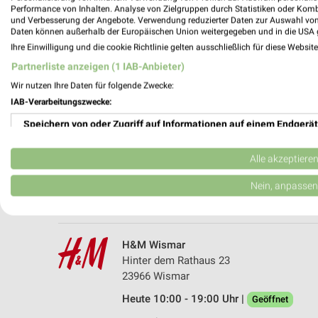
Performance von Inhalten. Analyse von Zielgruppen durch Statistiken oder Kom
und Verbesserung der Angebote. Verwendung reduzierter Daten zur Auswahl von
Daten können außerhalb der Europäischen Union weitergegeben und in die USA 
Ihre Einwilligung und die cookie Richtlinie gelten ausschließlich für diese Websit
Partnerliste anzeigen (1 IAB-Anbieter)
Wir nutzen Ihre Daten für folgende Zwecke:
IAB-Verarbeitungszwecke:
Speichern von oder Zugriff auf Informationen auf einem Endgerät
Ernsting's family Wismar
Altwismarstraße 7-17
Verwendung reduzierter Daten zur Auswahl von Werbeanzeigen
23966 Wismar
Alle akzeptiere
Heute 09:00 - 18:00 Uhr |
Geöffnet
Erstellung von Profilen für personalisierte Werbung
Nein, anpassen
199,77 km
Verwendung von Profilen zur Auswahl personalisierter Werbung
Erstellung von Profilen zur Personalisierung von Inhalten
H&M Wismar
Hinter dem Rathaus 23
Verwendung von Profilen zur Auswahl personalisierter Inhalte
23966 Wismar
Heute 10:00 - 19:00 Uhr |
Messung der Werbeleistung
Geöffnet