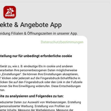
pekte & Angebote App
dung Filialen & Öffnungszeiten in unserer App.
Datenschutzbestimmungen
e Angebote
ieblingshändler
htigungen bei neuen Prospekten
tellung nur für unbedingt erforderliche cookie
 Einkauf stressfrei planen
erät zu, wie z. B. eindeutige IDs in cookie und anderen
 App jetzt laden oder QR-Code scannen.
verarbeiten Ihre personenbezogenen Daten möglicherweise
„Einstellungen“. Sie können Ihre Einstellungen akzeptieren,
 klicken oder jederzeit auf die Fingerabdruck-Schaltfläche in
klicken Sie auf den Fingerabdruck oder den Link in der Fußzeile
önnen Sie Ihre Einwilligung widerrufen. Diese Entscheidungen
ten.
ite zu analysieren und Folgendes zu tun:
reduzierter Daten zur Auswahl von Werbeanzeigen. Erstellung
ersonalisierter Werbung. Erstellung von Profilen zur
ierter Inhalte. Messung der Werbeleistung. Messung der