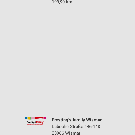
199,90 km
Messung der Performance von Inhalten
Analyse von Zielgruppen durch Statistiken oder Kombinationen 
Quellen
Entwicklung und Verbesserung der Angebote
Verwendung reduzierter Daten zur Auswahl von Inhalten
IAB-Besonderheiten:
Verwendung genauer Standortdaten
Geräte anhand von aktiv angeforderten Informationen identifizie
Nicht-IAB-Verarbeitungszwecke:
Notwendig
Performance
Ernsting's family Wismar
Funktional
Lübsche Straße 146-148
23966 Wismar
Werbung