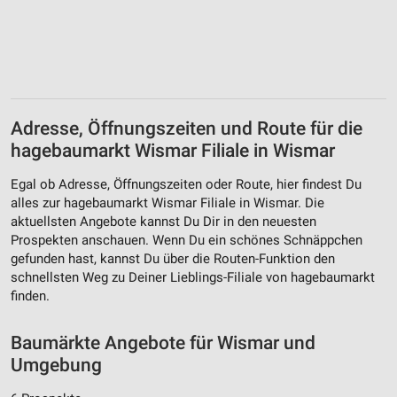
Verwendung reduzierter Daten zur Auswahl von
Werbeanzeigen
Erstellung von Profilen für personalisierte
Werbung
Verwendung von Profilen zur Auswahl
Adresse, Öffnungszeiten und Route für die
personalisierter Werbung
hagebaumarkt Wismar Filiale in Wismar
Erstellung von Profilen zur Personalisierung
von Inhalten
Egal ob Adresse, Öffnungszeiten oder Route, hier findest Du
alles zur hagebaumarkt Wismar Filiale in Wismar. Die
Verwendung von Profilen zur Auswahl
aktuellsten Angebote kannst Du Dir in den neuesten
personalisierter Inhalte
Prospekten anschauen. Wenn Du ein schönes Schnäppchen
gefunden hast, kannst Du über die Routen-Funktion den
Messung der Werbeleistung
schnellsten Weg zu Deiner Lieblings-Filiale von hagebaumarkt
finden.
Messung der Performance von Inhalten
Baumärkte Angebote für Wismar und
Analyse von Zielgruppen durch Statistiken oder
Kombinationen von Daten aus verschiedenen
Umgebung
Quellen