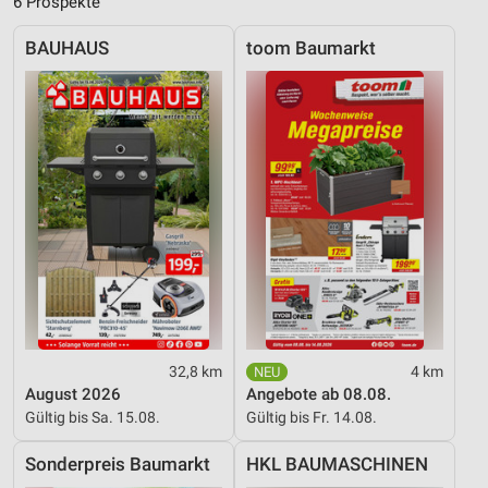
6 Prospekte
Entwicklung und Verbesserung der Angebote
BAUHAUS
toom Baumarkt
Verwendung reduzierter Daten zur Auswahl von
Inhalten
IAB-Besonderheiten:
Verwendung genauer Standortdaten
Geräte anhand von aktiv angeforderten
Informationen identifizieren
Nicht-IAB-Verarbeitungszwecke:
Notwendig
Performance
Funktional
32,8 km
4 km
August 2026
Angebote ab 08.08.
Werbung
Gültig bis Sa. 15.08.
Gültig bis Fr. 14.08.
Sonderpreis Baumarkt
HKL BAUMASCHINEN