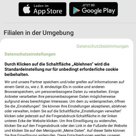
Filialen in der Umgebung
3 Filialen
Datenschutzbestimmungen
Datenschutzeinstellungen
hagebaumarkt Gägelow
Durch Klicken auf die Schaltfläche „Ablehnen“ wird die
Untere Straße 2
Standardeinstellung nur für unbedingt erforderliche cookie
23968 Gägelow
beibehalten.
❯
Wir und unsere Partner speichern und/oder greifen auf Informationen auf
Heute 08:00 - 18:00 Uhr |
Geschlossen
einem Gerät zu, wie z. B. eindeutige IDs in cookie und anderen
Browserspeichern, um personenbezogene Daten zu verarbeiten. Einige
3,75 km
Anbieter verarbeiten Ihre personenbezogenen Daten möglicherweise
aufgrund eines berechtigten Interesses. Um dem zu widersprechen, öffnen
Sie die „Einstellungen“. Sie können Ihre Einstellungen akzeptieren, ablehnen
hagebaumarkt Gadebusch
oder verwalten, indem Sie auf die Schaltfläche „Einstellungen verwalten“
klicken oder jederzeit auf die Fingerabdruck-Schaltfläche in der linken
Ratzeburger Chaussee 1
unteren Ecke der Website klicken. Um Ihre Einwilligung zu widerrufen,
19205 Gadebusch
klicken Sie auf den Fingerabdruck oder den Link in der Fußzeile der Website
❯
und klicken Sie auf den Menüpunkt „Meine Daten“. Auf dieser Seite können
Heute 08:00 - 16:00 Uhr |
Geschlossen
Sie Ihre Einwilligung widerrufen. Diese Entscheidungen werden unseren