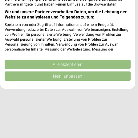
Partnern mitgeteilt und haben keinen Einfluss auf die Browserdaten.
31,01 km
Wir und unsere Partner verarbeiten Daten, um die Leistung der
Website zu analysieren und Folgendes zu tun:
Speichern von oder Zugriff auf Informationen auf einem Endgerät.
hagebaumarkt Schwerin
Verwendung reduzierter Daten zur Auswahl von Werbeanzeigen. Erstellung
Rogahner Straße 65
von Profilen für personalisierte Werbung. Verwendung von Profilen zur
Auswahl personalisierter Werbung. Erstellung von Profilen zur
19061 Schwerin
❯
Personalisierung von Inhalten. Verwendung von Profilen zur Auswahl
personalisierter Inhalte. Messung der Werbeleistung. Messung der
Heute 08:00 - 19:00 Uhr |
Geschlossen
Performance von Inhalten. Analyse von Zielgruppen durch Statistiken oder
Kombinationen von Daten aus verschiedenen Quellen. Entwicklung und
32,12 km
Verbesserung der Angebote. Verwendung reduzierter Daten zur Auswahl
Alle akzeptieren
von Inhalten.
Daten können außerhalb der Europäischen Union weitergegeben und in die
Nein, anpassen
USA gesendet werden.
Ihre Einwilligung und die cookie Richtlinie gelten ausschließlich für diese
Website/App.
Partnerliste anzeigen (1 IAB-Anbieter)
Wir nutzen Ihre Daten für folgende Zwecke:
IAB-Verarbeitungszwecke:
Speichern von oder Zugriff auf Informationen
auf einem Endgerät