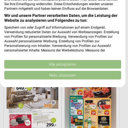
Sie Ihre Einwilligung widerrufen. Diese Entscheidungen werden unseren
Partnern mitgeteilt und haben keinen Einfluss auf die Browserdaten.
Wir und unsere Partner verarbeiten Daten, um die Leistung der
Website zu analysieren und Folgendes zu tun:
Speichern von oder Zugriff auf Informationen auf einem Endgerät.
15,2 km
15,2 km
Verwendung reduzierter Daten zur Auswahl von Werbeanzeigen. Erstellung
Dieter Knoll
Mega Tage
von Profilen für personalisierte Werbung. Verwendung von Profilen zur
Auswahl personalisierter Werbung. Erstellung von Profilen zur
Gültig bis Fr. 14.08.
Gültig bis Fr. 14.08.
Personalisierung von Inhalten. Verwendung von Profilen zur Auswahl
personalisierter Inhalte. Messung der Werbeleistung. Messung der
XXXLutz
REWE
Performance von Inhalten. Analyse von Zielgruppen durch Statistiken oder
Kombinationen von Daten aus verschiedenen Quellen. Entwicklung und
Verbesserung der Angebote. Verwendung reduzierter Daten zur Auswahl
Alle akzeptieren
von Inhalten.
Daten können außerhalb der Europäischen Union weitergegeben und in die
Nein, anpassen
USA gesendet werden.
Ihre Einwilligung und die cookie Richtlinie gelten ausschließlich für diese
Website/App.
Partnerliste anzeigen (1 IAB-Anbieter)
Wir nutzen Ihre Daten für folgende Zwecke:
IAB-Verarbeitungszwecke:
Speichern von oder Zugriff auf Informationen
auf einem Endgerät