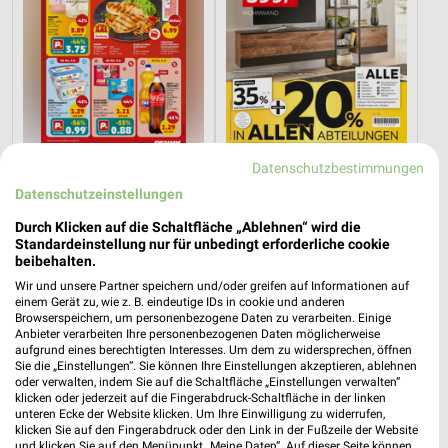
Datenschutzbestimmungen
5,4 km
15,2 km
Angebote ab 03.08.
Wohnen Spezial
Datenschutzeinstellungen
Noch heute gültig
Gültig bis Fr. 14.08.
Durch Klicken auf die Schaltfläche „Ablehnen“ wird die
Standardeinstellung nur für unbedingt erforderliche cookie
XXXLutz
XXXLutz
beibehalten.
Wir und unsere Partner speichern und/oder greifen auf Informationen auf
einem Gerät zu, wie z. B. eindeutige IDs in cookie und anderen
Browserspeichern, um personenbezogene Daten zu verarbeiten. Einige
Anbieter verarbeiten Ihre personenbezogenen Daten möglicherweise
aufgrund eines berechtigten Interesses. Um dem zu widersprechen, öffnen
Sie die „Einstellungen“. Sie können Ihre Einstellungen akzeptieren, ablehnen
oder verwalten, indem Sie auf die Schaltfläche „Einstellungen verwalten“
klicken oder jederzeit auf die Fingerabdruck-Schaltfläche in der linken
unteren Ecke der Website klicken. Um Ihre Einwilligung zu widerrufen,
klicken Sie auf den Fingerabdruck oder den Link in der Fußzeile der Website
und klicken Sie auf den Menüpunkt „Meine Daten“. Auf dieser Seite können