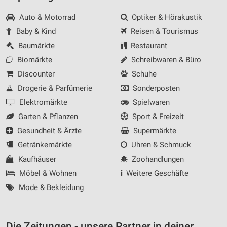
Auto & Motorrad
Optiker & Hörakustik
Baby & Kind
Reisen & Tourismus
Baumärkte
Restaurant
Biomärkte
Schreibwaren & Büro
Discounter
Schuhe
Drogerie & Parfümerie
Sonderposten
Elektromärkte
Spielwaren
Garten & Pflanzen
Sport & Freizeit
Gesundheit & Ärzte
Supermärkte
Getränkemärkte
Uhren & Schmuck
Kaufhäuser
Zoohandlungen
Möbel & Wohnen
Weitere Geschäfte
Mode & Bekleidung
Die Zeitungen - unsere Partner in deiner