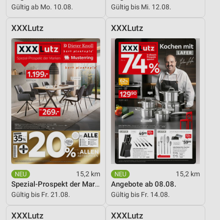
Gültig ab Mo. 10.08.
Gültig bis Mi. 12.08.
Entwicklung und Verbesserung der Angebote
XXXLutz
XXXLutz
Verwendung reduzierter Daten zur Auswahl von
Inhalten
IAB-Besonderheiten:
Verwendung genauer Standortdaten
Geräte anhand von aktiv angeforderten
Informationen identifizieren
Nicht-IAB-Verarbeitungszwecke:
Notwendig
Performance
Funktional
15,2 km
15,2 km
Spezial-Prospekt der Marken
Angebote ab 08.08.
Werbung
Gültig bis Fr. 21.08.
Gültig bis Fr. 14.08.
XXXLutz
XXXLutz