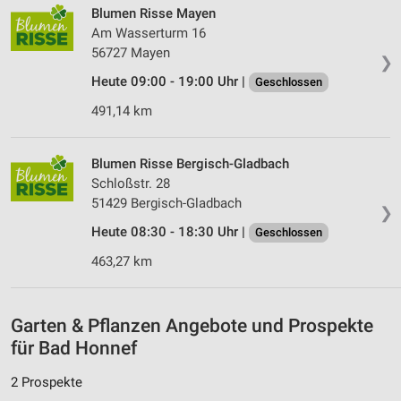
Blumen Risse Mayen
Verwendung reduzierter Daten zur Auswahl von
Am Wasserturm 16
Inhalten
56727 Mayen
❯
IAB-Besonderheiten:
Heute 09:00 - 19:00 Uhr |
Geschlossen
Verwendung genauer Standortdaten
491,14 km
Geräte anhand von aktiv angeforderten
Informationen identifizieren
Blumen Risse Bergisch-Gladbach
Nicht-IAB-Verarbeitungszwecke:
Schloßstr. 28
51429 Bergisch-Gladbach
Notwendig
❯
Heute 08:30 - 18:30 Uhr |
Geschlossen
Performance
463,27 km
Funktional
Werbung
Garten & Pflanzen Angebote und Prospekte
für Bad Honnef
2 Prospekte