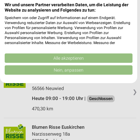
501,14 km
Wir und unsere Partner verarbeiten Daten, um die Leistung der
Website zu analysieren und Folgendes zu tun:
Speichern von oder Zugriff auf Informationen auf einem Endgerät.
Dehner Markt Neuwied
Verwendung reduzierter Daten zur Auswahl von Werbeanzeigen. Erstellung
von Profilen für personalisierte Werbung. Verwendung von Profilen zur
Allensteiner Str. 23
Auswahl personalisierter Werbung. Erstellung von Profilen zur
56566 Neuwied
Personalisierung von Inhalten. Verwendung von Profilen zur Auswahl
❯
personalisierter Inhalte. Messung der Werbeleistung. Messung der
Heute 09:00 - 19:00 Uhr |
Geschlossen
Performance von Inhalten. Analyse von Zielgruppen durch Statistiken oder
Kombinationen von Daten aus verschiedenen Quellen. Entwicklung und
470,12 km • Angebote: 1 Prospekt
Verbesserung der Angebote. Verwendung reduzierter Daten zur Auswahl
Alle akzeptieren
von Inhalten.
Daten können außerhalb der Europäischen Union weitergegeben und in die
Nein, anpassen
USA gesendet werden.
Blumen Risse Neu­wied
Ihre Einwilligung und die cookie Richtlinie gelten ausschließlich für diese
Breslauer Str. 76
Website/App.
56566 Neu­wied
❯
Partnerliste anzeigen (1 IAB-Anbieter)
Heute 09:00 - 19:00 Uhr |
Geschlossen
Wir nutzen Ihre Daten für folgende Zwecke:
470,30 km
IAB-Verarbeitungszwecke:
Speichern von oder Zugriff auf Informationen
auf einem Endgerät
Blumen Risse Eus­kirchen
Narzissenweg 18a
Verwendung reduzierter Daten zur Auswahl von