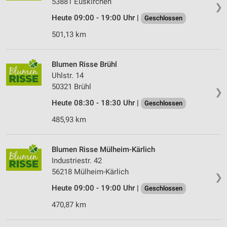
53881 Eus­kirchen
Werbeanzeigen
❯
Heute 09:00 - 19:00 Uhr |
Geschlossen
Erstellung von Profilen für personalisierte
Werbung
501,13 km
Verwendung von Profilen zur Auswahl
personalisierter Werbung
Blumen Risse Brühl
Uhlstr. 14
Erstellung von Profilen zur Personalisierung
50321 Brühl
von Inhalten
❯
Heute 08:30 - 18:30 Uhr |
Geschlossen
Verwendung von Profilen zur Auswahl
485,93 km
personalisierter Inhalte
Messung der Werbeleistung
Blumen Risse Mülheim-Kärlich
Industriestr. 42
Messung der Performance von Inhalten
56218 Mülheim-Kärlich
❯
Analyse von Zielgruppen durch Statistiken oder
Heute 09:00 - 19:00 Uhr |
Geschlossen
Kombinationen von Daten aus verschiedenen
Quellen
470,87 km
Entwicklung und Verbesserung der Angebote