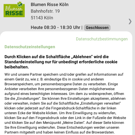
Blumen Risse Köln
Bahnhofstr. 19
51143 Köln
❯
Heute 08:30 - 18:30 Uhr |
Geschlossen
473,51 km
Datenschutzbestimmungen
Datenschutzeinstellungen
Raiffeisen-Markt Raubach
Durch Klicken auf die Schaltfläche „Ablehnen“ wird die
Schefferstr. 12
Standardeinstellung nur für unbedingt erforderliche cookie
beibehalten.
56316 Raubach
❯
Wir und unsere Partner speichern und/oder greifen auf Informationen auf
Heute 08:00 - 18:00 Uhr |
Geschlossen
einem Gerät zu, wie z. B. eindeutige IDs in cookie und anderen
Browserspeichern, um personenbezogene Daten zu verarbeiten. Einige
454,01 km • Angebote: 1 Prospekt
Anbieter verarbeiten Ihre personenbezogenen Daten möglicherweise
aufgrund eines berechtigten Interesses. Um dem zu widersprechen, öffnen
Sie die „Einstellungen“. Sie können Ihre Einstellungen akzeptieren, ablehnen
oder verwalten, indem Sie auf die Schaltfläche „Einstellungen verwalten“
Raiffeisen-Markt Euskirchen
klicken oder jederzeit auf die Fingerabdruck-Schaltfläche in der linken
Im Mühlenfeld 22-28
unteren Ecke der Website klicken. Um Ihre Einwilligung zu widerrufen,
klicken Sie auf den Fingerabdruck oder den Link in der Fußzeile der Website
53881 Euskirchen
❯
und klicken Sie auf den Menüpunkt „Meine Daten“. Auf dieser Seite können
Sie Ihre Einwilligung widerrufen. Diese Entscheidungen werden unseren
Heute 09:00 - 18:00 Uhr |
Geschlossen
Partnern mitgeteilt und haben keinen Einfluss auf die Browserdaten.