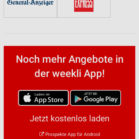
Noch mehr Angebote in
der weekli App!
Jetzt kostenlos laden
Prospekte App für Android