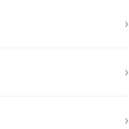
❯
❯
❯