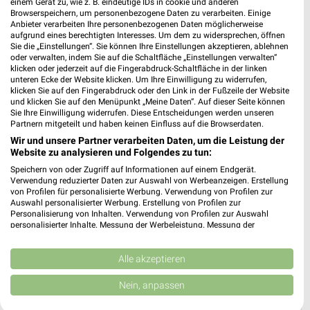
📅
Kalendereintrag erstellen
einem Gerät zu, wie z. B. eindeutige IDs in cookie und anderen
Browserspeichern, um personenbezogene Daten zu verarbeiten. Einige
Anbieter verarbeiten Ihre personenbezogenen Daten möglicherweise
aufgrund eines berechtigten Interesses. Um dem zu widersprechen, öffnen
PROSPEKT BLÄTTERN
Sie die „Einstellungen“. Sie können Ihre Einstellungen akzeptieren, ablehnen
oder verwalten, indem Sie auf die Schaltfläche „Einstellungen verwalten“
klicken oder jederzeit auf die Fingerabdruck-Schaltfläche in der linken
unteren Ecke der Website klicken. Um Ihre Einwilligung zu widerrufen,
klicken Sie auf den Fingerabdruck oder den Link in der Fußzeile der Website
und klicken Sie auf den Menüpunkt „Meine Daten“. Auf dieser Seite können
N
SPIRITUOSEN
GETRÄNKE
GRILLEN
AKTIONEN, RABATTE & 
Sie Ihre Einwilligung widerrufen. Diese Entscheidungen werden unseren
Partnern mitgeteilt und haben keinen Einfluss auf die Browserdaten.
Wir und unsere Partner verarbeiten Daten, um die Leistung der
Website zu analysieren und Folgendes zu tun:
Speichern von oder Zugriff auf Informationen auf einem Endgerät.
Verwendung reduzierter Daten zur Auswahl von Werbeanzeigen. Erstellung
von Profilen für personalisierte Werbung. Verwendung von Profilen zur
Auswahl personalisierter Werbung. Erstellung von Profilen zur
Personalisierung von Inhalten. Verwendung von Profilen zur Auswahl
personalisierter Inhalte. Messung der Werbeleistung. Messung der
Performance von Inhalten. Analyse von Zielgruppen durch Statistiken oder
Kombinationen von Daten aus verschiedenen Quellen. Entwicklung und
Verbesserung der Angebote. Verwendung reduzierter Daten zur Auswahl
Alle akzeptieren
von Inhalten.
Daten können außerhalb der Europäischen Union weitergegeben und in die
Nein, anpassen
USA gesendet werden.
Ihre Einwilligung und die cookie Richtlinie gelten ausschließlich für diese