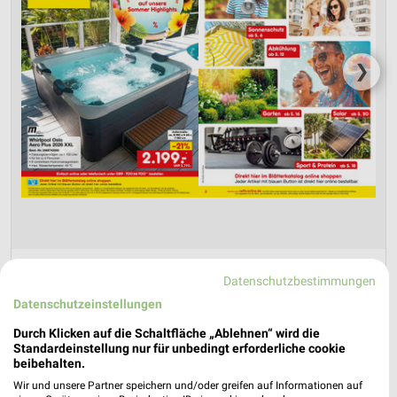
❯
Netto Marken-Discount Prospekt für Bad
Datenschutzbestimmungen
Frankenhausen (Kyffhäuser) ab Do. den
Datenschutzeinstellungen
30.07.
Durch Klicken auf die Schaltfläche „Ablehnen“ wird die
Online-Angebote August 2026
Standardeinstellung nur für unbedingt erforderliche cookie
beibehalten.
Gültig von 30. Jul. bis 31. Aug.
Wir und unsere Partner speichern und/oder greifen auf Informationen auf