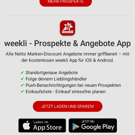
MEHR PROSPEKTE
Messung der Werbeleistung
Messung der Performance von Inhalten
Analyse von Zielgruppen durch Statistiken oder
Kombinationen von Daten aus verschiedenen
Quellen
weekli - Prospekte & Angebote App
Entwicklung und Verbesserung der Angebote
Alle Netto Marken-Discount Angebote immer griffbereit – mit
der kostenlosen weekli App für iOS & Android.
Verwendung reduzierter Daten zur Auswahl von
Inhalten
✔
Standortgenaue Angebote
✔
Folge deinem Lieblingshändler
IAB-Besonderheiten:
✔
Push-Benachrichtigungen bei neuen Prospekten
Verwendung genauer Standortdaten
✔
Einkaufsliste - Einkauf stressfrei planen
Geräte anhand von aktiv angeforderten
JETZT LADEN UND SPAREN!
Informationen identifizieren
Nicht-IAB-Verarbeitungszwecke:
Notwendig