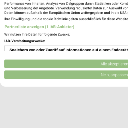
DECATHLON Erfurt
Performance von Inhalten. Analyse von Zielgruppen durch Statistiken oder Kom
und Verbesserung der Angebote. Verwendung reduzierter Daten zur Auswahl von
Hermsdorfer Str. 4
Daten können außerhalb der Europäischen Union weitergegeben und in die USA 
99099 Erfurt
Ihre Einwilligung und die cookie Richtlinie gelten ausschließlich für diese Websit
Heute 10:00 - 19:00 Uhr |
Geschlossen
Partnerliste anzeigen (1 IAB-Anbieter)
235,92 km
Wir nutzen Ihre Daten für folgende Zwecke:
IAB-Verarbeitungszwecke:
Speichern von oder Zugriff auf Informationen auf einem Endgerät
DECATHLON Jena Wiesencenter
Wiesenstr. 2
Verwendung reduzierter Daten zur Auswahl von Werbeanzeigen
07749 Jena
Alle akzeptiere
Heute 10:00 - 19:00 Uhr |
Geschlossen
Erstellung von Profilen für personalisierte Werbung
Nein, anpassen
216,11 km
Verwendung von Profilen zur Auswahl personalisierter Werbung
Erstellung von Profilen zur Personalisierung von Inhalten
Verwendung von Profilen zur Auswahl personalisierter Inhalte
Messung der Werbeleistung