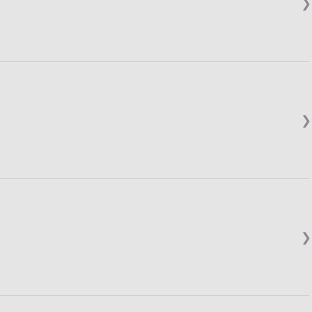
❯
❯
❯