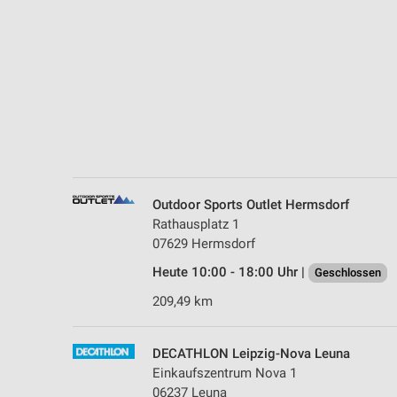
Messung der Performance von Inhalten
Analyse von Zielgruppen durch Statistiken oder Kombinationen 
Quellen
Entwicklung und Verbesserung der Angebote
Verwendung reduzierter Daten zur Auswahl von Inhalten
IAB-Besonderheiten:
Verwendung genauer Standortdaten
Outdoor Sports Outlet Hermsdorf
Rathausplatz 1
Geräte anhand von aktiv angeforderten Informationen identifizie
07629 Hermsdorf
Nicht-IAB-Verarbeitungszwecke:
Heute 10:00 - 18:00 Uhr |
Geschlossen
Notwendig
209,49 km
Performance
DECATHLON Leipzig-Nova Leuna
Funktional
Einkaufszentrum Nova 1
06237 Leuna
Werbung