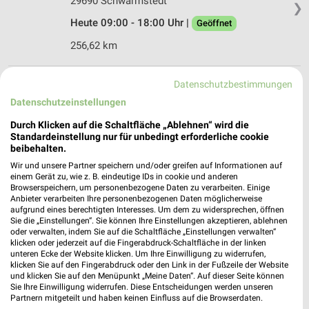
29690 Schwarmstedt
❯
Heute 09:00 - 18:00 Uhr |
Geöffnet
256,62 km
Datenschutzbestimmungen
Rossmann Schwarmstedt
Mönkeberg 4A
Datenschutzeinstellungen
29690 Schwarmstedt
❯
Durch Klicken auf die Schaltfläche „Ablehnen“ wird die
Standardeinstellung nur für unbedingt erforderliche cookie
Heute 08:00 - 20:00 Uhr |
Geöffnet
beibehalten.
256,59 km • Angebote: 3 Prospekte
Wir und unsere Partner speichern und/oder greifen auf Informationen auf
einem Gerät zu, wie z. B. eindeutige IDs in cookie und anderen
Browserspeichern, um personenbezogene Daten zu verarbeiten. Einige
Anbieter verarbeiten Ihre personenbezogenen Daten möglicherweise
Rossmann Wietze
aufgrund eines berechtigten Interesses. Um dem zu widersprechen, öffnen
Hornbosteler Str. 3
Sie die „Einstellungen“. Sie können Ihre Einstellungen akzeptieren, ablehnen
29323 Wietze
oder verwalten, indem Sie auf die Schaltfläche „Einstellungen verwalten“
❯
klicken oder jederzeit auf die Fingerabdruck-Schaltfläche in der linken
Heute 08:30 - 16:00 Uhr |
unteren Ecke der Website klicken. Um Ihre Einwilligung zu widerrufen,
Geöffnet
klicken Sie auf den Fingerabdruck oder den Link in der Fußzeile der Website
und klicken Sie auf den Menüpunkt „Meine Daten“. Auf dieser Seite können
241,65 km • Angebote: 3 Prospekte
Sie Ihre Einwilligung widerrufen. Diese Entscheidungen werden unseren
Partnern mitgeteilt und haben keinen Einfluss auf die Browserdaten.