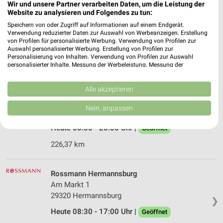
Wir und unsere Partner verarbeiten Daten, um die Leistung der
Rossmann Winsen
Website zu analysieren und Folgendes zu tun:
Poststr. 13
Speichern von oder Zugriff auf Informationen auf einem Endgerät.
29308 Winsen
❯
Verwendung reduzierter Daten zur Auswahl von Werbeanzeigen. Erstellung
von Profilen für personalisierte Werbung. Verwendung von Profilen zur
Heute 08:00 - 18:00 Uhr |
Geöffnet
Auswahl personalisierter Werbung. Erstellung von Profilen zur
Personalisierung von Inhalten. Verwendung von Profilen zur Auswahl
236,72 km • Angebote: 3 Prospekte
personalisierter Inhalte. Messung der Werbeleistung. Messung der
Performance von Inhalten. Analyse von Zielgruppen durch Statistiken oder
Kombinationen von Daten aus verschiedenen Quellen. Entwicklung und
Verbesserung der Angebote. Verwendung reduzierter Daten zur Auswahl
Alle akzeptieren
Ernsting's family Hermannsburg
von Inhalten.
Celler Straße 18
Daten können außerhalb der Europäischen Union weitergegeben und in die
Nein, anpassen
29320 Hermannsburg
USA gesendet werden.
❯
Ihre Einwilligung und die cookie Richtlinie gelten ausschließlich für diese
Heute 08:00 - 20:00 Uhr |
Geöffnet
Website/App.
226,37 km
Partnerliste anzeigen (1 IAB-Anbieter)
Wir nutzen Ihre Daten für folgende Zwecke:
IAB-Verarbeitungszwecke:
Rossmann Hermannsburg
Am Markt 1
Speichern von oder Zugriff auf Informationen
auf einem Endgerät
29320 Hermannsburg
❯
Heute 08:30 - 17:00 Uhr |
Geöffnet
Verwendung reduzierter Daten zur Auswahl von
Werbeanzeigen