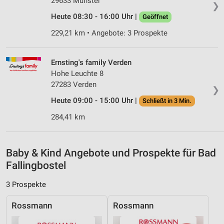
29633 Munster
❯
Verwendung reduzierter Daten zur Auswahl von
Heute 08:30 - 16:00 Uhr |
Geöffnet
Inhalten
229,21 km • Angebote: 3 Prospekte
IAB-Besonderheiten:
Verwendung genauer Standortdaten
Ernsting's family Verden
Geräte anhand von aktiv angeforderten
Hohe Leuchte 8
Informationen identifizieren
27283 Verden
❯
Nicht-IAB-Verarbeitungszwecke:
Heute 09:00 - 15:00 Uhr |
Schließt in 3 Min.
Notwendig
284,41 km
Performance
Baby & Kind Angebote und Prospekte für Bad
Funktional
Fallingbostel
Werbung
3 Prospekte
Rossmann
Rossmann