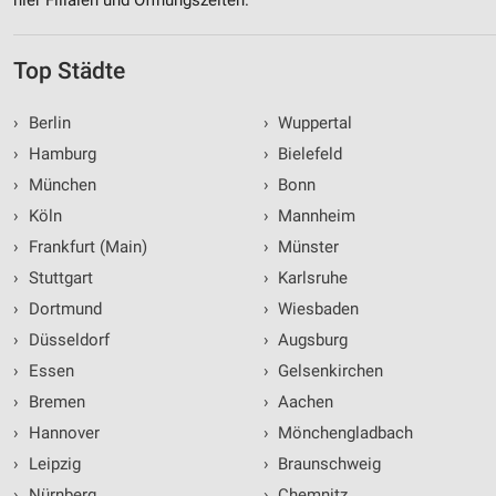
Top Städte
›
Berlin
›
Wuppertal
›
Hamburg
›
Bielefeld
›
München
›
Bonn
›
Köln
›
Mannheim
›
Frankfurt (Main)
›
Münster
›
Stuttgart
›
Karlsruhe
›
Dortmund
›
Wiesbaden
›
Düsseldorf
›
Augsburg
›
Essen
›
Gelsenkirchen
›
Bremen
›
Aachen
›
Hannover
›
Mönchengladbach
›
Leipzig
›
Braunschweig
›
Nürnberg
›
Chemnitz