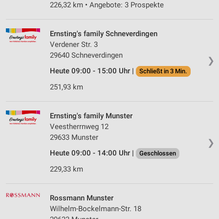
226,32 km • Angebote: 3 Prospekte
Erstellung von Profilen für personalisierte
Werbung
Ernsting's family Schneverdingen
Verdener Str. 3
Verwendung von Profilen zur Auswahl
29640 Schneverdingen
personalisierter Werbung
❯
Heute 09:00 - 15:00 Uhr |
Schließt in 3 Min.
Erstellung von Profilen zur Personalisierung
von Inhalten
251,93 km
Verwendung von Profilen zur Auswahl
personalisierter Inhalte
Ernsting's family Munster
Veestherrnweg 12
Messung der Werbeleistung
29633 Munster
❯
Messung der Performance von Inhalten
Heute 09:00 - 14:00 Uhr |
Geschlossen
229,33 km
Analyse von Zielgruppen durch Statistiken oder
Kombinationen von Daten aus verschiedenen
Quellen
Rossmann Munster
Wilhelm-Bockelmann-Str. 18
Entwicklung und Verbesserung der Angebote