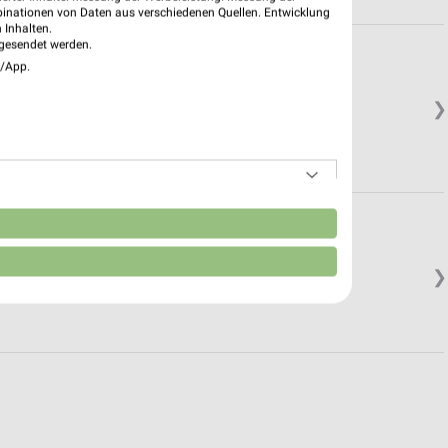
binationen von Daten aus verschiedenen Quellen. Entwicklung
 Inhalten.
gesendet werden.
e/App.
❯
n
❯