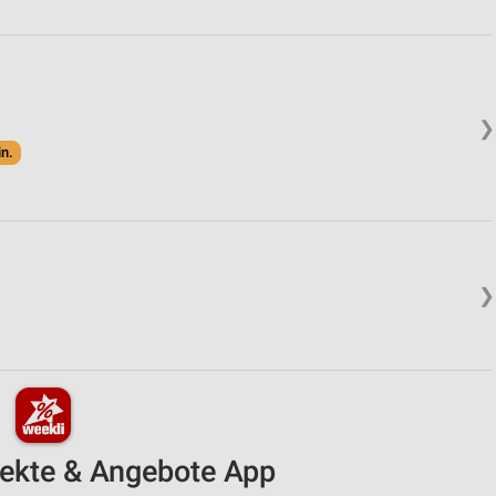
❯
in.
❯
pekte & Angebote App