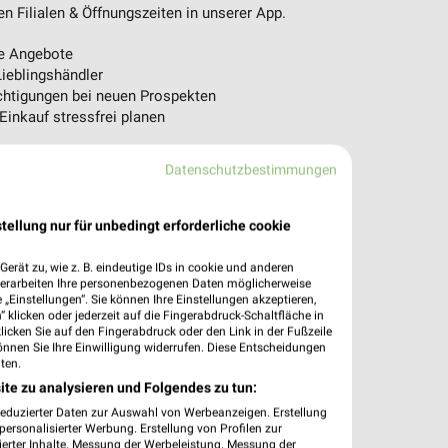
n Filialen & Öffnungszeiten in unserer App.
e Angebote
ieblingshändler
htigungen bei neuen Prospekten
 Einkauf stressfrei planen
 App jetzt laden oder QR-Code scannen.
Datenschutzbestimmungen
tellung nur für unbedingt erforderliche cookie
erät zu, wie z. B. eindeutige IDs in cookie und anderen
verarbeiten Ihre personenbezogenen Daten möglicherweise
„Einstellungen“. Sie können Ihre Einstellungen akzeptieren,
 klicken oder jederzeit auf die Fingerabdruck-Schaltfläche in
klicken Sie auf den Fingerabdruck oder den Link in der Fußzeile
önnen Sie Ihre Einwilligung widerrufen. Diese Entscheidungen
ten.
ite zu analysieren und Folgendes zu tun:
reduzierter Daten zur Auswahl von Werbeanzeigen. Erstellung
ersonalisierter Werbung. Erstellung von Profilen zur
ierter Inhalte. Messung der Werbeleistung. Messung der