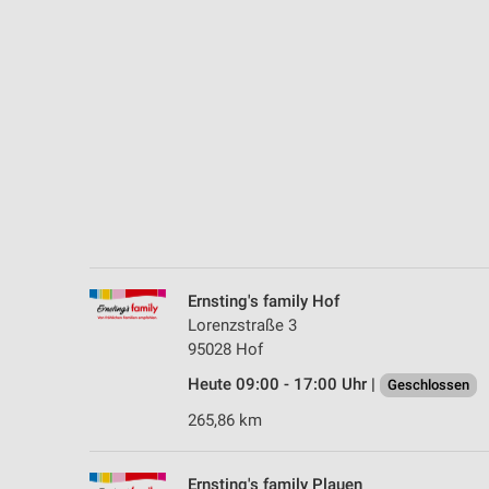
Messung der Performance von Inhalten
Analyse von Zielgruppen durch Statistiken oder Kombinationen 
Quellen
Entwicklung und Verbesserung der Angebote
Verwendung reduzierter Daten zur Auswahl von Inhalten
IAB-Besonderheiten:
Verwendung genauer Standortdaten
Geräte anhand von aktiv angeforderten Informationen identifizie
Ernsting's family Hof
Nicht-IAB-Verarbeitungszwecke:
Lorenzstraße 3
95028 Hof
Notwendig
Heute 09:00 - 17:00 Uhr |
Geschlossen
Performance
265,86 km
Funktional
Ernsting's family Plauen
Werbung