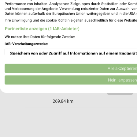
Performance von Inhalten. Analyse von Zielgruppen durch Statistiken oder Kom
und Verbesserung der Angebote. Verwendung reduzierter Daten zur Auswahl von
Daten können außerhalb der Europäischen Union weitergegeben und in die USA 
Ernsting's family Selb
Ihre Einwilligung und die cookie Richtlinie gelten ausschließlich für diese Websit
Schillerstraße 29
Partnerliste anzeigen (1 IAB-Anbieter)
95100 Selb
Wir nutzen Ihre Daten für folgende Zwecke:
Heute 09:00 - 16:00 Uhr |
Geschlossen
IAB-Verarbeitungszwecke:
275,54 km
Speichern von oder Zugriff auf Informationen auf einem Endgerät
Verwendung reduzierter Daten zur Auswahl von Werbeanzeigen
Ernsting's family Rehau
Alle akzeptiere
Ludwigstraße 5
Erstellung von Profilen für personalisierte Werbung
Nein, anpassen
95111 Rehau
Heute 09:00 - 13:00 Uhr |
Verwendung von Profilen zur Auswahl personalisierter Werbung
Geschlossen
269,84 km
Erstellung von Profilen zur Personalisierung von Inhalten
Verwendung von Profilen zur Auswahl personalisierter Inhalte
Messung der Werbeleistung