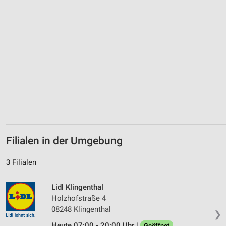
Geräte anhand von aktiv angeforderten
Informationen identifizieren
Nicht-IAB-Verarbeitungszwecke:
Notwendig
Performance
Funktional
Werbung
Filialen in der Umgebung
3 Filialen
Lidl Klingenthal
Holzhofstraße 4
08248 Klingenthal
❯
Heute 07:00 - 20:00 Uhr |
Geöffnet