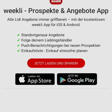
personalisierter Werbung
weekli - Prospekte & Angebote App
Erstellung von Profilen zur Personalisierung
von Inhalten
Alle Lidl Angebote immer griffbereit – mit der kostenlosen
weekli App für iOS & Android.
Verwendung von Profilen zur Auswahl
personalisierter Inhalte
✔
Standortgenaue Angebote
Messung der Werbeleistung
✔
Folge deinem Lieblingshändler
✔
Push-Benachrichtigungen bei neuen Prospekten
Messung der Performance von Inhalten
✔
Einkaufsliste - Einkauf stressfrei planen
Analyse von Zielgruppen durch Statistiken oder
JETZT LADEN UND SPAREN!
Kombinationen von Daten aus verschiedenen
Quellen
Entwicklung und Verbesserung der Angebote
Verwendung reduzierter Daten zur Auswahl von
Inhalten
IAB-Besonderheiten:
Verwendung genauer Standortdaten