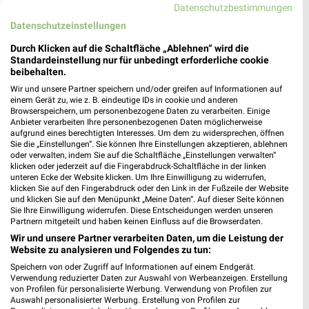
Datenschutzbestimmungen
Datenschutzeinstellungen
Durch Klicken auf die Schaltfläche „Ablehnen“ wird die
Lidl Prospekt für Markneukirchen ab Mo.
Standardeinstellung nur für unbedingt erforderliche cookie
beibehalten.
den 03.08.
Wir und unsere Partner speichern und/oder greifen auf Informationen auf
Gültig von 03. Aug. bis 08. Aug.
einem Gerät zu, wie z. B. eindeutige IDs in cookie und anderen
Browserspeichern, um personenbezogene Daten zu verarbeiten. Einige
Anbieter verarbeiten Ihre personenbezogenen Daten möglicherweise
📅
Kalendereintrag erstellen
aufgrund eines berechtigten Interesses. Um dem zu widersprechen, öffnen
Sie die „Einstellungen“. Sie können Ihre Einstellungen akzeptieren, ablehnen
oder verwalten, indem Sie auf die Schaltfläche „Einstellungen verwalten“
klicken oder jederzeit auf die Fingerabdruck-Schaltfläche in der linken
unteren Ecke der Website klicken. Um Ihre Einwilligung zu widerrufen,
PROSPEKT BLÄTTERN
klicken Sie auf den Fingerabdruck oder den Link in der Fußzeile der Website
und klicken Sie auf den Menüpunkt „Meine Daten“. Auf dieser Seite können
Sie Ihre Einwilligung widerrufen. Diese Entscheidungen werden unseren
Partnern mitgeteilt und haben keinen Einfluss auf die Browserdaten.
Wir und unsere Partner verarbeiten Daten, um die Leistung der
ANGEBOTE AB FREITAG
BLUMEN
HANDY & SMARTPHONE
FAHRRAD
Website zu analysieren und Folgendes zu tun:
Speichern von oder Zugriff auf Informationen auf einem Endgerät.
Verwendung reduzierter Daten zur Auswahl von Werbeanzeigen. Erstellung
von Profilen für personalisierte Werbung. Verwendung von Profilen zur
Auswahl personalisierter Werbung. Erstellung von Profilen zur