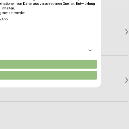
binationen von Daten aus verschiedenen Quellen. Entwicklung
 Inhalten.
gesendet werden.
e/App.
❯
n
❯