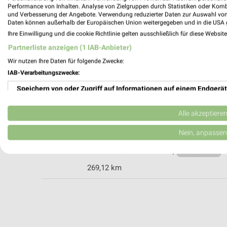
Performance von Inhalten. Analyse von Zielgruppen durch Statistiken oder Kom
und Verbesserung der Angebote. Verwendung reduzierter Daten zur Auswahl von
Daten können außerhalb der Europäischen Union weitergegeben und in die USA 
JYSK Oelsnitz
Ihre Einwilligung und die cookie Richtlinie gelten ausschließlich für diese Websit
Plauensche Straße 23a
Partnerliste anzeigen (1 IAB-Anbieter)
08606 Oelsnitz
Wir nutzen Ihre Daten für folgende Zwecke:
Heute 10:00 - 18:30 Uhr |
Geschlossen
IAB-Verarbeitungszwecke:
248,47 km • Angebote: 2 Prospekte
Speichern von oder Zugriff auf Informationen auf einem Endgerät
Verwendung reduzierter Daten zur Auswahl von Werbeanzeigen
HOMA Wohnwelt Hof
Alle akzeptiere
An der Moschenmühle 34
Erstellung von Profilen für personalisierte Werbung
Nein, anpassen
95032 Hof
Heute 10:00 - 18:30 Uhr |
Verwendung von Profilen zur Auswahl personalisierter Werbung
Geschlossen
269,12 km
Erstellung von Profilen zur Personalisierung von Inhalten
Verwendung von Profilen zur Auswahl personalisierter Inhalte
Messung der Werbeleistung