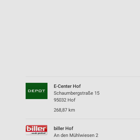
Messung der Performance von Inhalten
Analyse von Zielgruppen durch Statistiken oder Kombinationen 
Quellen
Entwicklung und Verbesserung der Angebote
Verwendung reduzierter Daten zur Auswahl von Inhalten
IAB-Besonderheiten:
Verwendung genauer Standortdaten
Geräte anhand von aktiv angeforderten Informationen identifizie
E-Center Hof
Nicht-IAB-Verarbeitungszwecke:
Schaumbergstraße 15
95032 Hof
Notwendig
268,87 km
Performance
Funktional
biller Hof
An den Mühlwiesen 2
Werbung