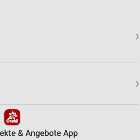
❯
❯
pekte & Angebote App