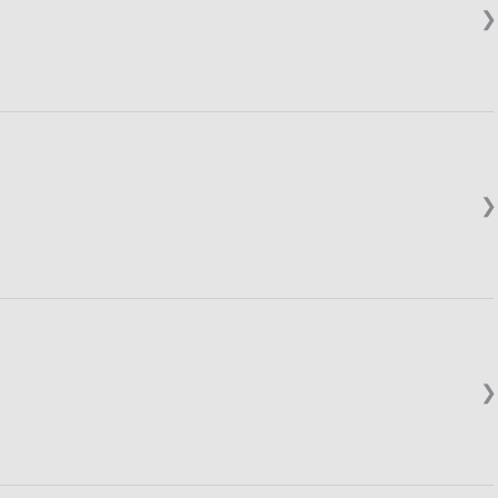
❯
❯
❯