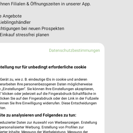
nen Filialen & Öffnungszeiten in unserer App.
e Angebote
ieblingshändler
htigungen bei neuen Prospekten
 Einkauf stressfrei planen
 App jetzt laden oder QR-Code scannen.
Datenschutzbestimmungen
tellung nur für unbedingt erforderliche cookie
erät zu, wie z. B. eindeutige IDs in cookie und anderen
verarbeiten Ihre personenbezogenen Daten möglicherweise
„Einstellungen“. Sie können Ihre Einstellungen akzeptieren,
 klicken oder jederzeit auf die Fingerabdruck-Schaltfläche in
klicken Sie auf den Fingerabdruck oder den Link in der Fußzeile
önnen Sie Ihre Einwilligung widerrufen. Diese Entscheidungen
ten.
ite zu analysieren und Folgendes zu tun:
reduzierter Daten zur Auswahl von Werbeanzeigen. Erstellung
ersonalisierter Werbung. Erstellung von Profilen zur
ierter Inhalte. Messung der Werbeleistung. Messung der