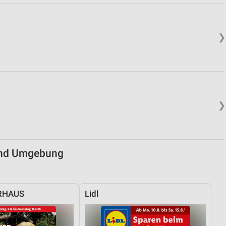
von Daten aus verschiedenen
❯
❯
ren
 und Umgebung
RHAUS
Lidl