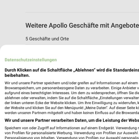
Weitere Apollo Geschäfte mit Angebot
5 Geschäfte und Orte
Apollo Angebote in Neustadt a.d. Weinst
Datenschutzeinstellungen
Neustadt a.d. Weinstraße, Deutschland
Durch Klicken auf die Schaltfläche „Ablehnen“ wird die Standardeins
beibehalten.
509,95 km
Wir und unsere Partner speichern und/oder greifen auf Informationen auf einem G
Browserspeichern, um personenbezogene Daten zu verarbeiten. Einige Anbieter 
aufgrund eines berechtigten Interesses. Um dem zu widersprechen, öffnen Sie die 
Apollo Angebote in Frankenthal
ablehnen oder verwalten, indem Sie auf die Schaltfläche „Einstellungen verwalten“
Frankenthal, Deutschland
der linken unteren Ecke der Website klicken. Um Ihre Einwilligung zu widerrufen, 
der Website und klicken Sie auf den Menüpunkt „Meine Daten“. Auf dieser Seite k
werden unseren Partnern mitgeteilt und haben keinen Einfluss auf die Browserda
483,69 km
Wir und unsere Partner verarbeiten Daten, um die Leistung der Webs
Speichern von oder Zugriff auf Informationen auf einem Endgerät. Verwendung 
von Profilen für personalisierte Werbung. Verwendung von Profilen zur Auswahl p
Apollo Angebote in Ludwigshafen
Personalisierung von Inhalten. Verwendung von Profilen zur Auswahl personalis