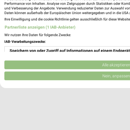
Performance von Inhalten. Analyse von Zielgruppen durch Statistiken oder Kom
Ludwigshafen, Deutschland
und Verbesserung der Angebote. Verwendung reduzierter Daten zur Auswahl von
Daten können außerhalb der Europäischen Union weitergegeben und in die USA 
Ihre Einwilligung und die cookie Richtlinie gelten ausschließlich für diese Websit
483,93 km
Partnerliste anzeigen (1 IAB-Anbieter)
Wir nutzen Ihre Daten für folgende Zwecke:
IAB-Verarbeitungszwecke:
Speichern von oder Zugriff auf Informationen auf einem Endgerät
Verwendung reduzierter Daten zur Auswahl von Werbeanzeigen
Alle akzeptiere
Erstellung von Profilen für personalisierte Werbung
Nein, anpassen
Verwendung von Profilen zur Auswahl personalisierter Werbung
Erstellung von Profilen zur Personalisierung von Inhalten
Verwendung von Profilen zur Auswahl personalisierter Inhalte
Messung der Werbeleistung