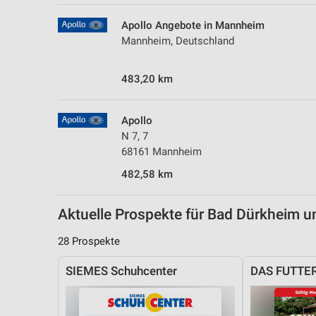
Messung der Performance von Inhalten
Apollo Angebote in Mannheim
Analyse von Zielgruppen durch Statistiken oder Kombinationen 
Mannheim, Deutschland
Quellen
483,20 km
Entwicklung und Verbesserung der Angebote
Verwendung reduzierter Daten zur Auswahl von Inhalten
Apollo
IAB-Besonderheiten:
N 7, 7
68161 Mannheim
Verwendung genauer Standortdaten
482,58 km
Geräte anhand von aktiv angeforderten Informationen identifizie
Nicht-IAB-Verarbeitungszwecke:
Aktuelle Prospekte für Bad Dürkheim
Notwendig
28 Prospekte
Performance
SIEMES Schuhcenter
DAS FUTTE
Funktional
Werbung