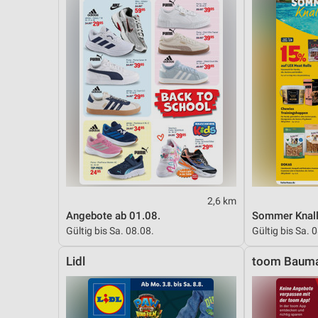
2,6 km
Angebote ab 01.08.
Sommer Knall
Gültig bis Sa. 08.08.
Gültig bis Sa. 
Lidl
toom Bauma