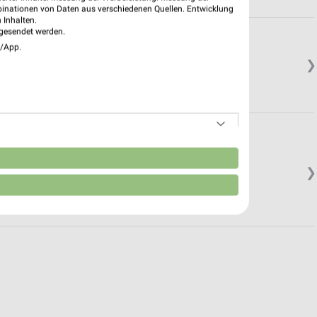
binationen von Daten aus verschiedenen Quellen. Entwicklung
 Inhalten.
gesendet werden.
e/App.
❯
raße
n
❯