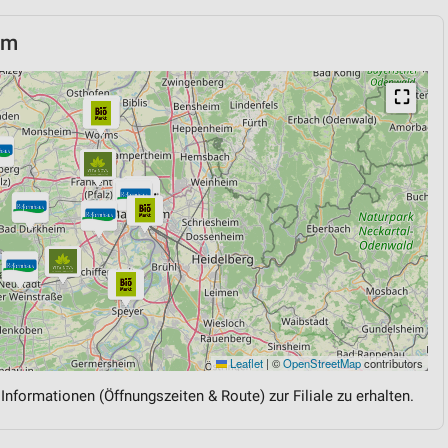
im
⛶
Leaflet
|
©
OpenStreetMap
contributors
 Informationen (Öffnungszeiten & Route) zur Filiale zu erhalten.