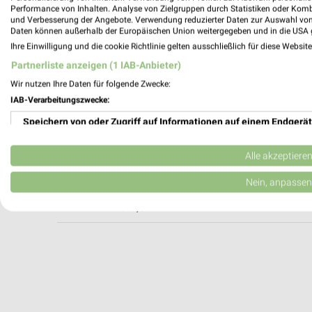
Performance von Inhalten. Analyse von Zielgruppen durch Statistiken oder Kom
und Verbesserung der Angebote. Verwendung reduzierter Daten zur Auswahl von
Daten können außerhalb der Europäischen Union weitergegeben und in die USA 
Reformhaus Tamme Neustadt
Ihre Einwilligung und die cookie Richtlinie gelten ausschließlich für diese Websit
Hauptstr. 84
Partnerliste anzeigen (1 IAB-Anbieter)
67433 Neustadt
Wir nutzen Ihre Daten für folgende Zwecke:
509,88 km • Angebote: 1 Prospekt
IAB-Verarbeitungszwecke:
Speichern von oder Zugriff auf Informationen auf einem Endgerät
Taiga Naturkost Neustadt an der Weinst
Talstraße 227
Verwendung reduzierter Daten zur Auswahl von Werbeanzeigen
Alle akzeptiere
67434 Neustadt an der Weinstraße
Erstellung von Profilen für personalisierte Werbung
Nein, anpassen
Heute 10:00 - 15:00 Uhr |
Geschlossen
511,02 km
Verwendung von Profilen zur Auswahl personalisierter Werbung
Erstellung von Profilen zur Personalisierung von Inhalten
Verwendung von Profilen zur Auswahl personalisierter Inhalte
Messung der Werbeleistung