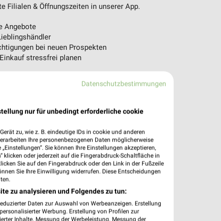
 Filialen & Öffnungszeiten in unserer App.
e Angebote
ieblingshändler
htigungen bei neuen Prospekten
 Einkauf stressfrei planen
 App jetzt laden oder QR-Code scannen.
Datenschutzbestimmungen
tellung nur für unbedingt erforderliche cookie
erät zu, wie z. B. eindeutige IDs in cookie und anderen
verarbeiten Ihre personenbezogenen Daten möglicherweise
„Einstellungen“. Sie können Ihre Einstellungen akzeptieren,
 klicken oder jederzeit auf die Fingerabdruck-Schaltfläche in
klicken Sie auf den Fingerabdruck oder den Link in der Fußzeile
önnen Sie Ihre Einwilligung widerrufen. Diese Entscheidungen
ten.
ite zu analysieren und Folgendes zu tun:
reduzierter Daten zur Auswahl von Werbeanzeigen. Erstellung
ersonalisierter Werbung. Erstellung von Profilen zur
ierter Inhalte. Messung der Werbeleistung. Messung der