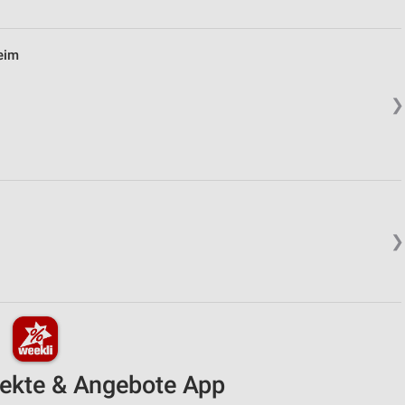
eim
❯
❯
pekte & Angebote App