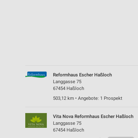
Messung der Performance von Inhalten
Analyse von Zielgruppen durch Statistiken oder Kombinationen 
Quellen
Entwicklung und Verbesserung der Angebote
Verwendung reduzierter Daten zur Auswahl von Inhalten
IAB-Besonderheiten:
Verwendung genauer Standortdaten
Reformhaus Escher Haßloch
Geräte anhand von aktiv angeforderten Informationen identifizie
Langgasse 75
67454 Haßloch
Nicht-IAB-Verarbeitungszwecke:
503,12 km • Angebote: 1 Prospekt
Notwendig
Performance
Vita Nova Reformhaus Escher Haßloch
Langgasse 75
Funktional
67454 Haßloch
Werbung