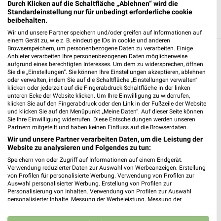
Durch Klicken auf die Schaltfläche „Ablehnen“ wird die
Standardeinstellung nur für unbedingt erforderliche cookie
beibehalten.
Wir und unsere Partner speichern und/oder greifen auf Informationen auf
einem Gerät zu, wie z. B. eindeutige IDs in cookie und anderen
Browserspeichern, um personenbezogene Daten zu verarbeiten. Einige
Anbieter verarbeiten Ihre personenbezogenen Daten möglicherweise
Weitere Kik Geschäfte mit Angeboten in und
aufgrund eines berechtigten Interesses. Um dem zu widersprechen, öffnen
um Bad Dürkheim
Sie die „Einstellungen“. Sie können Ihre Einstellungen akzeptieren, ablehnen
oder verwalten, indem Sie auf die Schaltfläche „Einstellungen verwalten“
klicken oder jederzeit auf die Fingerabdruck-Schaltfläche in der linken
5 Geschäfte und Orte
unteren Ecke der Website klicken. Um Ihre Einwilligung zu widerrufen,
klicken Sie auf den Fingerabdruck oder den Link in der Fußzeile der Website
und klicken Sie auf den Menüpunkt „Meine Daten“. Auf dieser Seite können
Kik Angebote in Maxdorf
Sie Ihre Einwilligung widerrufen. Diese Entscheidungen werden unseren
Maxdorf, Deutschland
Partnern mitgeteilt und haben keinen Einfluss auf die Browserdaten.
❯
Wir und unsere Partner verarbeiten Daten, um die Leistung der
Website zu analysieren und Folgendes zu tun:
491,72 km
Speichern von oder Zugriff auf Informationen auf einem Endgerät.
Verwendung reduzierter Daten zur Auswahl von Werbeanzeigen. Erstellung
von Profilen für personalisierte Werbung. Verwendung von Profilen zur
Kik Angebote in Dannstadt-Schauernheim
Auswahl personalisierter Werbung. Erstellung von Profilen zur
Personalisierung von Inhalten. Verwendung von Profilen zur Auswahl
Dannstadt-Schauernheim, Deutschland
personalisierter Inhalte. Messung der Werbeleistung. Messung der
❯
Performance von Inhalten. Analyse von Zielgruppen durch Statistiken oder
Kombinationen von Daten aus verschiedenen Quellen. Entwicklung und
494,42 km