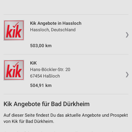
Verwendung von Profilen zur Auswahl
personalisierter Inhalte
Kik Angebote in Hassloch
Messung der Werbeleistung
Hassloch, Deutschland
❯
Messung der Performance von Inhalten
503,00 km
Analyse von Zielgruppen durch Statistiken oder
Kombinationen von Daten aus verschiedenen
Quellen
KiK
Hans-Böckler-Str. 20
❯
Entwicklung und Verbesserung der Angebote
67454 Haßloch
504,91 km
Verwendung reduzierter Daten zur Auswahl von
Inhalten
IAB-Besonderheiten:
Kik Angebote für Bad Dürkheim
Verwendung genauer Standortdaten
Auf dieser Seite findest Du das aktuelle Angebote und Prospekt
von Kik für Bad Dürkheim.
Geräte anhand von aktiv angeforderten
Informationen identifizieren