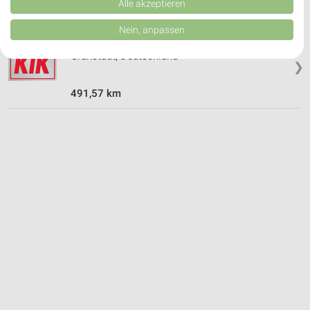
Verbesserung der Angebote. Verwendung reduzierter Daten zur Auswahl
Alle akzeptieren
von Inhalten.
Daten können außerhalb der Europäischen Union weitergegeben und in die
Nein, anpassen
USA gesendet werden.
Kik Angebote in Grünstadt
Ihre Einwilligung und die cookie Richtlinie gelten ausschließlich für diese
Grünstadt, Deutschland
Website/App.
❯
Partnerliste anzeigen (1 IAB-Anbieter)
491,57 km
Wir nutzen Ihre Daten für folgende Zwecke:
IAB-Verarbeitungszwecke:
Speichern von oder Zugriff auf Informationen
auf einem Endgerät
Verwendung reduzierter Daten zur Auswahl von
Werbeanzeigen
Erstellung von Profilen für personalisierte
Werbung
Verwendung von Profilen zur Auswahl
personalisierter Werbung
Erstellung von Profilen zur Personalisierung
von Inhalten