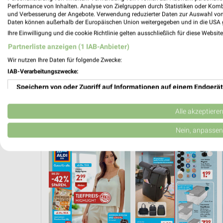
Performance von Inhalten. Analyse von Zielgruppen durch Statistiken oder Kom
und Verbesserung der Angebote. Verwendung reduzierter Daten zur Auswahl von
Daten können außerhalb der Europäischen Union weitergegeben und in die USA 
Ihre Einwilligung und die cookie Richtlinie gelten ausschließlich für diese Websit
Partnerliste anzeigen (1 IAB-Anbieter)
Wir nutzen Ihre Daten für folgende Zwecke:
IAB-Verarbeitungszwecke:
Speichern von oder Zugriff auf Informationen auf einem Endgerät
Verwendung reduzierter Daten zur Auswahl von Werbeanzeigen
Alle akzeptiere
 AB FREITAG
ANGEBOTE AB DONNERSTAG
ANGEBOTE AB MONTAG
Erstellung von Profilen für personalisierte Werbung
Nein, anpassen
Verwendung von Profilen zur Auswahl personalisierter Werbung
Erstellung von Profilen zur Personalisierung von Inhalten
Verwendung von Profilen zur Auswahl personalisierter Inhalte
Messung der Werbeleistung