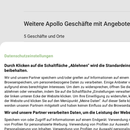
Weitere Apollo Geschäfte mit Angebote
5 Geschäfte und Orte
Apollo Angebote in Bad Dürkheim
Datenschutzeinstellungen
Bad Dürkheim, Deutschland
Durch Klicken auf die Schaltfläche „Ablehnen“ wird die Standardeins
beibehalten.
499,76 km
Wir und unsere Partner speichern und/oder greifen auf Informationen auf einem G
Browserspeichern, um personenbezogene Daten zu verarbeiten. Einige Anbieter 
aufgrund eines berechtigten Interesses. Um dem zu widersprechen, öffnen Sie die 
Apollo Angebote in Landau
ablehnen oder verwalten, indem Sie auf die Schaltfläche „Einstellungen verwalten“
Landau, Deutschland
der linken unteren Ecke der Website klicken. Um Ihre Einwilligung zu widerrufen, 
der Website und klicken Sie auf den Menüpunkt „Meine Daten“. Auf dieser Seite k
werden unseren Partnern mitgeteilt und haben keinen Einfluss auf die Browserda
523,55 km
Wir und unsere Partner verarbeiten Daten, um die Leistung der Webs
Speichern von oder Zugriff auf Informationen auf einem Endgerät. Verwendung 
von Profilen für personalisierte Werbung. Verwendung von Profilen zur Auswahl p
Apollo Angebote in Speyer
Personalisierung von Inhalten. Verwendung von Profilen zur Auswahl personalis