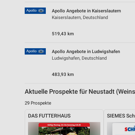
Messung der Performance von Inhalten
Apollo Angebote in Kaiserslautern
Analyse von Zielgruppen durch Statistiken oder Kombinationen 
Kaiserslautern, Deutschland
Quellen
519,43 km
Entwicklung und Verbesserung der Angebote
Verwendung reduzierter Daten zur Auswahl von Inhalten
Apollo Angebote in Ludwigshafen
IAB-Besonderheiten:
Ludwigshafen, Deutschland
Verwendung genauer Standortdaten
483,93 km
Geräte anhand von aktiv angeforderten Informationen identifizie
Nicht-IAB-Verarbeitungszwecke:
Aktuelle Prospekte für Neustadt (Wei
Notwendig
29 Prospekte
Performance
DAS FUTTERHAUS
SIEMES Sch
Funktional
Werbung