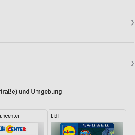
von Daten aus verschiedenen
❯
❯
ren
nstraße) und Umgebung
uhcenter
Lidl