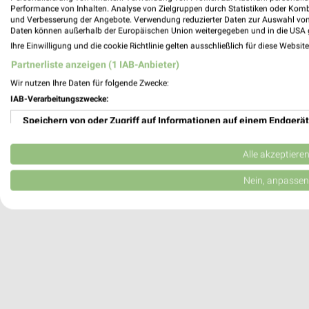
Performance von Inhalten. Analyse von Zielgruppen durch Statistiken oder Kom
Speyer, Deutschland
und Verbesserung der Angebote. Verwendung reduzierter Daten zur Auswahl von
Daten können außerhalb der Europäischen Union weitergegeben und in die USA 
Ihre Einwilligung und die cookie Richtlinie gelten ausschließlich für diese Websit
497,92 km
Partnerliste anzeigen (1 IAB-Anbieter)
Wir nutzen Ihre Daten für folgende Zwecke:
IAB-Verarbeitungszwecke:
Speichern von oder Zugriff auf Informationen auf einem Endgerät
Verwendung reduzierter Daten zur Auswahl von Werbeanzeigen
Alle akzeptiere
Erstellung von Profilen für personalisierte Werbung
Nein, anpassen
Verwendung von Profilen zur Auswahl personalisierter Werbung
Erstellung von Profilen zur Personalisierung von Inhalten
Verwendung von Profilen zur Auswahl personalisierter Inhalte
Messung der Werbeleistung