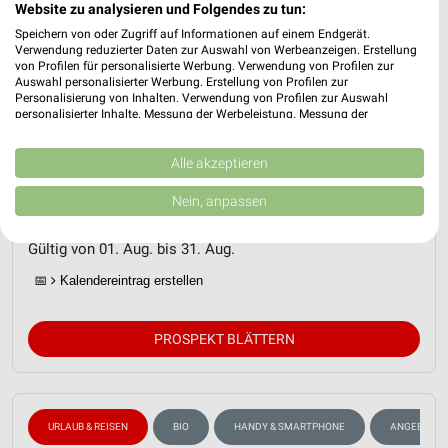
Website zu analysieren und Folgendes zu tun:
Speichern von oder Zugriff auf Informationen auf einem Endgerät.
Verwendung reduzierter Daten zur Auswahl von Werbeanzeigen. Erstellung
von Profilen für personalisierte Werbung. Verwendung von Profilen zur
Auswahl personalisierter Werbung. Erstellung von Profilen zur
Personalisierung von Inhalten. Verwendung von Profilen zur Auswahl
personalisierter Inhalte. Messung der Werbeleistung. Messung der
Performance von Inhalten. Analyse von Zielgruppen durch Statistiken oder
Kombinationen von Daten aus verschiedenen Quellen. Entwicklung und
ALDI SÜD Prospekt für Dannstadt-
Verbesserung der Angebote. Verwendung reduzierter Daten zur Auswahl
Alle akzeptieren
von Inhalten.
Schauernheim ab Sa. den 01.08.
Daten können außerhalb der Europäischen Union weitergegeben und in die
Nein, anpassen
USA gesendet werden.
Reisemagazin August 2026
Ihre Einwilligung und die cookie Richtlinie gelten ausschließlich für diese
Website/App.
Gültig von 01. Aug. bis 31. Aug.
Partnerliste anzeigen (1 IAB-Anbieter)
📅
Kalendereintrag erstellen
Wir nutzen Ihre Daten für folgende Zwecke:
IAB-Verarbeitungszwecke:
PROSPEKT BLÄTTERN
Speichern von oder Zugriff auf Informationen
auf einem Endgerät
Verwendung reduzierter Daten zur Auswahl von
URLAUB & REISEN
BIO
HANDY & SMARTPHONE
ANGEBOTE 
Werbeanzeigen