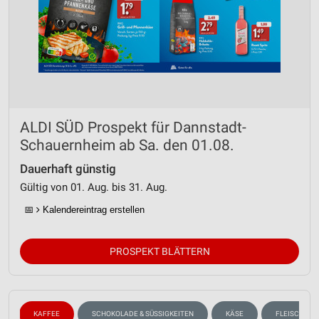
ALDI SÜD Prospekt für Dannstadt-
Schauernheim ab Sa. den 01.08.
Dauerhaft günstig
Gültig von 01. Aug. bis 31. Aug.
📅
Kalendereintrag erstellen
PROSPEKT BLÄTTERN
N
KAFFEE
SCHOKOLADE & SÜSSIGKEITEN
KÄSE
FLEISCH & W