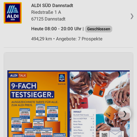
Verwendung reduzierter Daten zur Auswahl von
ALDI SÜD Dannstadt
Inhalten
Riedstraße 1 A
❯
IAB-Besonderheiten:
67125 Dannstadt
Verwendung genauer Standortdaten
Heute 08:00 - 20:00 Uhr |
Geschlossen
494,29 km • Angebote: 7 Prospekte
Geräte anhand von aktiv angeforderten
Informationen identifizieren
Nicht-IAB-Verarbeitungszwecke:
Notwendig
Performance
Funktional
Werbung
❯