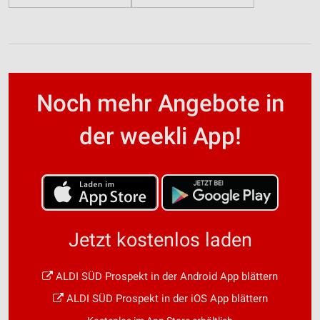
Noch mehr Angebote in
der weekli App!
Jetzt kostenlos laden
ALDI SÜD Prospekt in der Android App blättern
ALDI SÜD Prospekt in der iOS App blättern