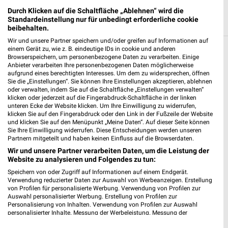
Durch Klicken auf die Schaltfläche „Ablehnen“ wird die
Standardeinstellung nur für unbedingt erforderliche cookie
beibehalten.
Wir und unsere Partner speichern und/oder greifen auf Informationen auf
einem Gerät zu, wie z. B. eindeutige IDs in cookie und anderen
Weitere diska Geschäfte mit Angeboten in
Browserspeichern, um personenbezogene Daten zu verarbeiten. Einige
Anbieter verarbeiten Ihre personenbezogenen Daten möglicherweise
und um Bad Colberg-Heldburg
aufgrund eines berechtigten Interesses. Um dem zu widersprechen, öffnen
Sie die „Einstellungen“. Sie können Ihre Einstellungen akzeptieren, ablehnen
oder verwalten, indem Sie auf die Schaltfläche „Einstellungen verwalten“
2 Geschäfte und Orte
klicken oder jederzeit auf die Fingerabdruck-Schaltfläche in der linken
unteren Ecke der Website klicken. Um Ihre Einwilligung zu widerrufen,
klicken Sie auf den Fingerabdruck oder den Link in der Fußzeile der Website
diska Angebote in Ahorn
und klicken Sie auf den Menüpunkt „Meine Daten“. Auf dieser Seite können
Ahorn, Deutschland
Sie Ihre Einwilligung widerrufen. Diese Entscheidungen werden unseren
❯
Partnern mitgeteilt und haben keinen Einfluss auf die Browserdaten.
Wir und unsere Partner verarbeiten Daten, um die Leistung der
307,19 km
Website zu analysieren und Folgendes zu tun:
Speichern von oder Zugriff auf Informationen auf einem Endgerät.
Verwendung reduzierter Daten zur Auswahl von Werbeanzeigen. Erstellung
diska Angebote in Sonneberg
von Profilen für personalisierte Werbung. Verwendung von Profilen zur
Sonneberg, Deutschland
Auswahl personalisierter Werbung. Erstellung von Profilen zur
❯
Personalisierung von Inhalten. Verwendung von Profilen zur Auswahl
personalisierter Inhalte. Messung der Werbeleistung. Messung der
Performance von Inhalten. Analyse von Zielgruppen durch Statistiken oder
286,76 km