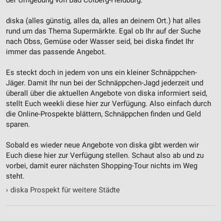
von Inhalten
diska (alles günstig, alles da, alles an deinem Ort.) hat alles
Verwendung von Profilen zur Auswahl
rund um das Thema Supermärkte. Egal ob Ihr auf der Suche
personalisierter Inhalte
nach Obss, Gemüse oder Wasser seid, bei diska findet Ihr
immer das passende Angebot.
Messung der Werbeleistung
Es steckt doch in jedem von uns ein kleiner Schnäppchen-
Messung der Performance von Inhalten
Jäger. Damit Ihr nun bei der Schnäppchen-Jagd jederzeit und
überall über die aktuellen Angebote von diska informiert seid,
Analyse von Zielgruppen durch Statistiken oder
stellt Euch weekli diese hier zur Verfügung. Also einfach durch
Kombinationen von Daten aus verschiedenen
Quellen
die Online-Prospekte blättern, Schnäppchen finden und Geld
sparen.
Entwicklung und Verbesserung der Angebote
Sobald es wieder neue Angebote von diska gibt werden wir
Verwendung reduzierter Daten zur Auswahl von
Euch diese hier zur Verfügung stellen. Schaut also ab und zu
Inhalten
vorbei, damit eurer nächsten Shopping-Tour nichts im Weg
steht.
IAB-Besonderheiten:
›
diska Prospekt für weitere Städte
Verwendung genauer Standortdaten
Geräte anhand von aktiv angeforderten