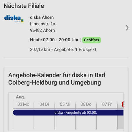
Nächste Filiale
diska Ahorn
Lindenstr. 1a
❯
96482 Ahorn
Heute 07:00 - 20:00 Uhr |
Geöffnet
307,19 km • Angebote: 1 Prospekt
Angebote-Kalender für diska in Bad
Colberg-Heldburg und Umgebung
Aug.
03
Mo
04
Di
05
Mi
06
Do
07
Fr
08
S
diska - Angebote ab 03.08.