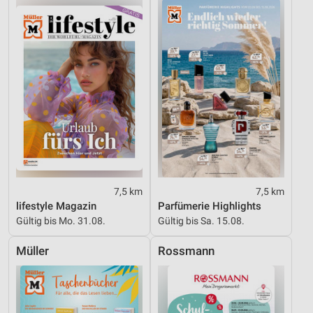
Geräte anhand von aktiv angeforderten
Informationen identifizieren
Nicht-IAB-Verarbeitungszwecke:
Notwendig
Performance
Funktional
Werbung
7,5 km
7,5 km
lifestyle Magazin
Parfümerie Highlights
Gültig bis Mo. 31.08.
Gültig bis Sa. 15.08.
Müller
Rossmann