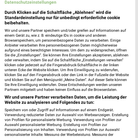
Datenschutzeinstellungen
dm Ehingen (Donau)
Durch Klicken auf die Schaltfläche „Ablehnen“ wird die
Pfisterstraße 65
Standardeinstellung nur für unbedingt erforderliche cookie
89584 Ehingen (Donau)
beibehalten.
❯
Wir und unsere Partner speichern und/oder greifen auf Informationen auf
Heute 08:00 - 20:00 Uhr |
Geöffnet
einem Gerät zu, wie z. B. eindeutige IDs in cookie und anderen
Browserspeichern, um personenbezogene Daten zu verarbeiten. Einige
538,62 km
Anbieter verarbeiten Ihre personenbezogenen Daten möglicherweise
aufgrund eines berechtigten Interesses. Um dem zu widersprechen, öffnen
Sie die „Einstellungen“. Sie können Ihre Einstellungen akzeptieren, ablehnen
Müller Ehingen
oder verwalten, indem Sie auf die Schaltfläche „Einstellungen verwalten“
klicken oder jederzeit auf die Fingerabdruck-Schaltfläche in der linken
Marktstr. 1-3
unteren Ecke der Website klicken. Um Ihre Einwilligung zu widerrufen,
89584 Ehingen
klicken Sie auf den Fingerabdruck oder den Link in der Fußzeile der Website
❯
und klicken Sie auf den Menüpunkt „Meine Daten“. Auf dieser Seite können
Heute 08:30 - 19:00 Uhr |
Geöffnet
Sie Ihre Einwilligung widerrufen. Diese Entscheidungen werden unseren
Partnern mitgeteilt und haben keinen Einfluss auf die Browserdaten.
538,33 km • Angebote: 3 Prospekte
Wir und unsere Partner verarbeiten Daten, um die Leistung der
Website zu analysieren und Folgendes zu tun:
Speichern von oder Zugriff auf Informationen auf einem Endgerät.
Rossmann Ehingen
Verwendung reduzierter Daten zur Auswahl von Werbeanzeigen. Erstellung
Adolffstr. 46
von Profilen für personalisierte Werbung. Verwendung von Profilen zur
Auswahl personalisierter Werbung. Erstellung von Profilen zur
89584 Ehingen
❯
Personalisierung von Inhalten. Verwendung von Profilen zur Auswahl
personalisierter Inhalte. Messung der Werbeleistung. Messung der
Heute 08:00 - 20:00 Uhr |
Geöffnet