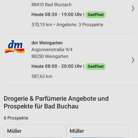
Erstellung von Profilen zur Personalisierung
88410 Bad Wurzach
❯
von Inhalten
Heute 08:30 - 19:00 Uhr |
Geöffnet
Verwendung von Profilen zur Auswahl
570,15 km • Angebote: 3 Prospekte
personalisierter Inhalte
Messung der Werbeleistung
dm Weingarten
Argonnenstraße 9/4
Messung der Performance von Inhalten
88250 Weingarten
❯
Analyse von Zielgruppen durch Statistiken oder
Heute 08:00 - 20:00 Uhr |
Geöffnet
Kombinationen von Daten aus verschiedenen
Quellen
587,63 km
Entwicklung und Verbesserung der Angebote
Drogerie & Parfümerie Angebote und
Verwendung reduzierter Daten zur Auswahl von
Prospekte für Bad Buchau
Inhalten
IAB-Besonderheiten:
6 Prospekte
Verwendung genauer Standortdaten
Müller
Müller