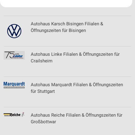
Gerlingen
Ihre Einwilligung und die cookie Richtlinie gelten ausschließlich für diese
Website/App.
Partnerliste anzeigen (1 IAB-Anbieter)
Autohaus Karsch Bisingen Filialen &
Wir nutzen Ihre Daten für folgende Zwecke:
Öffnungszeiten für Bisingen
IAB-Verarbeitungszwecke:
Speichern von oder Zugriff auf Informationen
auf einem Endgerät
Autohaus Linke Filialen & Öffnungszeiten für
Verwendung reduzierter Daten zur Auswahl von
Crailsheim
Werbeanzeigen
Erstellung von Profilen für personalisierte
Werbung
Autohaus Marquardt Filialen & Öffnungszeiten
für Stuttgart
Verwendung von Profilen zur Auswahl
personalisierter Werbung
Erstellung von Profilen zur Personalisierung
Autohaus Reiche Filialen & Öffnungszeiten für
von Inhalten
Großbottwar
Verwendung von Profilen zur Auswahl
personalisierter Inhalte