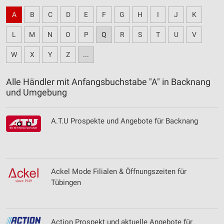
A
B
C
D
E
F
G
H
I
J
K
L
M
N
O
P
Q
R
S
T
U
V
W
X
Y
Z
...
Alle Händler mit Anfangsbuchstabe "A" in Backnang
und Umgebung
A.T.U Prospekte und Angebote für Backnang
Ackel Mode Filialen & Öffnungszeiten für
Tübingen
Action Prospekt und aktuelle Angebote für