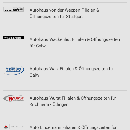
Autohaus von der Weppen Filialen &
Messung der Werbeleistung
Öffnungszeiten für Stuttgart
Messung der Performance von Inhalten
Analyse von Zielgruppen durch Statistiken oder
Kombinationen von Daten aus verschiedenen
Autohaus Wackenhut Filialen & Öffnungszeiten
Quellen
für Calw
Entwicklung und Verbesserung der Angebote
Verwendung reduzierter Daten zur Auswahl von
Autohaus Walz Filialen & Öffnungszeiten für
Inhalten
Calw
IAB-Besonderheiten:
Verwendung genauer Standortdaten
Autohaus Wurst Filialen & Öffnungszeiten für
Geräte anhand von aktiv angeforderten
Kirchheim - Ötlingen
Informationen identifizieren
Nicht-IAB-Verarbeitungszwecke:
Notwendig
Auto Lindemann Filialen & Öffnungszeiten für