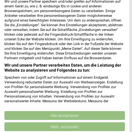
Wir und unsere Partner speichern und/oder greifen auf Informationen auf
Augustinum Filialen & Öffnungszeiten für
einem Gerät zu, wie z. B. eindeutige IDs in cookie und anderen
Browserspeichern, um personenbezogene Daten zu verarbeiten. Einige
Stuttgart
Anbieter verarbeiten Ihre personenbezogenen Daten möglicherweise
aufgrund eines berechtigten Interesses. Um dem zu widersprechen, öffnen
Sie die „Einstellungen“. Sie können Ihre Einstellungen akzeptieren, ablehnen
oder verwalten, indem Sie auf die Schaltfläche „Einstellungen verwalten“
klicken oder jederzeit auf die Fingerabdruck-Schaltfläche in der linken
Auping Katalog und Prospekte für Stuttgart
unteren Ecke der Website klicken. Um Ihre Einwilligung zu widerrufen,
klicken Sie auf den Fingerabdruck oder den Link in der Fußzeile der Website
und klicken Sie auf den Menüpunkt „Meine Daten“. Auf dieser Seite können
Sie Ihre Einwilligung widerrufen. Diese Entscheidungen werden unseren
Partnern mitgeteilt und haben keinen Einfluss auf die Browserdaten.
Wir und unsere Partner verarbeiten Daten, um die Leistung der
Autohaus Braun Filialen & Öffnungszeiten für
Website zu analysieren und Folgendes zu tun:
Wildberg
Speichern von oder Zugriff auf Informationen auf einem Endgerät.
Verwendung reduzierter Daten zur Auswahl von Werbeanzeigen. Erstellung
von Profilen für personalisierte Werbung. Verwendung von Profilen zur
Auswahl personalisierter Werbung. Erstellung von Profilen zur
Autohaus Daub Filialen & Öffnungszeiten für
Personalisierung von Inhalten. Verwendung von Profilen zur Auswahl
personalisierter Inhalte. Messung der Werbeleistung. Messung der
Horb a.N.
Performance von Inhalten. Analyse von Zielgruppen durch Statistiken oder
Kombinationen von Daten aus verschiedenen Quellen. Entwicklung und
Verbesserung der Angebote. Verwendung reduzierter Daten zur Auswahl
Alle akzeptieren
von Inhalten.
Daten können außerhalb der Europäischen Union weitergegeben und in die
Autohaus Jutz Filialen & Öffnungszeiten für
Nein, anpassen
USA gesendet werden.