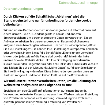
MEHR PROSPEKTE
Datenschutzbestimmungen
Datenschutzeinstellungen
Durch Klicken auf die Schaltfläche „Ablehnen“ wird die
weekli Magazin
Standardeinstellung nur für unbedingt erforderliche cookie
beibehalten.
Wir und unsere Partner speichern und/oder greifen auf Informationen auf
einem Gerät zu, wie z. B. eindeutige IDs in cookie und anderen
Browserspeichern, um personenbezogene Daten zu verarbeiten. Einige
Anbieter verarbeiten Ihre personenbezogenen Daten möglicherweise
aufgrund eines berechtigten Interesses. Um dem zu widersprechen, öffnen
Sie die „Einstellungen“. Sie können Ihre Einstellungen akzeptieren, ablehnen
oder verwalten, indem Sie auf die Schaltfläche „Einstellungen verwalten“
klicken oder jederzeit auf die Fingerabdruck-Schaltfläche in der linken
unteren Ecke der Website klicken. Um Ihre Einwilligung zu widerrufen,
klicken Sie auf den Fingerabdruck oder den Link in der Fußzeile der Website
Erlebe mit Lidl und Andre Agassi die neuesten Silvercrest Küchengeräte
Mit Lidl Plus 3 für 2 - im laut DtGv besten Backshop
und klicken Sie auf den Menüpunkt „Meine Daten“. Auf dieser Seite können
17.04.2026
10.04.2026
Sie Ihre Einwilligung widerrufen. Diese Entscheidungen werden unseren
Partnern mitgeteilt und haben keinen Einfluss auf die Browserdaten.
Wir und unsere Partner verarbeiten Daten, um die Leistung der
Website zu analysieren und Folgendes zu tun:
Speichern von oder Zugriff auf Informationen auf einem Endgerät.
Verwendung reduzierter Daten zur Auswahl von Werbeanzeigen. Erstellung
von Profilen für personalisierte Werbung. Verwendung von Profilen zur
Auswahl personalisierter Werbung. Erstellung von Profilen zur