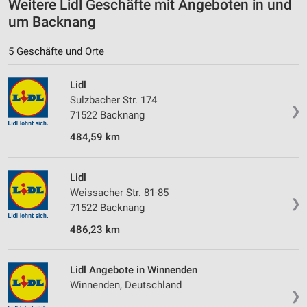
Weitere Lidl Geschäfte mit Angeboten in und
um Backnang
Geräte anhand von aktiv angeforderten
Informationen identifizieren
5 Geschäfte und Orte
Nicht-IAB-Verarbeitungszwecke:
Notwendig
Lidl
Sulzbacher Str. 174
Performance
❯
71522 Backnang
Funktional
484,59 km
Werbung
Lidl
Weissacher Str. 81-85
❯
71522 Backnang
486,23 km
Lidl Angebote in Winnenden
Winnenden, Deutschland
❯