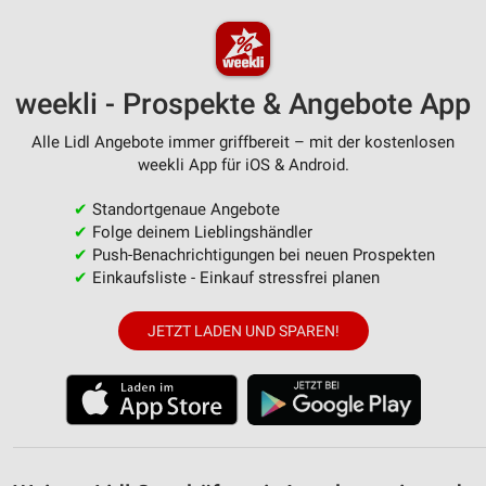
personalisierter Werbung
Erstellung von Profilen zur Personalisierung
von Inhalten
weekli - Prospekte & Angebote App
Verwendung von Profilen zur Auswahl
personalisierter Inhalte
Alle Lidl Angebote immer griffbereit – mit der kostenlosen
weekli App für iOS & Android.
Messung der Werbeleistung
✔
Standortgenaue Angebote
Messung der Performance von Inhalten
✔
Folge deinem Lieblingshändler
✔
Push-Benachrichtigungen bei neuen Prospekten
Analyse von Zielgruppen durch Statistiken oder
✔
Einkaufsliste - Einkauf stressfrei planen
Kombinationen von Daten aus verschiedenen
Quellen
JETZT LADEN UND SPAREN!
Entwicklung und Verbesserung der Angebote
Verwendung reduzierter Daten zur Auswahl von
Inhalten
IAB-Besonderheiten:
Verwendung genauer Standortdaten