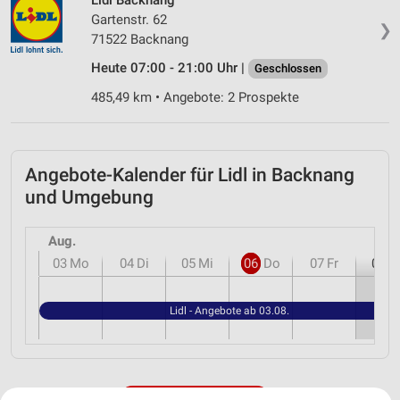
Gartenstr. 62
❯
71522 Backnang
Heute 07:00 - 21:00 Uhr |
Geschlossen
485,49 km • Angebote: 2 Prospekte
Angebote-Kalender für Lidl in Backnang
und Umgebung
Aug.
03
Mo
04
Di
05
Mi
06
Do
07
Fr
08
S
Lidl - Angebote ab 03.08.