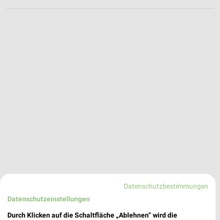
Datenschutzbestimmungen
Media@Home Angebote in Bietigheim-
Datenschutzeinstellungen
Bissingen
Bietigheim-Bissingen, Deutschland
❯
Durch Klicken auf die Schaltfläche „Ablehnen“ wird die