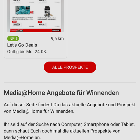
Verwendung von Profilen zur Auswahl
personalisierter Inhalte
Messung der Werbeleistung
Messung der Performance von Inhalten
9,6 km
Let's Go Deals
Analyse von Zielgruppen durch Statistiken oder
Gültig bis Mo. 24.08.
Kombinationen von Daten aus verschiedenen
Quellen
ALLE PROSPEKTE
Entwicklung und Verbesserung der Angebote
Verwendung reduzierter Daten zur Auswahl von
Media@Home Angebote für Winnenden
Inhalten
IAB-Besonderheiten:
Auf dieser Seite findest Du das aktuelle Angebote und Prospekt
von Media@Home für Winnenden.
Verwendung genauer Standortdaten
Ihr seid auf der Suche nach Computer, Smartphone oder Tablet,
Geräte anhand von aktiv angeforderten
Informationen identifizieren
dann schaut Euch doch mal die aktuellen Prospekte von
Media@Home an.