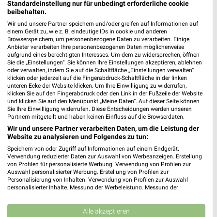
Standardeinstellung nur für unbedingt erforderliche cookie
beibehalten.
497,31 km
Wir und unsere Partner speichern und/oder greifen auf Informationen auf
einem Gerät zu, wie z. B. eindeutige IDs in cookie und anderen
Browserspeichern, um personenbezogene Daten zu verarbeiten. Einige
media@home Eberle
Anbieter verarbeiten Ihre personenbezogenen Daten möglicherweise
aufgrund eines berechtigten Interesses. Um dem zu widersprechen, öffnen
Hölderlinplatz 1
Sie die „Einstellungen“. Sie können Ihre Einstellungen akzeptieren, ablehnen
❯
70193 Stuttgart
oder verwalten, indem Sie auf die Schaltfläche „Einstellungen verwalten“
klicken oder jederzeit auf die Fingerabdruck-Schaltfläche in der linken
512,02 km
unteren Ecke der Website klicken. Um Ihre Einwilligung zu widerrufen,
klicken Sie auf den Fingerabdruck oder den Link in der Fußzeile der Website
und klicken Sie auf den Menüpunkt „Meine Daten“. Auf dieser Seite können
Sie Ihre Einwilligung widerrufen. Diese Entscheidungen werden unseren
Elektromärkte Angebote für Winnenden und
Partnern mitgeteilt und haben keinen Einfluss auf die Browserdaten.
Umgebung
Wir und unsere Partner verarbeiten Daten, um die Leistung der
Website zu analysieren und Folgendes zu tun:
3 Prospekte
Speichern von oder Zugriff auf Informationen auf einem Endgerät.
Verwendung reduzierter Daten zur Auswahl von Werbeanzeigen. Erstellung
ElectronicPartner
ElectronicPartner
von Profilen für personalisierte Werbung. Verwendung von Profilen zur
Auswahl personalisierter Werbung. Erstellung von Profilen zur
Personalisierung von Inhalten. Verwendung von Profilen zur Auswahl
personalisierter Inhalte. Messung der Werbeleistung. Messung der
Performance von Inhalten. Analyse von Zielgruppen durch Statistiken oder
Kombinationen von Daten aus verschiedenen Quellen. Entwicklung und
Verbesserung der Angebote. Verwendung reduzierter Daten zur Auswahl
Alle akzeptieren