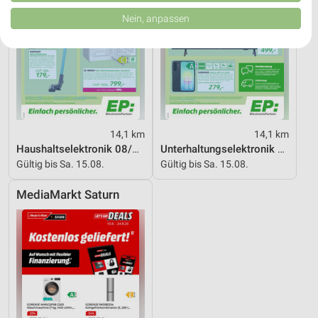
von Inhalten.
Daten können außerhalb der Europäischen Union weitergegeben und in die
Nein, anpassen
USA gesendet werden.
Ihre Einwilligung und die cookie Richtlinie gelten ausschließlich für diese
Website/App.
Partnerliste anzeigen (1 IAB-Anbieter)
Wir nutzen Ihre Daten für folgende Zwecke:
IAB-Verarbeitungszwecke:
Speichern von oder Zugriff auf Informationen
14,1 km
14,1 km
auf einem Endgerät
Haushaltselektronik 08/2026
Unterhaltungselektronik 08/2026
Gültig bis Sa. 15.08.
Gültig bis Sa. 15.08.
Verwendung reduzierter Daten zur Auswahl von
Werbeanzeigen
MediaMarkt Saturn
Erstellung von Profilen für personalisierte
Werbung
Verwendung von Profilen zur Auswahl
personalisierter Werbung
Erstellung von Profilen zur Personalisierung
von Inhalten