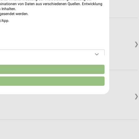
binationen von Daten aus verschiedenen Quellen. Entwicklung
 Inhalten.
gesendet werden.
e/App.
❯
n
❯