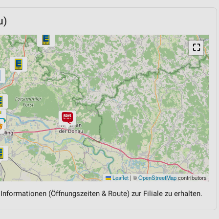
u)
⛶
Leaflet
|
©
OpenStreetMap
contributors
 Informationen (Öffnungszeiten & Route) zur Filiale zu erhalten.