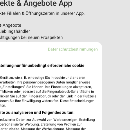
pekte & Angebote App
e Filialen & Öffnungszeiten in unserer App.
e Angebote
ieblingshändler
htigungen bei neuen Prospekten
 Einkauf stressfrei planen
Datenschutzbestimmungen
 App jetzt laden oder QR-Code scannen.
tellung nur für unbedingt erforderliche cookie
erät zu, wie z. B. eindeutige IDs in cookie und anderen
verarbeiten Ihre personenbezogenen Daten möglicherweise
„Einstellungen“. Sie können Ihre Einstellungen akzeptieren,
 klicken oder jederzeit auf die Fingerabdruck-Schaltfläche in
klicken Sie auf den Fingerabdruck oder den Link in der Fußzeile
önnen Sie Ihre Einwilligung widerrufen. Diese Entscheidungen
ten.
ite zu analysieren und Folgendes zu tun:
reduzierter Daten zur Auswahl von Werbeanzeigen. Erstellung
ersonalisierter Werbung. Erstellung von Profilen zur
ierter Inhalte. Messung der Werbeleistung. Messung der