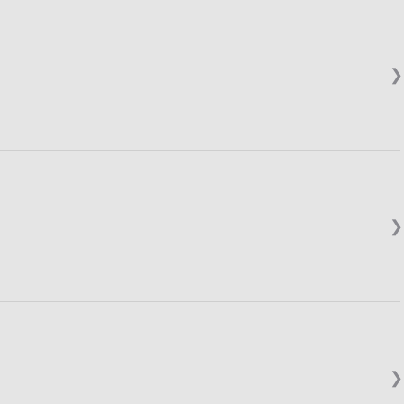
❯
❯
❯