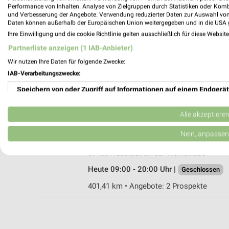
Performance von Inhalten. Analyse von Zielgruppen durch Statistiken oder Kom
und Verbesserung der Angebote. Verwendung reduzierter Daten zur Auswahl von
Daten können außerhalb der Europäischen Union weitergegeben und in die USA 
Ihre Einwilligung und die cookie Richtlinie gelten ausschließlich für diese Websit
EDEKA Lattus Barbing
Partnerliste anzeigen (1 IAB-Anbieter)
Bischof-Sailer-Straße 3-7
Wir nutzen Ihre Daten für folgende Zwecke:
93092 Barbing
IAB-Verarbeitungszwecke:
Heute 08:00 - 20:00 Uhr |
Geschlossen
Speichern von oder Zugriff auf Informationen auf einem Endgerät
400,44 km • Angebote: 1 Prospekt
Verwendung reduzierter Daten zur Auswahl von Werbeanzeigen
Alle akzeptiere
Mix Markt, Neustadt an der Weinstraße
Erstellung von Profilen für personalisierte Werbung
Nein, anpassen
Bayernplatz 7
Verwendung von Profilen zur Auswahl personalisierter Werbung
67433 Neustadt an der Weinstraße
Heute 09:00 - 20:00 Uhr |
Geschlossen
Erstellung von Profilen zur Personalisierung von Inhalten
401,41 km • Angebote: 2 Prospekte
Verwendung von Profilen zur Auswahl personalisierter Inhalte
Messung der Werbeleistung