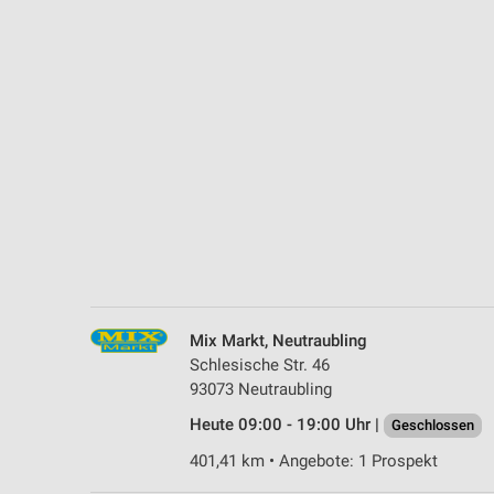
Messung der Performance von Inhalten
Analyse von Zielgruppen durch Statistiken oder Kombinationen 
Quellen
Entwicklung und Verbesserung der Angebote
Verwendung reduzierter Daten zur Auswahl von Inhalten
IAB-Besonderheiten:
Verwendung genauer Standortdaten
Geräte anhand von aktiv angeforderten Informationen identifizie
Nicht-IAB-Verarbeitungszwecke:
Mix Markt, Neutraubling
Notwendig
Schlesische Str. 46
93073 Neutraubling
Performance
Heute 09:00 - 19:00 Uhr |
Geschlossen
Funktional
401,41 km • Angebote: 1 Prospekt
Werbung