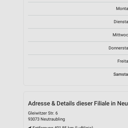
Mont
Dienst
Mittwo
Donnerst
Freit
Samst
Adresse & Details
dieser Filiale in Ne
Gleiwitzer Str. 6
93073 Neutraubling