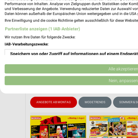
Performance von Inhalten. Analyse von Zielgruppen durch Statistiken oder Kom
📅
Kalende
und Verbesserung der Angebote. Verwendung reduzierter Daten zur Auswahl von
Daten können außerhalb der Europäischen Union weitergegeben und in die USA 
Ihre Einwilligung und die cookie Richtlinie gelten ausschließlich für diese Websit
❯
Partnerliste anzeigen (1 IAB-Anbieter)
PROSP
Wir nutzen Ihre Daten für folgende Zwecke:
IAB-Verarbeitungszwecke:
Speichern von oder Zugriff auf Informationen auf einem Endgerät
Verwendung reduzierter Daten zur Auswahl von Werbeanzeigen
Alle akzeptiere
Erstellung von Profilen für personalisierte Werbung
Nein, anpassen
Verwendung von Profilen zur Auswahl personalisierter Werbung
ANGEBOTE AB MONTAG
MODETRENDS
SOMMER & 
Erstellung von Profilen zur Personalisierung von Inhalten
Verwendung von Profilen zur Auswahl personalisierter Inhalte
Messung der Werbeleistung