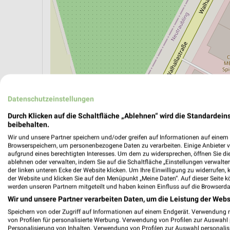
Datenschutzeinstellungen
ÖPNV ANZEIGEN
LADESÄULEN ANZEIGE
Durch Klicken auf die Schaltfläche „Ablehnen“ wird die Standardeins
beibehalten.
Wir und unsere Partner speichern und/oder greifen auf Informationen auf einem G
Aktuelle Angebote in dieser Filiale
Browserspeichern, um personenbezogene Daten zu verarbeiten. Einige Anbieter 
Anzahl Prospekte: 4
aufgrund eines berechtigten Interesses. Um dem zu widersprechen, öffnen Sie die 
ablehnen oder verwalten, indem Sie auf die Schaltfläche „Einstellungen verwalten“
Letztes Prospektupdate: vor 6 Tagen
der linken unteren Ecke der Website klicken. Um Ihre Einwilligung zu widerrufen, 
der Website und klicken Sie auf den Menüpunkt „Meine Daten“. Auf dieser Seite k
werden unseren Partnern mitgeteilt und haben keinen Einfluss auf die Browserda
NORMA 
Wir und unsere Partner verarbeiten Daten, um die Leistung der Webs
03.08.
Speichern von oder Zugriff auf Informationen auf einem Endgerät. Verwendung 
Gültig von
von Profilen für personalisierte Werbung. Verwendung von Profilen zur Auswahl p
Personalisierung von Inhalten. Verwendung von Profilen zur Auswahl personalis