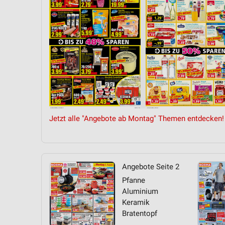
Messung der Performance von Inhalten
Analyse von Zielgruppen durch Statistiken oder Kombinationen 
Quellen
Entwicklung und Verbesserung der Angebote
Verwendung reduzierter Daten zur Auswahl von Inhalten
IAB-Besonderheiten:
Verwendung genauer Standortdaten
Jetzt alle "Angebote ab Montag" Themen entdecken!
Geräte anhand von aktiv angeforderten Informationen identifizie
Nicht-IAB-Verarbeitungszwecke:
Notwendig
Angebote Seite 2
Pfanne
Performance
Aluminium
Keramik
Funktional
Bratentopf
Werbung