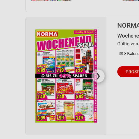
NORMA P
Wochenen
Gültig von
📅
Kalende
PROSP
❯