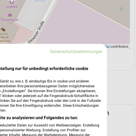
Leaflet
|
©
OpenStreetMap
contributors
Datenschutzbestimmungen
N
NAVIGATION MIT GOOGLE/IOS MAPS
tellung nur für unbedingt erforderliche cookie
erät zu, wie z. B. eindeutige IDs in cookie und anderen
verarbeiten Ihre personenbezogenen Daten möglicherweise
„Einstellungen“. Sie können Ihre Einstellungen akzeptieren,
 klicken oder jederzeit auf die Fingerabdruck-Schaltfläche in
klicken Sie auf den Fingerabdruck oder den Link in der Fußzeile
önnen Sie Ihre Einwilligung widerrufen. Diese Entscheidungen
ten.
Prospekt für Neutraubling ab Mo. den
ite zu analysieren und Folgendes zu tun:
reduzierter Daten zur Auswahl von Werbeanzeigen. Erstellung
 03. Aug. bis 08. Aug.
ersonalisierter Werbung. Erstellung von Profilen zur
ierter Inhalte. Messung der Werbeleistung. Messung der