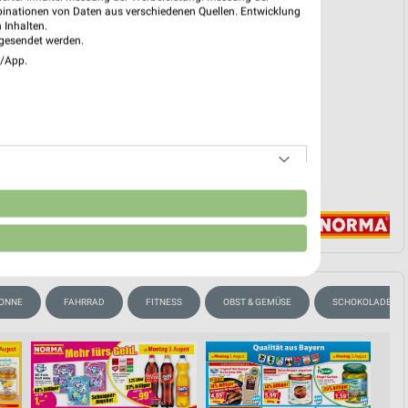
binationen von Daten aus verschiedenen Quellen. Entwicklung
reintrag erstellen
 Inhalten.
gesendet werden.
e/App.
EKT BLÄTTERN
n
SONNE
FAHRRAD
FITNESS
OBST & GEMÜSE
SCHOKOLADE & S