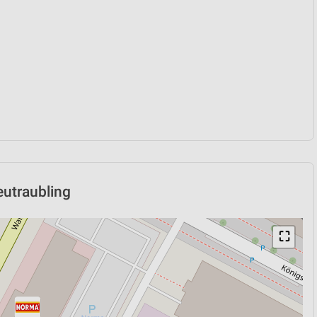
eutraubling
⛶