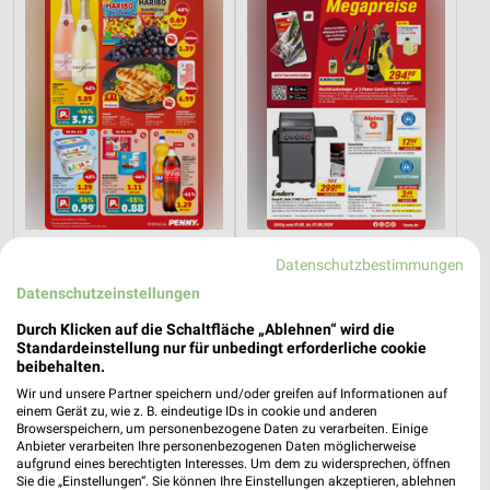
8 km
14 km
Datenschutzbestimmungen
Angebote ab 03.08.
Angebote ab 01.08.
Datenschutzeinstellungen
Noch morgen gültig
Noch heute gültig
Durch Klicken auf die Schaltfläche „Ablehnen“ wird die
XXXLutz
XXXLutz
Standardeinstellung nur für unbedingt erforderliche cookie
beibehalten.
Wir und unsere Partner speichern und/oder greifen auf Informationen auf
einem Gerät zu, wie z. B. eindeutige IDs in cookie und anderen
Browserspeichern, um personenbezogene Daten zu verarbeiten. Einige
Anbieter verarbeiten Ihre personenbezogenen Daten möglicherweise
aufgrund eines berechtigten Interesses. Um dem zu widersprechen, öffnen
Sie die „Einstellungen“. Sie können Ihre Einstellungen akzeptieren, ablehnen