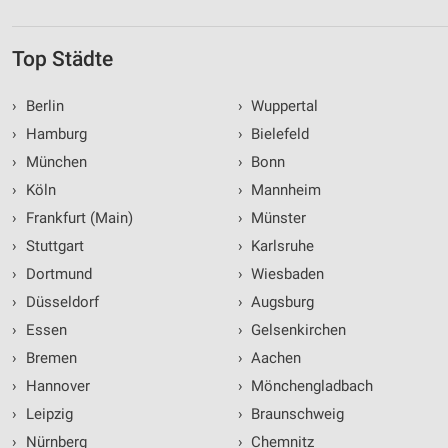
Top Städte
›
Berlin
›
Wuppertal
›
Hamburg
›
Bielefeld
›
München
›
Bonn
›
Köln
›
Mannheim
›
Frankfurt (Main)
›
Münster
›
Stuttgart
›
Karlsruhe
›
Dortmund
›
Wiesbaden
›
Düsseldorf
›
Augsburg
›
Essen
›
Gelsenkirchen
›
Bremen
›
Aachen
›
Hannover
›
Mönchengladbach
›
Leipzig
›
Braunschweig
›
Nürnberg
›
Chemnitz