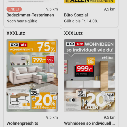
Analyse von Zielgruppen durch Statistiken oder
9,5 km
9,5 km
Kombinationen von Daten aus verschiedenen
Badezimmer-Testerinnen
Büro Spezial
Quellen
Noch heute gültig
Gültig bis Fr. 14.08.
Entwicklung und Verbesserung der Angebote
XXXLutz
XXXLutz
Verwendung reduzierter Daten zur Auswahl von
Inhalten
IAB-Besonderheiten:
Verwendung genauer Standortdaten
Geräte anhand von aktiv angeforderten
Informationen identifizieren
Nicht-IAB-Verarbeitungszwecke:
Notwendig
Performance
9,5 km
9,5 km
Funktional
Wohnenpreishits
Wohnideen so individuell wie du!