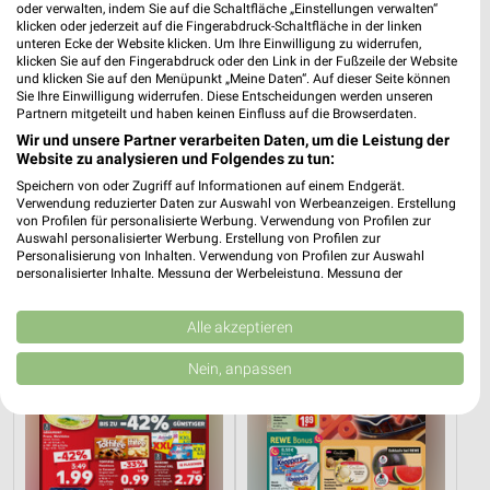
oder verwalten, indem Sie auf die Schaltfläche „Einstellungen verwalten“
klicken oder jederzeit auf die Fingerabdruck-Schaltfläche in der linken
unteren Ecke der Website klicken. Um Ihre Einwilligung zu widerrufen,
klicken Sie auf den Fingerabdruck oder den Link in der Fußzeile der Website
und klicken Sie auf den Menüpunkt „Meine Daten“. Auf dieser Seite können
Sie Ihre Einwilligung widerrufen. Diese Entscheidungen werden unseren
Partnern mitgeteilt und haben keinen Einfluss auf die Browserdaten.
Wir und unsere Partner verarbeiten Daten, um die Leistung der
Website zu analysieren und Folgendes zu tun:
9,5 km
9,5 km
Speichern von oder Zugriff auf Informationen auf einem Endgerät.
Dieter Knoll
Wohnen Spezial
Verwendung reduzierter Daten zur Auswahl von Werbeanzeigen. Erstellung
von Profilen für personalisierte Werbung. Verwendung von Profilen zur
Gültig bis Fr. 14.08.
Gültig bis Fr. 14.08.
Auswahl personalisierter Werbung. Erstellung von Profilen zur
Personalisierung von Inhalten. Verwendung von Profilen zur Auswahl
Kaufland
REWE
personalisierter Inhalte. Messung der Werbeleistung. Messung der
Performance von Inhalten. Analyse von Zielgruppen durch Statistiken oder
Kombinationen von Daten aus verschiedenen Quellen. Entwicklung und
Verbesserung der Angebote. Verwendung reduzierter Daten zur Auswahl
Alle akzeptieren
von Inhalten.
Daten können außerhalb der Europäischen Union weitergegeben und in die
Nein, anpassen
USA gesendet werden.
Ihre Einwilligung und die cookie Richtlinie gelten ausschließlich für diese
Website/App.
Partnerliste anzeigen (1 IAB-Anbieter)
Wir nutzen Ihre Daten für folgende Zwecke: