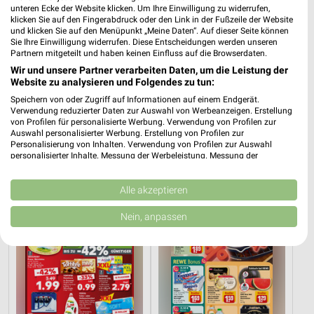
unteren Ecke der Website klicken. Um Ihre Einwilligung zu widerrufen,
klicken Sie auf den Fingerabdruck oder den Link in der Fußzeile der Website
und klicken Sie auf den Menüpunkt „Meine Daten“. Auf dieser Seite können
Sie Ihre Einwilligung widerrufen. Diese Entscheidungen werden unseren
Partnern mitgeteilt und haben keinen Einfluss auf die Browserdaten.
Wir und unsere Partner verarbeiten Daten, um die Leistung der
Website zu analysieren und Folgendes zu tun:
51,3 km
51,3 km
Speichern von oder Zugriff auf Informationen auf einem Endgerät.
Dieter Knoll
Wohnen Spezial
Verwendung reduzierter Daten zur Auswahl von Werbeanzeigen. Erstellung
von Profilen für personalisierte Werbung. Verwendung von Profilen zur
Gültig bis Fr. 14.08.
Gültig bis Fr. 14.08.
Auswahl personalisierter Werbung. Erstellung von Profilen zur
Personalisierung von Inhalten. Verwendung von Profilen zur Auswahl
Kaufland
REWE
personalisierter Inhalte. Messung der Werbeleistung. Messung der
Performance von Inhalten. Analyse von Zielgruppen durch Statistiken oder
Kombinationen von Daten aus verschiedenen Quellen. Entwicklung und
Verbesserung der Angebote. Verwendung reduzierter Daten zur Auswahl
Alle akzeptieren
von Inhalten.
Daten können außerhalb der Europäischen Union weitergegeben und in die
Nein, anpassen
USA gesendet werden.
Ihre Einwilligung und die cookie Richtlinie gelten ausschließlich für diese
Website/App.
Partnerliste anzeigen (1 IAB-Anbieter)
Wir nutzen Ihre Daten für folgende Zwecke:
IAB-Verarbeitungszwecke: