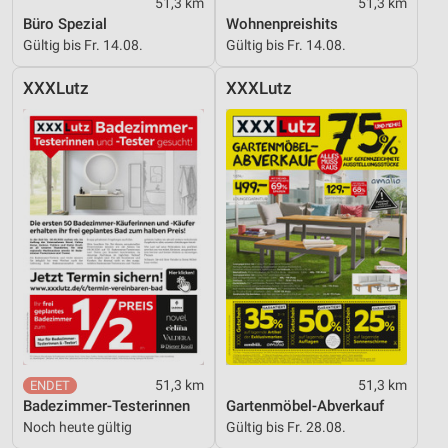
51,3 km
51,3 km
Kombinationen von Daten aus verschiedenen
Büro Spezial
Wohnenpreishits
Quellen
Gültig bis Fr. 14.08.
Gültig bis Fr. 14.08.
Entwicklung und Verbesserung der Angebote
XXXLutz
XXXLutz
Verwendung reduzierter Daten zur Auswahl von
Inhalten
IAB-Besonderheiten:
Verwendung genauer Standortdaten
Geräte anhand von aktiv angeforderten
Informationen identifizieren
Nicht-IAB-Verarbeitungszwecke:
Notwendig
Performance
51,3 km
51,3 km
Funktional
Badezimmer-Testerinnen
Gartenmöbel-Abverkauf
Noch heute gültig
Gültig bis Fr. 28.08.
Werbung