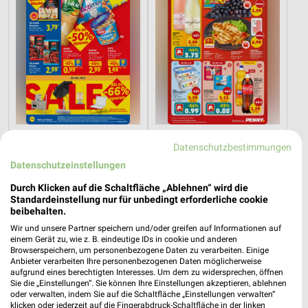
2,2 km
1,5 km
Datenschutzbestimmungen
Angebote ab 10.08.
Angebote ab 03.08.
Datenschutzeinstellungen
Gültig ab Mo. 10.08.
Noch morgen gültig
Durch Klicken auf die Schaltfläche „Ablehnen“ wird die
XXXLutz
XXXLutz
Standardeinstellung nur für unbedingt erforderliche cookie
beibehalten.
Wir und unsere Partner speichern und/oder greifen auf Informationen auf
einem Gerät zu, wie z. B. eindeutige IDs in cookie und anderen
Browserspeichern, um personenbezogene Daten zu verarbeiten. Einige
Anbieter verarbeiten Ihre personenbezogenen Daten möglicherweise
aufgrund eines berechtigten Interesses. Um dem zu widersprechen, öffnen
Sie die „Einstellungen“. Sie können Ihre Einstellungen akzeptieren, ablehnen
oder verwalten, indem Sie auf die Schaltfläche „Einstellungen verwalten“
klicken oder jederzeit auf die Fingerabdruck-Schaltfläche in der linken