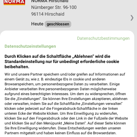
NORMA Hirschaid
Nürnberger Str. 96-100
96114 Hirschaid
❯
Heute
geschlossen
344,75 km • Angebote: 2 Prospekte
Datenschutzbestimmungen
Datenschutzeinstellungen
Lidl Eggolsheim
Durch Klicken auf die Schaltfläche „Ablehnen“ wird die
Weinhütten 1
Standardeinstellung nur für unbedingt erforderliche cookie
91330 Eggolsheim
beibehalten.
❯
Wir und unsere Partner speichern und/oder greifen auf Informationen auf
Heute
geschlossen
einem Gerät zu, wie z. B. eindeutige IDs in cookie und anderen
Browserspeichern, um personenbezogene Daten zu verarbeiten. Einige
347,59 km • Angebote: 2 Prospekte
Anbieter verarbeiten Ihre personenbezogenen Daten möglicherweise
aufgrund eines berechtigten Interesses. Um dem zu widersprechen, öffnen
Sie die „Einstellungen“. Sie können Ihre Einstellungen akzeptieren, ablehnen
Netto Marken-Discount Strullendorf
oder verwalten, indem Sie auf die Schaltfläche „Einstellungen verwalten“
klicken oder jederzeit auf die Fingerabdruck-Schaltfläche in der linken
Martin-Luther-Str. 47
unteren Ecke der Website klicken. Um Ihre Einwilligung zu widerrufen,
96129 Strullendorf
klicken Sie auf den Fingerabdruck oder den Link in der Fußzeile der Website
❯
und klicken Sie auf den Menüpunkt „Meine Daten“. Auf dieser Seite können
Heute
geschlossen
Sie Ihre Einwilligung widerrufen. Diese Entscheidungen werden unseren
Partnern mitgeteilt und haben keinen Einfluss auf die Browserdaten.
342,68 km • Angebote: 3 Prospekte