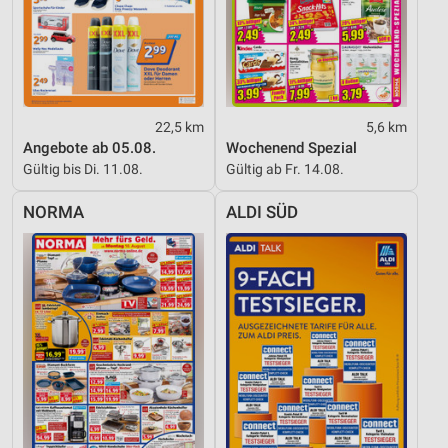
Verwendung reduzierter Daten zur Auswahl von
Inhalten
IAB-Besonderheiten:
Verwendung genauer Standortdaten
22,5 km
5,6 km
Geräte anhand von aktiv angeforderten
Angebote ab 05.08.
Wochenend Spezial
Informationen identifizieren
Gültig bis Di. 11.08.
Gültig ab Fr. 14.08.
Nicht-IAB-Verarbeitungszwecke:
NORMA
ALDI SÜD
Notwendig
Performance
Funktional
Werbung