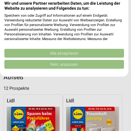
Wir und unsere Partner verarbeiten Daten, um die Leistung der
Website zu analysieren und Folgendes zu tun:
Speichern von oder Zugriff auf Informationen auf einem Endgerät.
Netto Marken-Discount Hirschaid
Verwendung reduzierter Daten zur Auswahl von Werbeanzeigen. Erstellung
Bamberger Str. 12
von Profilen für personalisierte Werbung. Verwendung von Profilen zur
96114 Hirschaid
Auswahl personalisierter Werbung. Erstellung von Profilen zur
❯
Personalisierung von Inhalten. Verwendung von Profilen zur Auswahl
Heute
personalisierter Inhalte. Messung der Werbeleistung. Messung der
geschlossen
Performance von Inhalten. Analyse von Zielgruppen durch Statistiken oder
Kombinationen von Daten aus verschiedenen Quellen. Entwicklung und
344,54 km • Angebote: 3 Prospekte
Verbesserung der Angebote. Verwendung reduzierter Daten zur Auswahl
Alle akzeptieren
von Inhalten.
Daten können außerhalb der Europäischen Union weitergegeben und in die
Nein, anpassen
USA gesendet werden.
Discounter Angebote und Prospekte für
Ihre Einwilligung und die cookie Richtlinie gelten ausschließlich für diese
Aufseß
Website/App.
Partnerliste anzeigen (1 IAB-Anbieter)
12 Prospekte
Wir nutzen Ihre Daten für folgende Zwecke:
Lidl
Lidl
IAB-Verarbeitungszwecke:
Speichern von oder Zugriff auf Informationen
auf einem Endgerät
Verwendung reduzierter Daten zur Auswahl von