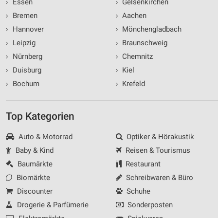
›
Essen
›
Gelsenkirchen
›
Bremen
›
Aachen
›
Hannover
›
Mönchengladbach
›
Leipzig
›
Braunschweig
›
Nürnberg
›
Chemnitz
›
Duisburg
›
Kiel
›
Bochum
›
Krefeld
Top Kategorien
Auto & Motorrad
Optiker & Hörakustik
Baby & Kind
Reisen & Tourismus
Baumärkte
Restaurant
Biomärkte
Schreibwaren & Büro
Discounter
Schuhe
Drogerie & Parfümerie
Sonderposten