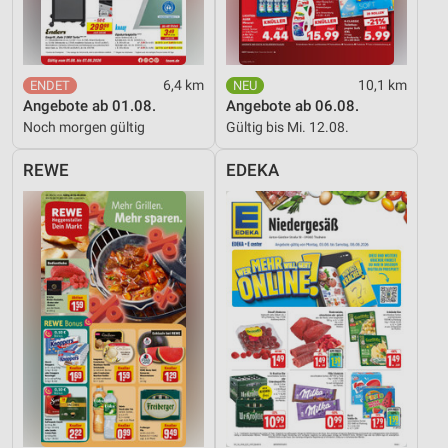
Messung der Werbeleistung
Messung der Performance von Inhalten
6,4 km
10,1 km
Angebote ab 01.08.
Angebote ab 06.08.
Analyse von Zielgruppen durch Statistiken oder
Noch morgen gültig
Gültig bis Mi. 12.08.
Kombinationen von Daten aus verschiedenen
Quellen
REWE
EDEKA
Entwicklung und Verbesserung der Angebote
Verwendung reduzierter Daten zur Auswahl von
Inhalten
IAB-Besonderheiten:
Verwendung genauer Standortdaten
Geräte anhand von aktiv angeforderten
Informationen identifizieren
Nicht-IAB-Verarbeitungszwecke:
Notwendig