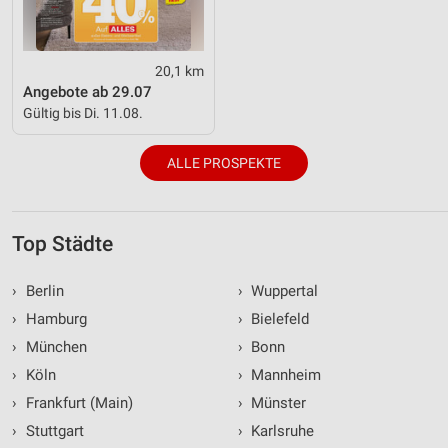
20,1 km
Angebote ab 29.07
Gültig bis Di. 11.08.
ALLE PROSPEKTE
Top Städte
›
Berlin
›
Wuppertal
›
Hamburg
›
Bielefeld
›
München
›
Bonn
›
Köln
›
Mannheim
›
Frankfurt (Main)
›
Münster
›
Stuttgart
›
Karlsruhe