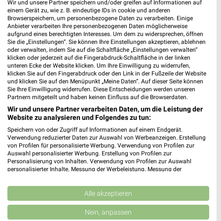
Wir und unsere Partner speichern und/oder greifen auf Informationen auf
einem Gerät zu, wie z. B. eindeutige IDs in cookie und anderen
Browserspeichern, um personenbezogene Daten zu verarbeiten. Einige
Anbieter verarbeiten Ihre personenbezogenen Daten möglicherweise
aufgrund eines berechtigten Interesses. Um dem zu widersprechen, öffnen
Sie die „Einstellungen“. Sie können Ihre Einstellungen akzeptieren, ablehnen
oder verwalten, indem Sie auf die Schaltfläche „Einstellungen verwalten“
klicken oder jederzeit auf die Fingerabdruck-Schaltfläche in der linken
unteren Ecke der Website klicken. Um Ihre Einwilligung zu widerrufen,
klicken Sie auf den Fingerabdruck oder den Link in der Fußzeile der Website
und klicken Sie auf den Menüpunkt „Meine Daten“. Auf dieser Seite können
Sie Ihre Einwilligung widerrufen. Diese Entscheidungen werden unseren
Partnern mitgeteilt und haben keinen Einfluss auf die Browserdaten.
22,5 km
9,9 km
Wir und unsere Partner verarbeiten Daten, um die Leistung der
Angebote ab 25.07.
Angebote ab 10.08.
Website zu analysieren und Folgendes zu tun:
Gültig bis Sa. 08.08.
Gültig ab Mo. 10.08.
Speichern von oder Zugriff auf Informationen auf einem Endgerät.
Verwendung reduzierter Daten zur Auswahl von Werbeanzeigen. Erstellung
von Profilen für personalisierte Werbung. Verwendung von Profilen zur
Lidl
PENNY
Auswahl personalisierter Werbung. Erstellung von Profilen zur
Personalisierung von Inhalten. Verwendung von Profilen zur Auswahl
personalisierter Inhalte. Messung der Werbeleistung. Messung der
Performance von Inhalten. Analyse von Zielgruppen durch Statistiken oder
Kombinationen von Daten aus verschiedenen Quellen. Entwicklung und
Verbesserung der Angebote. Verwendung reduzierter Daten zur Auswahl
Alle akzeptieren
von Inhalten.
Daten können außerhalb der Europäischen Union weitergegeben und in die
Nein, anpassen
USA gesendet werden.