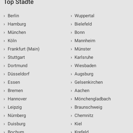
Top Städte
›
Berlin
›
Wuppertal
›
Hamburg
›
Bielefeld
›
München
›
Bonn
›
Köln
›
Mannheim
›
Frankfurt (Main)
›
Münster
›
Stuttgart
›
Karlsruhe
›
Dortmund
›
Wiesbaden
›
Düsseldorf
›
Augsburg
›
Essen
›
Gelsenkirchen
›
Bremen
›
Aachen
›
Hannover
›
Mönchengladbach
›
Leipzig
›
Braunschweig
›
Nürnberg
›
Chemnitz
›
Duisburg
›
Kiel
›
Bochum
›
Krefeld