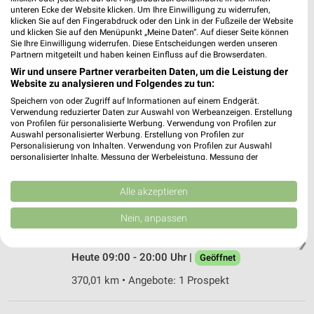
❯
unteren Ecke der Website klicken. Um Ihre Einwilligung zu widerrufen,
Heute 09:00 - 19:00 Uhr |
klicken Sie auf den Fingerabdruck oder den Link in der Fußzeile der Website
Geöffnet
und klicken Sie auf den Menüpunkt „Meine Daten“. Auf dieser Seite können
Sie Ihre Einwilligung widerrufen. Diese Entscheidungen werden unseren
437,72 km • Angebote: 1 Prospekt
Partnern mitgeteilt und haben keinen Einfluss auf die Browserdaten.
Wir und unsere Partner verarbeiten Daten, um die Leistung der
Website zu analysieren und Folgendes zu tun:
zookauf Bad Camberg
Limburger Straße 49
Speichern von oder Zugriff auf Informationen auf einem Endgerät.
Verwendung reduzierter Daten zur Auswahl von Werbeanzeigen. Erstellung
65520 Bad Camberg
❯
von Profilen für personalisierte Werbung. Verwendung von Profilen zur
Auswahl personalisierter Werbung. Erstellung von Profilen zur
Heute 09:00 - 19:00 Uhr |
Geöffnet
Personalisierung von Inhalten. Verwendung von Profilen zur Auswahl
personalisierter Inhalte. Messung der Werbeleistung. Messung der
433,55 km • Angebote: 1 Prospekt
Performance von Inhalten. Analyse von Zielgruppen durch Statistiken oder
Kombinationen von Daten aus verschiedenen Quellen. Entwicklung und
Verbesserung der Angebote. Verwendung reduzierter Daten zur Auswahl
Alle akzeptieren
von Inhalten.
Fressnapf Marburg
Daten können außerhalb der Europäischen Union weitergegeben und in die
Nein, anpassen
Tom-Mutters-Straße 4
USA gesendet werden.
35041 Marburg
Ihre Einwilligung und die cookie Richtlinie gelten ausschließlich für diese
❯
Website/App.
Heute 09:00 - 20:00 Uhr |
Geöffnet
Partnerliste anzeigen (1 IAB-Anbieter)
370,01 km • Angebote: 1 Prospekt
Wir nutzen Ihre Daten für folgende Zwecke:
IAB-Verarbeitungszwecke: