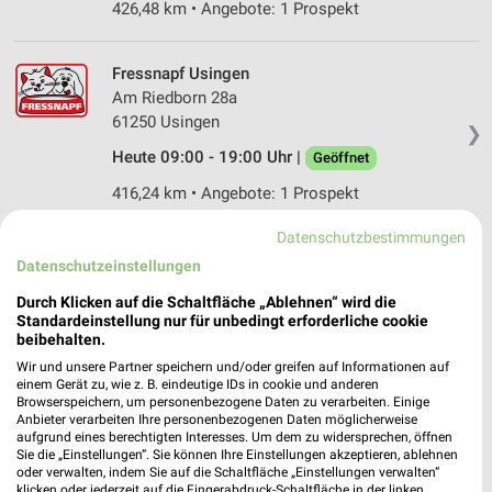
426,48 km • Angebote: 1 Prospekt
Fressnapf Usingen
Am Riedborn 28a
61250 Usingen
❯
Heute 09:00 - 19:00 Uhr |
Geöffnet
416,24 km • Angebote: 1 Prospekt
Datenschutzbestimmungen
Fressnapf Bad Nauheim
Datenschutzeinstellungen
Hubert-Vergölst-Straße 16-18
Durch Klicken auf die Schaltfläche „Ablehnen“ wird die
61231 Bad Nauheim
❯
Standardeinstellung nur für unbedingt erforderliche cookie
beibehalten.
Heute 09:00 - 20:00 Uhr |
Geöffnet
Wir und unsere Partner speichern und/oder greifen auf Informationen auf
401,83 km • Angebote: 1 Prospekt
einem Gerät zu, wie z. B. eindeutige IDs in cookie und anderen
Browserspeichern, um personenbezogene Daten zu verarbeiten. Einige
Anbieter verarbeiten Ihre personenbezogenen Daten möglicherweise
aufgrund eines berechtigten Interesses. Um dem zu widersprechen, öffnen
Fressnapf Limburg
Sie die „Einstellungen“. Sie können Ihre Einstellungen akzeptieren, ablehnen
Limburger Straße 25a
oder verwalten, indem Sie auf die Schaltfläche „Einstellungen verwalten“
65553 Limburg
klicken oder jederzeit auf die Fingerabdruck-Schaltfläche in der linken