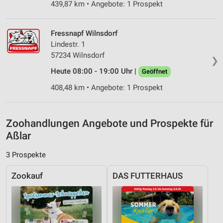
439,87 km • Angebote: 1 Prospekt
Kombinationen von Daten aus verschiedenen
Quellen
Fressnapf Wilnsdorf
Entwicklung und Verbesserung der Angebote
Lindestr. 1
57234 Wilnsdorf
Verwendung reduzierter Daten zur Auswahl von
❯
Inhalten
Heute 08:00 - 19:00 Uhr |
Geöffnet
IAB-Besonderheiten:
408,48 km • Angebote: 1 Prospekt
Verwendung genauer Standortdaten
Geräte anhand von aktiv angeforderten
Zoohandlungen Angebote und Prospekte für
Informationen identifizieren
Aßlar
Nicht-IAB-Verarbeitungszwecke:
3 Prospekte
Notwendig
Zookauf
DAS FUTTERHAUS
Performance
Funktional
Werbung