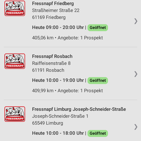
Fressnapf Friedberg
Speichern von oder Zugriff auf Informationen
Straßheimer Straße 22
auf einem Endgerät
61169 Friedberg
❯
Verwendung reduzierter Daten zur Auswahl von
Heute 09:00 - 20:00 Uhr |
Geöffnet
Werbeanzeigen
405,06 km • Angebote: 1 Prospekt
Erstellung von Profilen für personalisierte
Werbung
Fressnapf Rosbach
Verwendung von Profilen zur Auswahl
Raiffeisenstraße 8
personalisierter Werbung
61191 Rosbach
❯
Erstellung von Profilen zur Personalisierung
Heute 10:00 - 19:00 Uhr |
Geöffnet
von Inhalten
409,99 km • Angebote: 1 Prospekt
Verwendung von Profilen zur Auswahl
personalisierter Inhalte
Fressnapf Limburg Joseph-Schneider-Straße
Messung der Werbeleistung
Joseph-Schneider-Straße 1
65549 Limburg
❯
Messung der Performance von Inhalten
Heute 10:00 - 18:00 Uhr |
Geöffnet
Analyse von Zielgruppen durch Statistiken oder