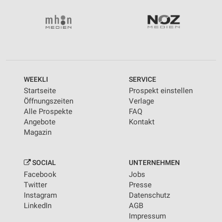
Wir nutzen Ihre Daten für folgende Zwecke:
IAB-Verarbeitungszwecke:
Speichern von oder Zugriff auf Informationen
auf einem Endgerät
Verwendung reduzierter Daten zur Auswahl von
Werbeanzeigen
WEEKLI
SERVICE
Erstellung von Profilen für personalisierte
Startseite
Prospekt einstellen
Werbung
Öffnungszeiten
Verlage
Alle Prospekte
FAQ
Verwendung von Profilen zur Auswahl
Angebote
Kontakt
personalisierter Werbung
Magazin
Erstellung von Profilen zur Personalisierung
von Inhalten
SOCIAL
UNTERNEHMEN
Verwendung von Profilen zur Auswahl
Facebook
Jobs
personalisierter Inhalte
Twitter
Presse
Instagram
Datenschutz
Messung der Werbeleistung
LinkedIn
AGB
Impressum