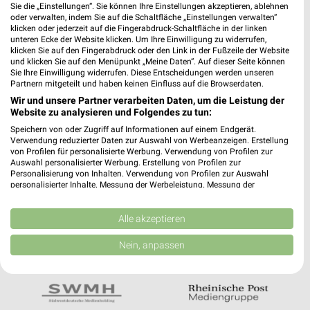
Noch mehr Angebote in
Sie die „Einstellungen“. Sie können Ihre Einstellungen akzeptieren, ablehnen
oder verwalten, indem Sie auf die Schaltfläche „Einstellungen verwalten“
der weekli App!
klicken oder jederzeit auf die Fingerabdruck-Schaltfläche in der linken
unteren Ecke der Website klicken. Um Ihre Einwilligung zu widerrufen,
klicken Sie auf den Fingerabdruck oder den Link in der Fußzeile der Website
und klicken Sie auf den Menüpunkt „Meine Daten“. Auf dieser Seite können
Sie Ihre Einwilligung widerrufen. Diese Entscheidungen werden unseren
Partnern mitgeteilt und haben keinen Einfluss auf die Browserdaten.
Wir und unsere Partner verarbeiten Daten, um die Leistung der
Website zu analysieren und Folgendes zu tun:
Jetzt kostenlos laden
Speichern von oder Zugriff auf Informationen auf einem Endgerät.
Verwendung reduzierter Daten zur Auswahl von Werbeanzeigen. Erstellung
von Profilen für personalisierte Werbung. Verwendung von Profilen zur
Auswahl personalisierter Werbung. Erstellung von Profilen zur
Prospekte App für Android
Personalisierung von Inhalten. Verwendung von Profilen zur Auswahl
personalisierter Inhalte. Messung der Werbeleistung. Messung der
Prospekte App für iOS
Performance von Inhalten. Analyse von Zielgruppen durch Statistiken oder
Kombinationen von Daten aus verschiedenen Quellen. Entwicklung und
Kostenlos im App Store erhältlich
Verbesserung der Angebote. Verwendung reduzierter Daten zur Auswahl
Alle akzeptieren
von Inhalten.
Daten können außerhalb der Europäischen Union weitergegeben und in die
Nein, anpassen
USA gesendet werden.
In Kooperation mit:
Ihre Einwilligung und die cookie Richtlinie gelten ausschließlich für diese
Website/App.
Partnerliste anzeigen (1 IAB-Anbieter)