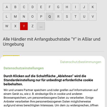
A
B
C
D
E
F
G
H
I
J
K
L
M
N
O
P
Q
R
S
T
U
V
W
X
Y
Z
...
Alle Händler mit Anfangsbuchstabe "Y" in Aßlar und
Umgebung
Yellow Möbel Filialen & Öffnungszeiten für
Datenschutzbestimmungen
Frankfurt
Datenschutzeinstellungen
Durch Klicken auf die Schaltfläche „Ablehnen“ wird die
Standardeinstellung nur für unbedingt erforderliche cookie
beibehalten.
Wir und unsere Partner speichern und/oder greifen auf Informationen auf
einem Gerät zu, wie z. B. eindeutige IDs in cookie und anderen
Browserspeichern, um personenbezogene Daten zu verarbeiten. Einige
Anbieter verarbeiten Ihre personenbezogenen Daten möglicherweise
aufgrund eines berechtigten Interesses. Um dem zu widersprechen, öffnen