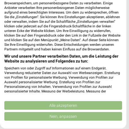
Browserspeichern, um personenbezogene Daten zu verarbeiten. Einige
Anbieter verarbeiten Ihre personenbezogenen Daten möglicherweise
aufgrund eines berechtigten Interesses. Um dem zu widersprechen, öffnen
Sie die „Einstellungen“. Sie können Ihre Einstellungen akzeptieren, ablehnen
oder verwalten, indem Sie auf die Schaltfläche „Einstellungen verwalten“
Noch mehr Angebote in
klicken oder jederzeit auf die Fingerabdruck-Schaltfläche in der linken
unteren Ecke der Website klicken. Um Ihre Einwilligung zu widerrufen,
klicken Sie auf den Fingerabdruck oder den Link in der Fußzeile der Website
der weekli App!
und klicken Sie auf den Menüpunkt „Meine Daten“. Auf dieser Seite können
Sie Ihre Einwilligung widerrufen. Diese Entscheidungen werden unseren
Partnern mitgeteilt und haben keinen Einfluss auf die Browserdaten.
Wir und unsere Partner verarbeiten Daten, um die Leistung der
Website zu analysieren und Folgendes zu tun:
Speichern von oder Zugriff auf Informationen auf einem Endgerät.
Verwendung reduzierter Daten zur Auswahl von Werbeanzeigen. Erstellung
von Profilen für personalisierte Werbung. Verwendung von Profilen zur
Auswahl personalisierter Werbung. Erstellung von Profilen zur
Jetzt kostenlos laden
Personalisierung von Inhalten. Verwendung von Profilen zur Auswahl
personalisierter Inhalte. Messung der Werbeleistung. Messung der
Performance von Inhalten. Analyse von Zielgruppen durch Statistiken oder
Prospekte App für Android
Kombinationen von Daten aus verschiedenen Quellen. Entwicklung und
Verbesserung der Angebote. Verwendung reduzierter Daten zur Auswahl
Alle akzeptieren
Prospekte App für iOS
von Inhalten.
Daten können außerhalb der Europäischen Union weitergegeben und in die
Nein, anpassen
Kostenlos im App Store erhältlich
USA gesendet werden.
Ihre Einwilligung und die cookie Richtlinie gelten ausschließlich für diese