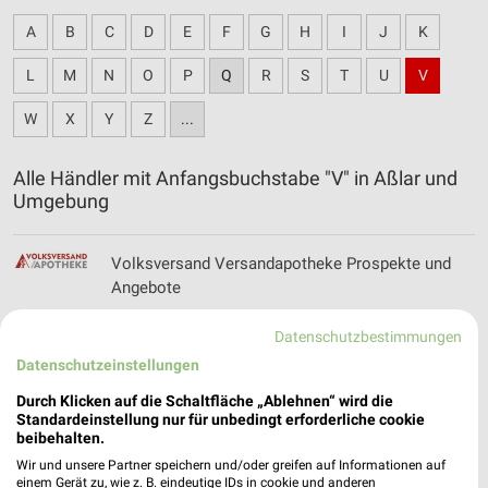
A
B
C
D
E
F
G
H
I
J
K
L
M
N
O
P
Q
R
S
T
U
V
W
X
Y
Z
...
Alle Händler mit Anfangsbuchstabe "V" in Aßlar und
Umgebung
Volksversand Versandapotheke Prospekte und
Angebote
Datenschutzbestimmungen
Datenschutzeinstellungen
Vorwerk Angebote im aktuellen Prospekt für
Frankfurt
Durch Klicken auf die Schaltfläche „Ablehnen“ wird die
Standardeinstellung nur für unbedingt erforderliche cookie
beibehalten.
Wir und unsere Partner speichern und/oder greifen auf Informationen auf
einem Gerät zu, wie z. B. eindeutige IDs in cookie und anderen