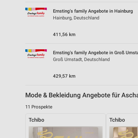
Messung der Performance von Inhalten
Ernsting's family Angebote in Hainburg
Analyse von Zielgruppen durch Statistiken oder Kombinationen 
Hainburg, Deutschland
Quellen
411,56 km
Entwicklung und Verbesserung der Angebote
Verwendung reduzierter Daten zur Auswahl von Inhalten
Ernsting's family Angebote in Groß Umst
IAB-Besonderheiten:
Groß Umstadt, Deutschland
Verwendung genauer Standortdaten
429,57 km
Geräte anhand von aktiv angeforderten Informationen identifizie
Nicht-IAB-Verarbeitungszwecke:
Mode & Bekleidung Angebote für Asc
Notwendig
11 Prospekte
Performance
Tchibo
Tchibo
Funktional
Werbung