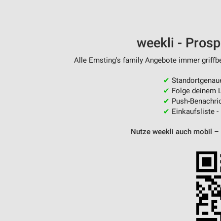
weekli - Pros
Alle Ernsting's family Angebote immer griffb
✔
Standortgenau
✔
Folge deinem L
✔
Push-Benachric
✔
Einkaufsliste -
Nutze weekli auch mobil –