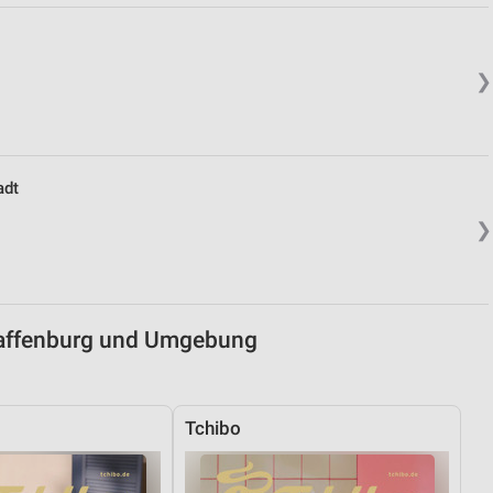
von Daten aus verschiedenen
❯
adt
❯
ren
haffenburg und Umgebung
Tchibo