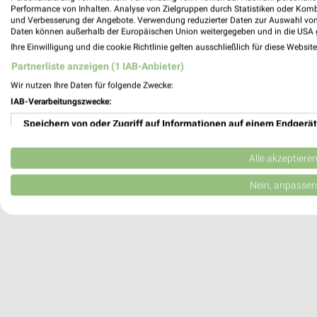
Performance von Inhalten. Analyse von Zielgruppen durch Statistiken oder Kom
Elsenfeld, Deutschland
und Verbesserung der Angebote. Verwendung reduzierter Daten zur Auswahl von
Daten können außerhalb der Europäischen Union weitergegeben und in die USA 
Ihre Einwilligung und die cookie Richtlinie gelten ausschließlich für diese Websit
419,87 km
Partnerliste anzeigen (1 IAB-Anbieter)
Wir nutzen Ihre Daten für folgende Zwecke:
IAB-Verarbeitungszwecke:
Speichern von oder Zugriff auf Informationen auf einem Endgerät
Verwendung reduzierter Daten zur Auswahl von Werbeanzeigen
Alle akzeptiere
Erstellung von Profilen für personalisierte Werbung
Nein, anpassen
Verwendung von Profilen zur Auswahl personalisierter Werbung
Erstellung von Profilen zur Personalisierung von Inhalten
Verwendung von Profilen zur Auswahl personalisierter Inhalte
Messung der Werbeleistung