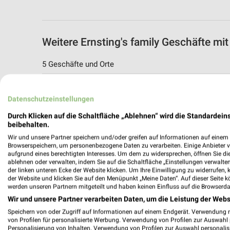
Weitere Ernsting's family Geschäfte m
5 Geschäfte und Orte
Ernsting's family Angebote in Stockstadt
Datenschutzeinstellungen
Stockstadt, Deutschland
Durch Klicken auf die Schaltfläche „Ablehnen“ wird die Standardeins
beibehalten.
413,65 km
Wir und unsere Partner speichern und/oder greifen auf Informationen auf einem G
Browserspeichern, um personenbezogene Daten zu verarbeiten. Einige Anbieter 
aufgrund eines berechtigten Interesses. Um dem zu widersprechen, öffnen Sie die 
Ernsting's family Angebote in Seligensta
ablehnen oder verwalten, indem Sie auf die Schaltfläche „Einstellungen verwalten“
Seligenstadt, Deutschland
der linken unteren Ecke der Website klicken. Um Ihre Einwilligung zu widerrufen, 
der Website und klicken Sie auf den Menüpunkt „Meine Daten“. Auf dieser Seite k
werden unseren Partnern mitgeteilt und haben keinen Einfluss auf die Browserda
413,10 km
Wir und unsere Partner verarbeiten Daten, um die Leistung der Webs
Speichern von oder Zugriff auf Informationen auf einem Endgerät. Verwendung 
von Profilen für personalisierte Werbung. Verwendung von Profilen zur Auswahl p
Ernsting's family Angebote in Elsenfeld
Personalisierung von Inhalten. Verwendung von Profilen zur Auswahl personalis