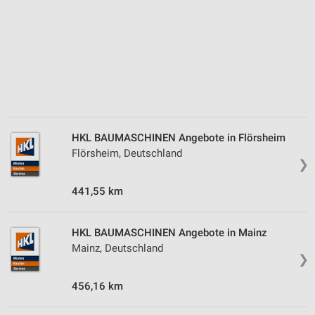
Werbeanzeigen
Erstellung von Profilen für personalisierte
Werbung
Verwendung von Profilen zur Auswahl
personalisierter Werbung
Erstellung von Profilen zur Personalisierung
von Inhalten
HKL BAUMASCHINEN Angebote in Flörsheim
Flörsheim, Deutschland
Verwendung von Profilen zur Auswahl
❯
personalisierter Inhalte
441,55 km
Messung der Werbeleistung
Messung der Performance von Inhalten
HKL BAUMASCHINEN Angebote in Mainz
Mainz, Deutschland
❯
Analyse von Zielgruppen durch Statistiken oder
Kombinationen von Daten aus verschiedenen
Quellen
456,16 km
Entwicklung und Verbesserung der Angebote