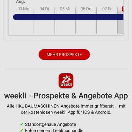
Aug.
03
Mo
04
Di
05
Mi
06
Do
07
Fr
08
S
MEHR PROSPEKTE
weekli - Prospekte & Angebote App
Alle HKL BAUMASCHINEN Angebote immer griffbereit – mit
der kostenlosen weekli App für iOS & Android.
✔
Standortgenaue Angebote
✔
Folge deinem Lieblingshändler