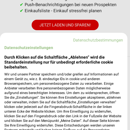
✔
Push-Benachrichtigungen bei neuen Prospekten
✔
Einkaufsliste - Einkauf stressfrei planen
JETZT LADEN UND SPAREN!
Datenschutzbestimmungen
Datenschutzeinstellungen
Durch Klicken auf die Schaltfläche „Ablehnen“ wird die
Standardeinstellung nur für unbedingt erforderliche cookie
beibehalten.
Weitere HKL BAUMASCHINEN Geschäfte
Wir und unsere Partner speichern und/oder greifen auf Informationen auf
mit Angeboten in und um Aschaffenburg
einem Gerät zu, wie z. B. eindeutige IDs in cookie und anderen
Browserspeichern, um personenbezogene Daten zu verarbeiten. Einige
5 Geschäfte und Orte
Anbieter verarbeiten Ihre personenbezogenen Daten möglicherweise
aufgrund eines berechtigten Interesses. Um dem zu widersprechen, öffnen
Sie die „Einstellungen“. Sie können Ihre Einstellungen akzeptieren, ablehnen
HKL BAUMASCHINEN Angebote in Hanau
oder verwalten, indem Sie auf die Schaltfläche „Einstellungen verwalten“
klicken oder jederzeit auf die Fingerabdruck-Schaltfläche in der linken
Hanau, Deutschland
unteren Ecke der Website klicken. Um Ihre Einwilligung zu widerrufen,
❯
klicken Sie auf den Fingerabdruck oder den Link in der Fußzeile der Website
und klicken Sie auf den Menüpunkt „Meine Daten“. Auf dieser Seite können
406,71 km
Sie Ihre Einwilligung widerrufen. Diese Entscheidungen werden unseren