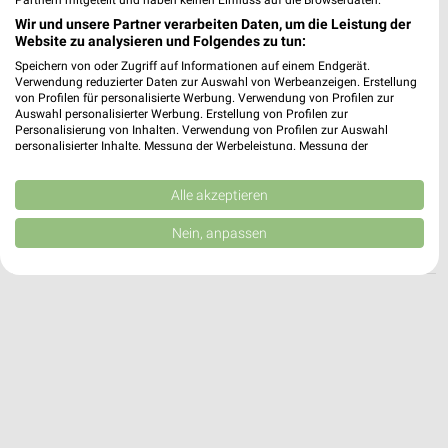
Partnern mitgeteilt und haben keinen Einfluss auf die Browserdaten.
Wir und unsere Partner verarbeiten Daten, um die Leistung der
HKL BAUMASCHINEN Angebote in Weiterstadt
Website zu analysieren und Folgendes zu tun:
Weiterstadt, Deutschland
Speichern von oder Zugriff auf Informationen auf einem Endgerät.
❯
Verwendung reduzierter Daten zur Auswahl von Werbeanzeigen. Erstellung
von Profilen für personalisierte Werbung. Verwendung von Profilen zur
Auswahl personalisierter Werbung. Erstellung von Profilen zur
442,75 km
Personalisierung von Inhalten. Verwendung von Profilen zur Auswahl
personalisierter Inhalte. Messung der Werbeleistung. Messung der
Performance von Inhalten. Analyse von Zielgruppen durch Statistiken oder
HKL BAUMASCHINEN Angebote in Frankfurt
Kombinationen von Daten aus verschiedenen Quellen. Entwicklung und
Verbesserung der Angebote. Verwendung reduzierter Daten zur Auswahl
Alle akzeptieren
Frankfurt, Deutschland
❯
von Inhalten.
Daten können außerhalb der Europäischen Union weitergegeben und in die
Nein, anpassen
USA gesendet werden.
419,05 km
Ihre Einwilligung und die cookie Richtlinie gelten ausschließlich für diese
Website/App.
Partnerliste anzeigen (1 IAB-Anbieter)
Wir nutzen Ihre Daten für folgende Zwecke:
IAB-Verarbeitungszwecke:
Speichern von oder Zugriff auf Informationen
auf einem Endgerät
Verwendung reduzierter Daten zur Auswahl von