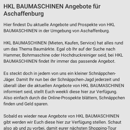
HKL BAUMASCHINEN Angebote für
Verwendung reduzierter Daten zur Auswahl von
Aschaffenburg
Inhalten
Hier findest Du aktuelle Angebote und Prospekte von HKL
IAB-Besonderheiten:
BAUMASCHINEN in der Umgebung von Aschaffenburg.
Verwendung genauer Standortdaten
HKL BAUMASCHINEN (Mieten, Kaufen, Service) hat alles rund
Geräte anhand von aktiv angeforderten
um das Thema Baumärkte. Egal ob Ihr auf der Suche nach
Informationen identifizieren
Hammer, Bohrmaschine oder Hochdruckreiniger seid, bei HKL
BAUMASCHINEN findet Ihr immer das passende Angebot.
Nicht-IAB-Verarbeitungszwecke:
Notwendig
Es steckt doch in jedem von uns ein kleiner Schnäppchen-
Jäger. Damit Ihr nun bei der Schnäppchen-Jagd jederzeit und
Performance
überall über die aktuellen Angebote von HKL BAUMASCHINEN
informiert seid, stellt Euch weekli diese hier zur Verfügung.
Funktional
Also einfach durch die Online-Prospekte blättern, Schnäppchen
finden und Geld sparen.
Werbung
Sobald es wieder neue Angebote von HKL BAUMASCHINEN
gibt werden wir Euch diese hier zur Verfügung stellen. Schaut
also ab und zu vorbei, damit eurer nächsten Shopping-Tour